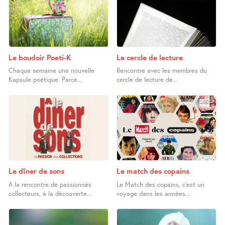
Le boudoir Poeti-K
Le cercle de lecture
Chaque semaine une nouvelle
Rencontre avec les membres du
Kapsule poétique. Parce...
cercle de lecture de...
Le dîner de sons
Le match des copains
A la rencontre de passionnés
Le Match des copains, c’est un
collecteurs, à la découverte...
voyage dans les années...