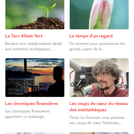
Le Tarn Allant Vert
Le temps d’un regard
Rendez-vous hebdomadaire dédié
Un moment pour questionner les
aux initiatives écologiques,...
grands sujets de la...
Les chroniques financières
Les coups de cœur du réseau
des médiathèques
Les chroniques financières
apportent un éclairage...
Victor Le Guennec nous propose
ses coups de cœur littéraires,...