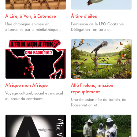
A Lire, à Voir, à Entendre
À tire d’ailes
Une chronique animée en
L’émission de la LPO Occitanie
alternance par la médiathèque...
Délégation Territoriale...
Afrique mon Afrique
Allô Frelons, mission
repeuplement
Voyage culturel, social et musical
au cœur du continent...
Une émission née du terrain, de
l’observation et...