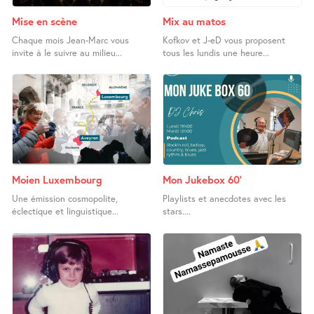
Mise en scène
Mix au matos
Chaque mois Jean-Marc vous
Kofkov et J-eD vous proposent
invite à le suivre au milieu...
tous les lundis une heure...
Moien Luxembourg
Mon Jukebox 60’
Une émission cosmopolite,
Playlists et anecdotes avec les
éclectique et linguistique...
stars....