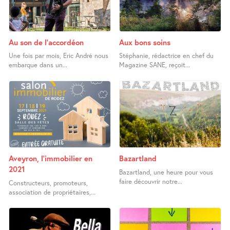
Au son de l’accordéon
Aux bons soins
Une fois par mois, Eric André nous
Stéphanie, rédactrice en chef du
embarque dans un...
Magazine SANE, reçoit...
Aveyron, l’immobilier en
Bazartland
2021
Bazartland, une heure pour vous
faire découvrir notre...
Constructeurs, promoteurs,
association de propriétaires,...