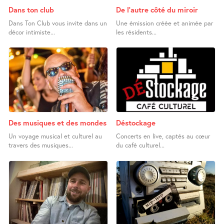
Dans ton club
De l’autre côté du miroir
Dans Ton Club vous invite dans un
Une émission créée et animée par
décor intimiste...
les résidents...
Des musiques et des mondes
Déstockage
Un voyage musical et culturel au
Concerts en live, captés au cœur
travers des musiques...
du café culturel...