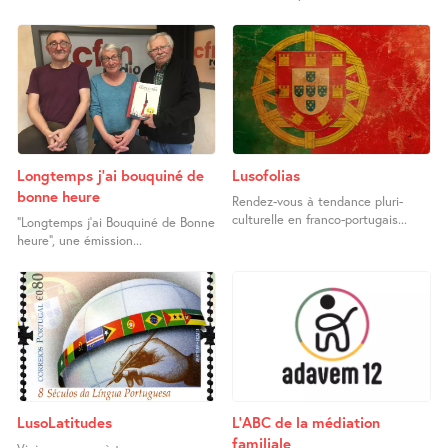
Longtemps j’ai bouquiné de
Lusofolias
bonne heure
Rendez-vous à tendance pluri-
culturelle en franco-portugais...
"Longtemps j’ai Bouquiné de Bonne
heure", une émission...
LusoLatitudes
L’ABC de la médiation
familiale