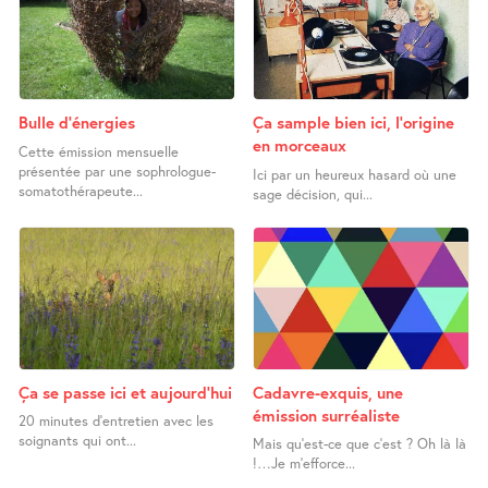
Bulle d’énergies
Ça sample bien ici, l’origine
en morceaux
Cette émission mensuelle
présentée par une sophrologue-
Ici par un heureux hasard où une
somatothérapeute...
sage décision, qui...
Ça se passe ici et aujourd’hui
Cadavre-exquis, une
émission surréaliste
20 minutes d’entretien avec les
soignants qui ont...
Mais qu’est-ce que c’est ? Oh là là
!…Je m’efforce...