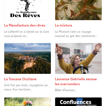
La Manufacture des rêves
La mixture
Le collectif on a slamé sur la lune
La Mixture c’est un voyage
vous propose un...
musical au gré des continents...
La Toscane Occitane
Laurence Gabrielle secoue
les marronniers
Une fois par mois, voyageons au
coeur d’un territoire...
Billet d’humour...