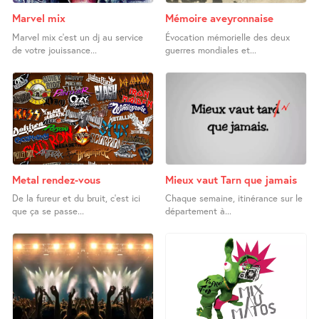
Marvel mix
Mémoire aveyronnaise
Marvel mix c’est un dj au service
Évocation mémorielle des deux
de votre jouissance...
guerres mondiales et...
Metal rendez-vous
Mieux vaut Tarn que jamais
De la fureur et du bruit, c’est ici
Chaque semaine, itinérance sur le
que ça se passe...
département à...