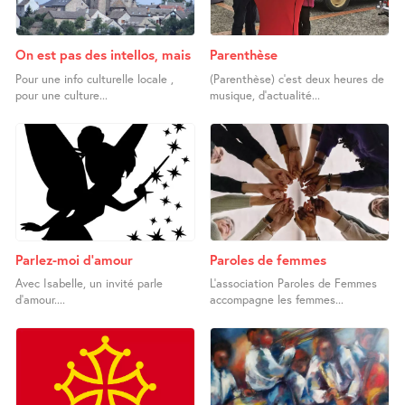
On est pas des intellos, mais
Parenthèse
Pour une info culturelle locale ,
(Parenthèse) c’est deux heures de
pour une culture...
musique, d’actualité...
Parlez-moi d’amour
Paroles de femmes
Avec Isabelle, un invité parle
L’association Paroles de Femmes
d’amour....
accompagne les femmes...