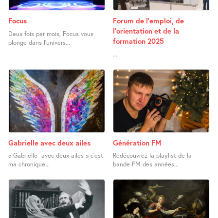
Focus
Forum de l’emploi, de
l’orientation et de la
Deux fois par mois, Focus vous
formation 2025
plonge dans l’univers...
...
Gabrielle avec deux ailes
Génération FM
« Gabrielle avec deux ailes » c’est
Redécouvrez la playlist de la
ma chronique...
bande FM des années...