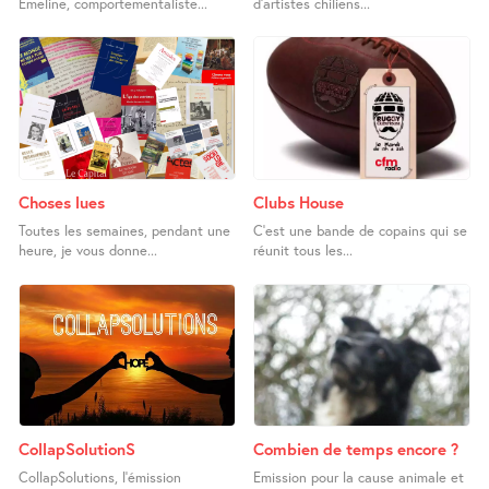
Emeline, comportementaliste...
d’artistes chiliens...
Choses lues
Clubs House
Toutes les semaines, pendant une
C’est une bande de copains qui se
heure, je vous donne...
réunit tous les...
CollapSolutionS
Combien de temps encore ?
CollapSolutions, l’émission
Emission pour la cause animale et