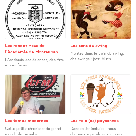
Les rendez-vous de
Les sens du swing
l’Académie de Montauban
Montez dans le train du swing,
des swings : jazz, blues,...
L’Académie des Sciences, des Arts
et des Belles...
Les temps modernes
Les voix (es) paysannes
Cette petite chronique du grand
Dans cette émission, nous
monde du travail a...
donnons la parole aux acteurs...