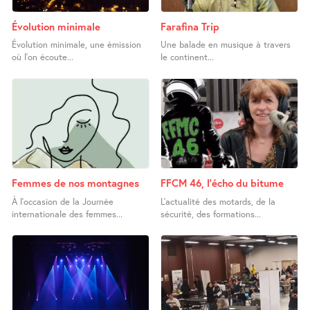
Évolution minimale
Farafina Trip
Évolution minimale, une émission
Une balade en musique à travers
où l’on écoute...
le continent...
Femmes de nos montagnes
FFCM 46, l’écho du bitume
À l’occasion de la Journée
L’actualité des motards, de la
internationale des femmes...
sécurité, des formations...