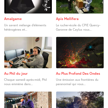
Amalgame
Apis Mellifera
Un savant mélange d’éléments
Le rucher-école du CPIE Quercy-
hétérogènes et...
Garonne de Caylus vous...
Au Phil du jour
Au Plus Profond Des Ondes
Chaque samedi après-midi, Phil
Une émission aux frontières du
nous emmène dans...
paranormal qui vous...