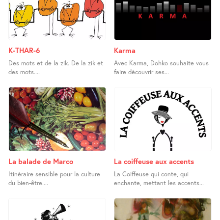
K-THAR-6
Karma
Des mots et de la zik. De la zik et
Avec Karma, Dohko souhaite vous
des mots....
faire découvrir ses...
La balade de Marco
La coiffeuse aux accents
Itinéraire sensible pour la culture
La Coiffeuse qui conte, qui
du bien-être....
enchante, mettant les accents...