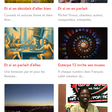
Et si on décidait d’aller bien
Et si on en parlait
Conseils et astuces forme et bien-
Michel Vivoux, chanteur, auteur,
être....
compositeur, interprète...
Et si on parlait d’elles
Euterpe 12 invite ses muses
Une émission par et pour les
A chaque numéro Jean François
femmes...
Labit créateur du...