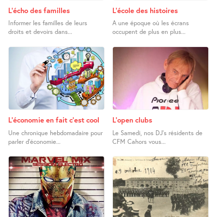
L’écho des familles
L’école des histoires
Informer les familles de leurs
A une époque où les écrans
droits et devoirs dans...
occupent de plus en plus...
L’économie en fait c’est cool
L’open clubs
Une chronique hebdomadaire pour
Le Samedi, nos DJ’s résidents de
parler d’économie...
CFM Cahors vous...