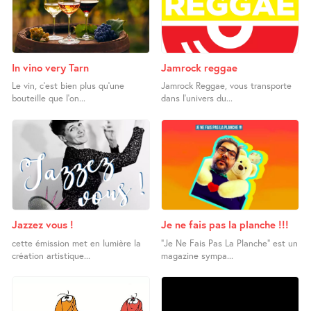
In vino very Tarn
Jamrock reggae
Le vin, c’est bien plus qu’une
Jamrock Reggae, vous transporte
bouteille que l’on...
dans l’univers du...
Jazzez vous !
Je ne fais pas la planche !!!
cette émission met en lumière la
“Je Ne Fais Pas La Planche” est un
création artistique...
magazine sympa...