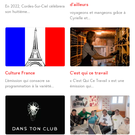
d’ailleurs
En 2022, Cordes-Sur-Ciel célébrera
son huitième...
voyageons et mangeons grâce à
Cyrielle et...
Culture France
C’est qui ce travail
L’émission qui consacre sa
« C’est Qui Ce Travail » est une
programmation à la variété...
émission qui...