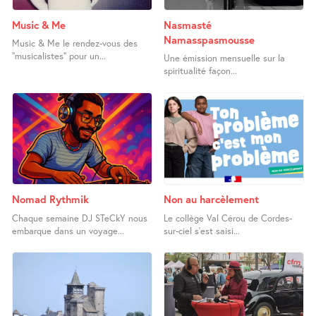
Music & Me
Nasmasté
Namasspasmousse
Music & Me le rendez-vous des
"musicalistes" pour un...
Une émission mensuelle sur la
spiritualité façon...
Nomad Rythmik
Non au harcèlement
Chaque semaine DJ STeCkY nous
Le collège Val Cérou de Cordes-
embarque dans un voyage...
sur-ciel s’est saisi...