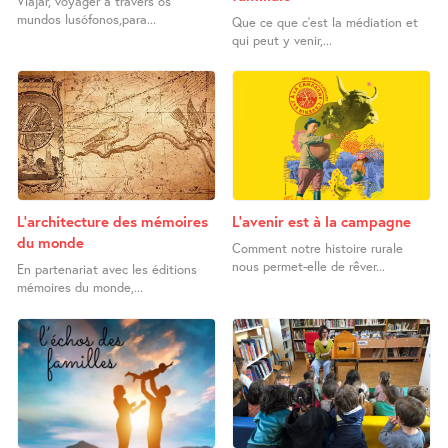
Viajar, voyager à travers os
mundos lusófonos,para...
Que ce que c’est la médiation et
qui peut y venir,...
L’architecture des mémoires
L’avenir est à la campagne
du monde
Comment notre histoire rurale
nous permet-elle de rêver...
En partenariat avec les éditions
mémoires du monde,...