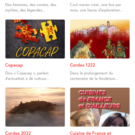
Des histoires, des contes, des
Cool waves c’est, une fois par
mythes, des légendes...
mois, une heure d’exploration...
Copacap
Cordes 1222
Dins « Copacap », parlam
Dans le prolongement du
d’actualitat e de cultura...
centenaire de la fondation...
Cordes 2022
Cuisine de France et