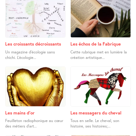
Les croissants décroissants
Les échos de la Fabrique
Un magazine d’écologie sans
Cette rubrique met en lumière la
chichi. L’écologie...
création artistique...
Les mains d’or
Les messagers du cheval
Feuilleton radiophonique au cœur
Tous en selle. Le cheval, son
des métiers d’art...
histoire, ses histoires;...