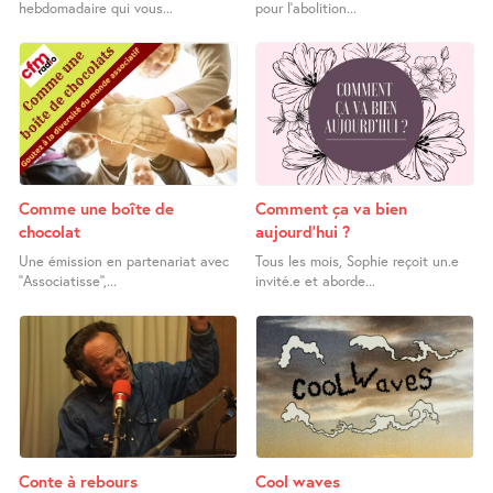
hebdomadaire qui vous...
pour l’abolition...
Comme une boîte de
Comment ça va bien
chocolat
aujourd’hui ?
Une émission en partenariat avec
Tous les mois, Sophie reçoit un.e
’’Associatisse’’,...
invité.e et aborde...
Conte à rebours
Cool waves