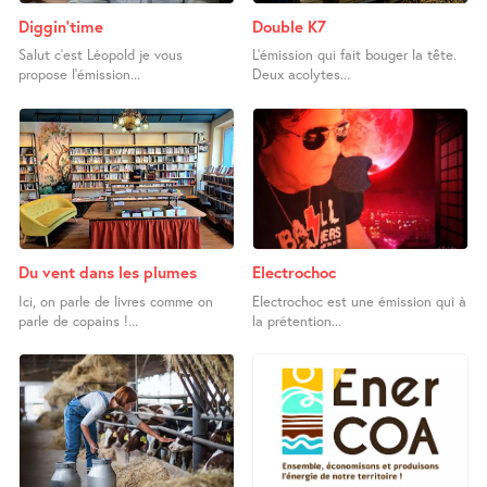
Diggin’time
Double K7
Salut c’est Léopold je vous
L’émission qui fait bouger la tête.
propose l’émission...
Deux acolytes...
Du vent dans les plumes
Electrochoc
Ici, on parle de livres comme on
Electrochoc est une émission qui à
parle de copains !...
la prétention...