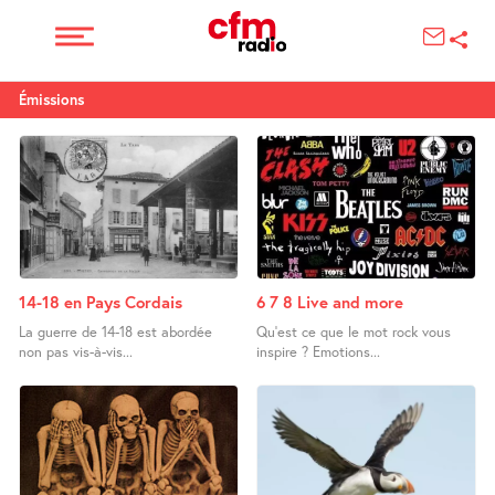
Émissions
14-18 en Pays Cordais
6 7 8 Live and more
La guerre de 14-18 est abordée
Qu’est ce que le mot rock vous
non pas vis-à-vis...
inspire ? Emotions...