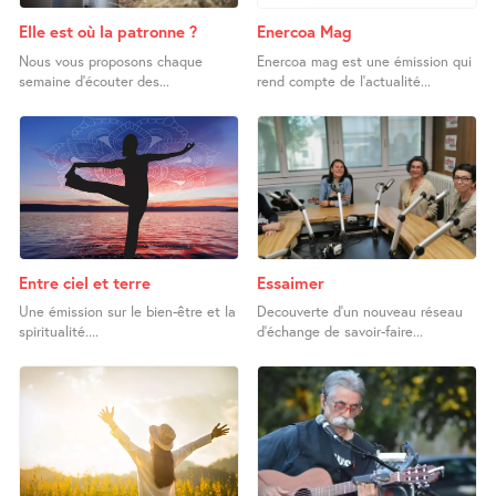
Elle est où la patronne ?
Enercoa Mag
Nous vous proposons chaque
Enercoa mag est une émission qui
semaine d’écouter des...
rend compte de l’actualité...
Entre ciel et terre
Essaimer
Une émission sur le bien-être et la
Decouverte d’un nouveau réseau
spiritualité....
d’échange de savoir-faire...