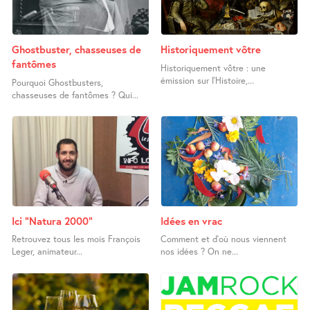
Ghostbuster, chasseuses de
Historiquement vôtre
fantômes
Historiquement vôtre : une
émission sur l’Histoire,...
Pourquoi Ghostbusters,
chasseuses de fantômes ? Qui...
Ici "Natura 2000"
Idées en vrac
Retrouvez tous les mois François
Comment et d’où nous viennent
Leger, animateur...
nos idées ? On ne...