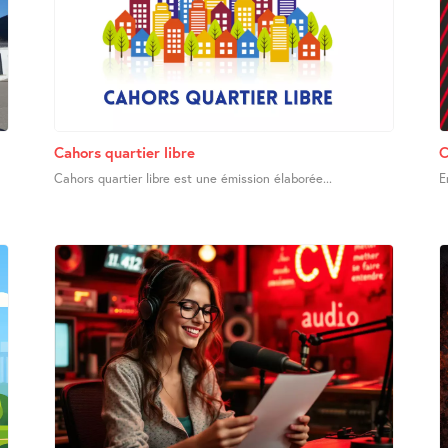
Cahors quartier libre
C
Cahors quartier libre est une émission élaborée...
E