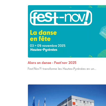
Alors on danse - Fest’nov 2025
Fest’Nov?! transforme les Hautes-Pyrénées en un...