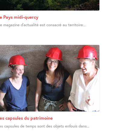
e Pays midi-quercy
e magazine d’actualité est consacré au territoire...
es capsules du patrimoine
es capsules de temps sont des objets enfouis dans...