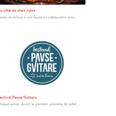
u côté de chez Jules
telier de lecture à voix haute en collaboration avec...
estival Pause Guitare
haque année, durant la première quinzaine de juillet,...