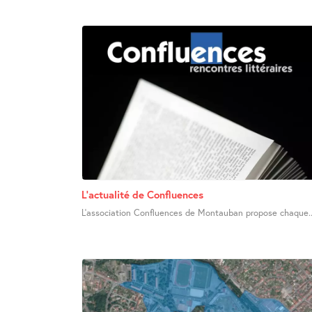
L’actualité de Confluences
L’association Confluences de Montauban propose chaque..