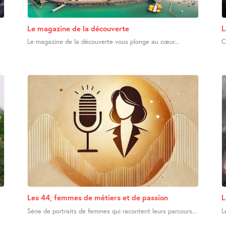
Le magazine de la découverte
L
Le magazine de la découverte vous plonge au cœur...
C
Les 44, femmes de métiers et de passion
L
Série de portraits de femmes qui racontent leurs parcours...
L