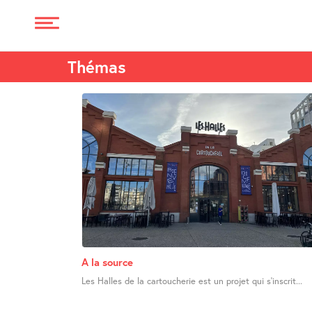
Thémas
A la source
Les Halles de la cartoucherie est un projet qui s’inscrit...