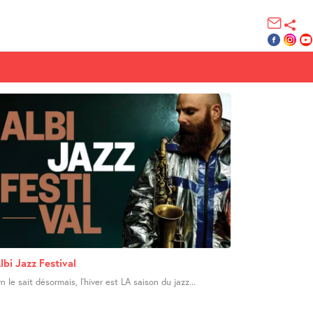
lbi Jazz Festival
n le sait désormais, l’hiver est LA saison du jazz...