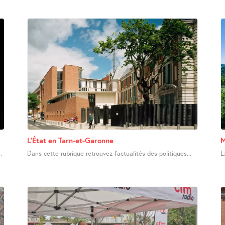
L’État en Tarn-et-Garonne
M
.
Dans cette rubrique retrouvez l’actualités des politiques...
E