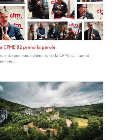
a CPME 82 prend la parole
es entrepreneurs adhérents de la CPME du Tarn-et-
aronne...