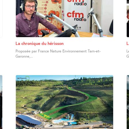
La chronique du hérisson
L
Proposée par France Nature Environnement Tarn-et-
L
Garonne,...
G