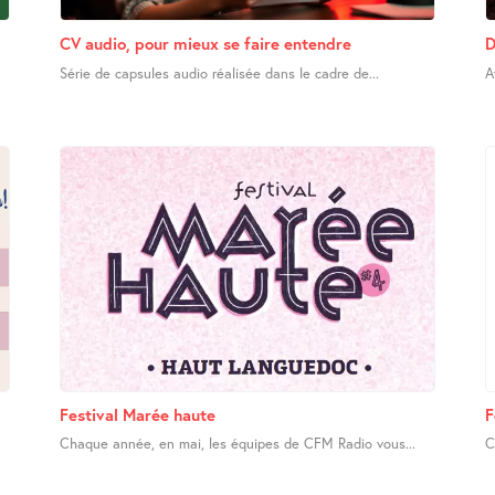
CV audio, pour mieux se faire entendre
D
Série de capsules audio réalisée dans le cadre de...
A
Festival Marée haute
F
Chaque année, en mai, les équipes de CFM Radio vous...
C