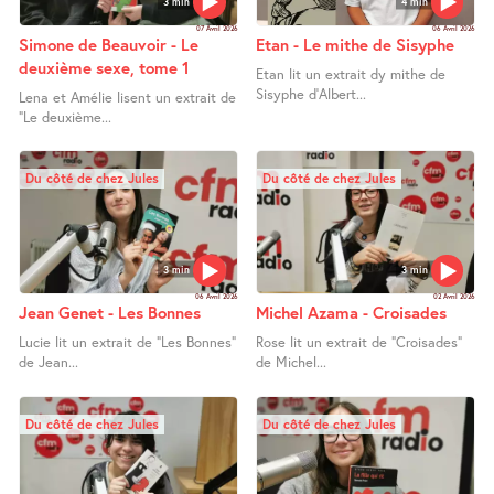
3 min
4 min
07 Avril 2026
06 Avril 2026
Simone de Beauvoir - Le
Etan - Le mithe de Sisyphe
deuxième sexe, tome 1
Etan lit un extrait dy mithe de
Sisyphe d’Albert...
Lena et Amélie lisent un extrait de
"Le deuxième...
Du côté de chez Jules
Du côté de chez Jules
3 min
3 min
06 Avril 2026
02 Avril 2026
Jean Genet - Les Bonnes
Michel Azama - Croisades
Lucie lit un extrait de "Les Bonnes"
Rose lit un extrait de "Croisades"
de Jean...
de Michel...
Du côté de chez Jules
Du côté de chez Jules