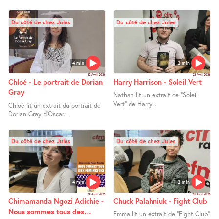
Du côté de chez Jules
Du côté de chez Jules
4 min
2 min
22 Avril 2026
22 Avril 2026
Chloé - Le portrait de Dorian
Harry Harrison - Soleil Vert
Gray
Nathan lit un extrait de "Soleil
Vert" de Harry...
Chloé lit un extrait du portrait de
Dorian Gray d’Oscar...
Du côté de chez Jules
Du côté de chez Jules
4 min
2 min
21 Avril 2026
20 Avril 2026
Chimamanda Ngozi Adichie -
Chuck Palahniuk - Fight Club
Nous sommes tous des
Emma lit un extrait de "Fight Club"