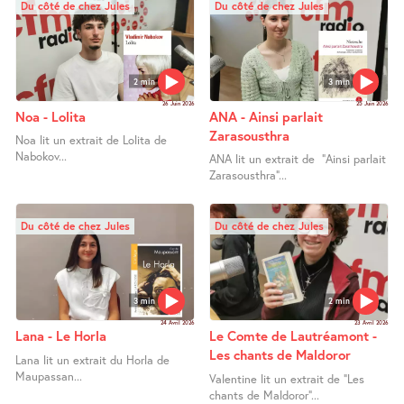
Du côté de chez Jules
Du côté de chez Jules
2 min
3 min
26 Juin 2026
25 Juin 2026
Noa - Lolita
ANA - Ainsi parlait
Zarasousthra
Noa lit un extrait de Lolita de
Nabokov...
ANA lit un extrait de "Ainsi parlait
Zarasousthra"...
Du côté de chez Jules
Du côté de chez Jules
3 min
2 min
24 Avril 2026
23 Avril 2026
Lana - Le Horla
Le Comte de Lautréamont -
Les chants de Maldoror
Lana lit un extrait du Horla de
Maupassan...
Valentine lit un extrait de "Les
chants de Maldoror"...