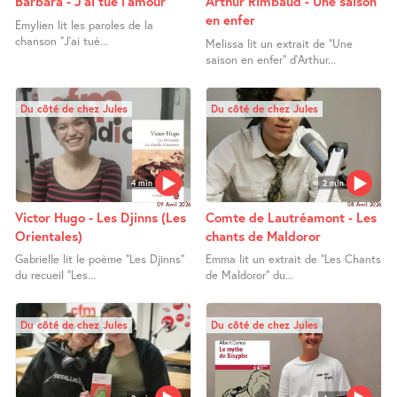
Barbara - J’ai tué l’amour
Arthur Rimbaud - Une saison
en enfer
Emylien lit les paroles de la
chanson "J’ai tué...
Melissa lit un extrait de "Une
saison en enfer" d’Arthur...
Du côté de chez Jules
Du côté de chez Jules
4 min
2 min
09 Avril 2026
08 Avril 2026
Victor Hugo - Les Djinns (Les
Comte de Lautréamont - Les
Orientales)
chants de Maldoror
Gabrielle lit le poème "Les Djinns"
Emma lit un extrait de "Les Chants
du recueil "Les...
de Maldoror" du...
Du côté de chez Jules
Du côté de chez Jules