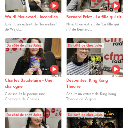
3 min
3 min
01 Avril 2026
31 Mars 2026
Wajdi Mouawad - Incendies
Bernard Friot - La fille qui rit
Lola lit un extrait de "Incendies"
Nina lit un extrait de "La fille qui
de Wajdi...
rit" de Bernard...
Du côté de chez Jules
Du côté de chez Jules
3 min
2 min
30 Mars 2026
26 Mars 2026
Charles Baudelaire - Une
Despentes, King Kong
charogne
Theorie
Clarisse lit le poème une
Ana lit un extrait de King kong
Charogne de Charles...
Théorie de Virginie...
Du côté de chez Jules
Du côté de chez Jules