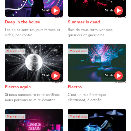
56 min
56 min
17 Avril 2021
10 Avril 2021
Deep in the house
Summer is dead
Les clubs sont toujours fermés et
Ravi de vous retrouver mes
vides, par contre...
guerriers et guerrières...
Marvel mix
Marvel mix
55 min
56 min
03 Avril 2021
26 Mars 2021
Electro again
Electro
Si nous sommes re-re-re-confinés,
C’est un mix électrique,
nous pouvons re-re-re-écouter...
électrisant, électrifié...
Marvel mix
Marvel mix