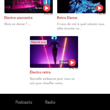
56 min
56 min
20 Mars 2021
13 Mars 2021
Electro souvenirs
Retro Dance
Alors on danse ? ...
A vous de voir à quel volume vous
allez écouter ce...
Marvel mix
55 min
05 Mars 2021
Electro retro
Nouvelle ambiance pour vous ce
soir pour chauffer votre...
Podcasts
Radio