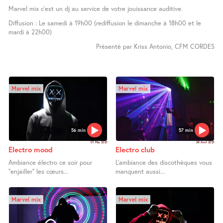
Marvel mix c’est un dj au service de votre jouissance auditive.
Diffusion : Le samedi à 19h00 (rediffusion le dimanche à 18h00 et le
mardi à 22h00)
Présenté par Kriss Antonio, CFM CORDES
Marvel mix
Marvel mix
56 min
57 min
01 Mai 2021
24 Avril 2021
Electro mood
Electro club
Ambiance électro ce soir pour
L’ambiance des discothèques vous
"enjailler" les cœurs...
manquent aussi...
Marvel mix
Marvel mix