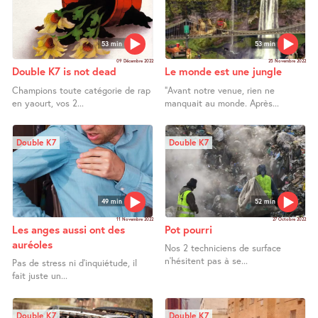
53 min
53 min
09 Décembre 2022
25 Novembre 2022
Double K7 is not dead
Le monde est une jungle
Champions toute catégorie de rap
"Avant notre venue, rien ne
en yaourt, vos 2...
manquait au monde. Après...
Double K7
Double K7
49 min
52 min
11 Novembre 2022
27 Octobre 2022
Les anges aussi ont des
Pot pourri
auréoles
Nos 2 techniciens de surface
n’hésitent pas à se...
Pas de stress ni d’inquiétude, il
fait juste un...
Double K7
Double K7