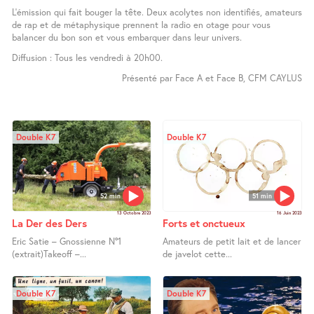
L’émission qui fait bouger la tête. Deux acolytes non identifiés, amateurs
de rap et de métaphysique prennent la radio en otage pour vous
balancer du bon son et vous embarquer dans leur univers.
Diffusion : Tous les vendredi à 20h00.
Présenté par Face A et Face B, CFM CAYLUS
Double K7
Double K7
52 min
51 min
13 Octobre 2023
16 Juin 2023
La Der des Ders
Forts et onctueux
Eric Satie – Gnossienne N°1
Amateurs de petit lait et de lancer
(extrait)Takeoff –...
de javelot cette...
Double K7
Double K7