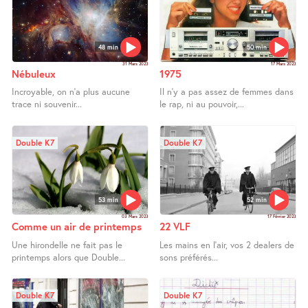
48 min
50 min
31 Mars 2023
17 Mars 2023
Nébuleux
1975
Incroyable, on n’a plus aucune
Il n’y a pas assez de femmes dans
trace ni souvenir...
le rap, ni au pouvoir,...
Double K7
Double K7
53 min
52 min
03 Mars 2023
17 Février 2023
Comme un air de printemps
22 VLF
Une hirondelle ne fait pas le
Les mains en l’air, vos 2 dealers de
printemps alors que Double...
sons préférés...
Double K7
Double K7