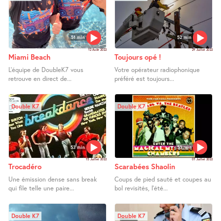
51 min
52 min
12 Août 2022
29 Juillet 2022
Miami Beach
Toujours opé !
L’équipe de DoubleK7 vous
Votre opérateur radiophonique
retrouve en direct de...
préféré est toujours...
Double K7
Double K7
53 min
53 min
15 Juillet 2022
01 Juillet 2022
Trocadéro
Scarabées Shaolin
Une émission dense sans break
Coups de pied sauté et coupes au
qui file telle une paire...
bol revisités, l’été...
Double K7
Double K7