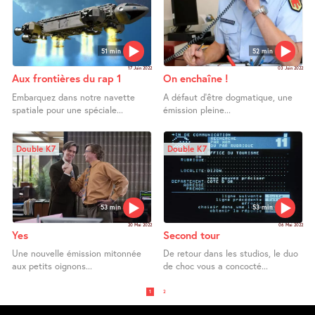
51 min
52 min
17 Juin 2022
03 Juin 2022
Aux frontières du rap 1
On enchaîne !
Embarquez dans notre navette
A défaut d’être dogmatique, une
spatiale pour une spéciale...
émission pleine...
Double K7
Double K7
53 min
53 min
20 Mai 2022
06 Mai 2022
Yes
Second tour
Une nouvelle émission mitonnée
De retour dans les studios, le duo
aux petits oignons...
de choc vous a concocté...
1
2