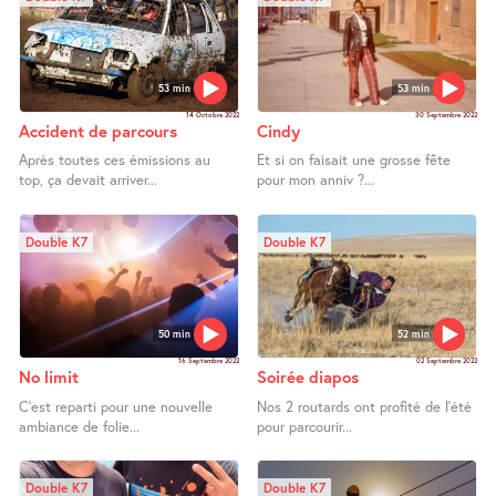
53 min
53 min
14 Octobre 2022
30 Septembre 2022
Accident de parcours
Cindy
Après toutes ces émissions au
Et si on faisait une grosse fête
top, ça devait arriver...
pour mon anniv ?...
Double K7
Double K7
50 min
52 min
16 Septembre 2022
02 Septembre 2022
No limit
Soirée diapos
C’est reparti pour une nouvelle
Nos 2 routards ont profité de l’été
ambiance de folie...
pour parcourir...
Double K7
Double K7