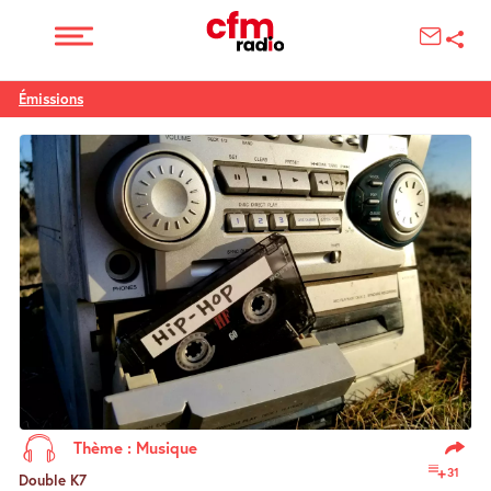
Émissions
Thème : Musique
31
Double K7