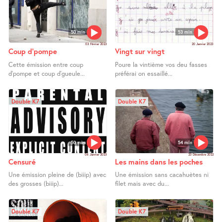
50 min
53 min
03 Février 2023
20 Janvier 2023
Coup d’pompe
Vingt sur vingt
Cette émission entre coup
Poure la vintième vos deu fasses
d’pompe et coup d’gueule...
préférai on essaillé...
Double K7
Double K7
50 min
54 min
06 Janvier 2023
23 Décembre 2022
Censuré
Les mains dans les poches
Une émission pleine de (biiip) avec
Une émission sans cacahuètes ni
des grosses (biiip)...
filet mais avec du...
Double K7
Double K7