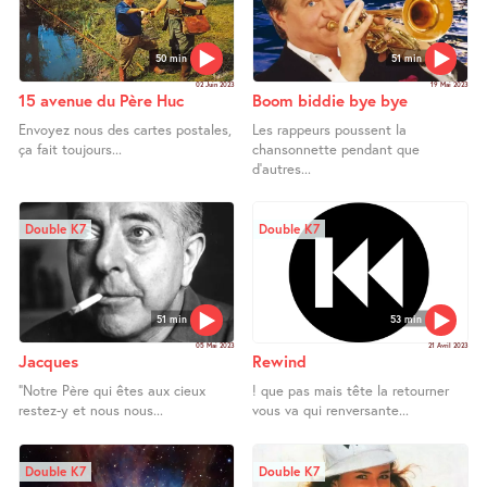
50 min
51 min
02 Juin 2023
19 Mai 2023
15 avenue du Père Huc
Boom biddie bye bye
Envoyez nous des cartes postales,
Les rappeurs poussent la
ça fait toujours...
chansonnette pendant que
d’autres...
Double K7
Double K7
51 min
53 min
05 Mai 2023
21 Avril 2023
Jacques
Rewind
"Notre Père qui êtes aux cieux
! que pas mais tête la retourner
restez-y et nous nous...
vous va qui renversante...
Double K7
Double K7