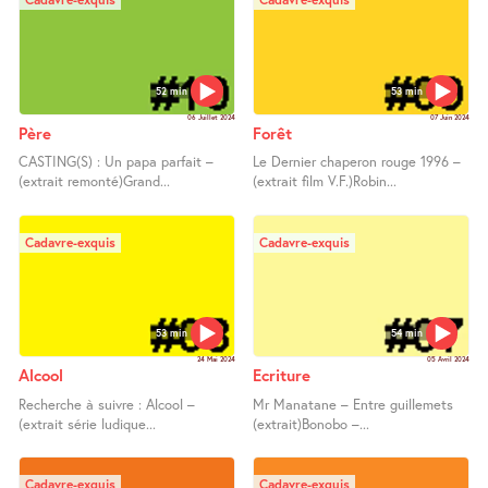
52 min
53 min
06 Juillet 2024
07 Juin 2024
Père
Forêt
CASTING(S) : Un papa parfait –
Le Dernier chaperon rouge 1996 –
(extrait remonté)Grand...
(extrait film V.F.)Robin...
Cadavre-exquis
Cadavre-exquis
53 min
54 min
24 Mai 2024
05 Avril 2024
Alcool
Ecriture
Recherche à suivre : Alcool –
Mr Manatane – Entre guillemets
(extrait série ludique...
(extrait)Bonobo –...
Cadavre-exquis
Cadavre-exquis