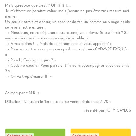
Mais qu’est-ce que c’est ? Oh là là !…
Je m’efforce de paraitre calme mais j’avoue ne pas être très rassuré moi-
même.
Un couloir étroit et obscur, un escalier de fer, un homme au visage noble
se lève à notre entrée :
- « Messieurs, notre déjeuner nous attend, vous devez être affamé ? Si
vous voulez me suivre nous passerons à table. »
- « À vos ordres !… Mais de quel nom dois-je vous appeler ? »
- « Pour vous et vos compagnons professeur, je suis CADAVRE-EXQUIS.
»
- « Roooh, Cadavre-exquis ? »
- « Cadavre-exquis ! Vous plairaient-ils de m’accompagner avec vos amis
? »
- « On va trop s’marrer !!! »
Animée par « M.R. »
Diffusion : Diffusion le 1er et le 3eme vendredi du mois à 20h
Présenté par , CFM CAYLUS
Cadavre-exquis
Cadavre-exquis