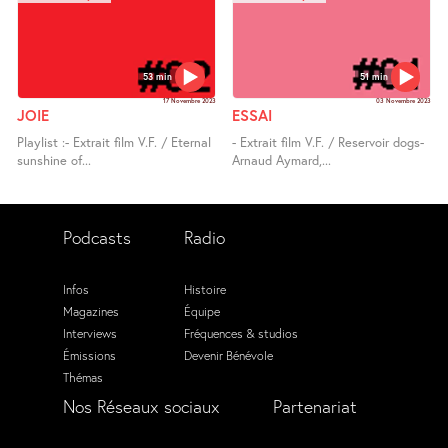
53 min
51 min
17 Novembre 2023
03 Novembre 2023
JOIE
ESSAI
Playlist :- Extrait film V.F. / Eternal
- Extrait film V.F. / Reservoir dogs-
sunshine of...
Arnaud Aymard,...
Podcasts
Radio
Infos
Histoire
Magazines
Équipe
Interviews
Fréquences & studios
Émissions
Devenir Bénévole
Thémas
Nos Réseaux sociaux
Partenariat