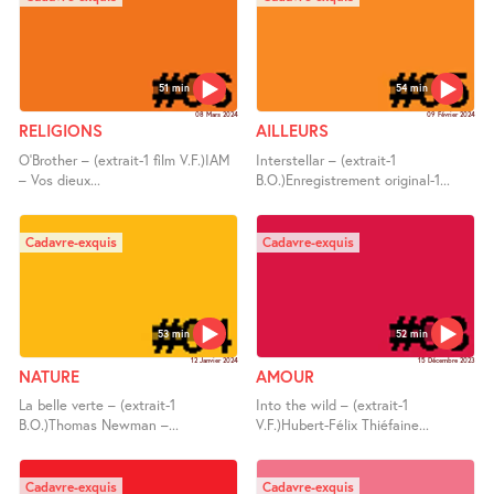
51 min
54 min
08 Mars 2024
09 Février 2024
RELIGIONS
AILLEURS
O’Brother – (extrait-1 film V.F.)IAM
Interstellar – (extrait-1
– Vos dieux...
B.O.)Enregistrement original-1...
Cadavre-exquis
Cadavre-exquis
53 min
52 min
12 Janvier 2024
15 Décembre 2023
NATURE
AMOUR
La belle verte – (extrait-1
Into the wild – (extrait-1
B.O.)Thomas Newman –...
V.F.)Hubert-Félix Thiéfaine...
Cadavre-exquis
Cadavre-exquis