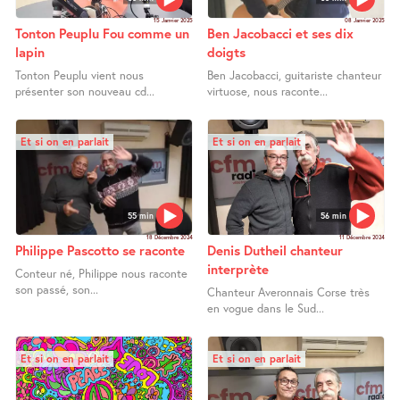
15 Janvier 2025
08 Janvier 2025
Tonton Peuplu Fou comme un
Ben Jacobacci et ses dix
lapin
doigts
Tonton Peuplu vient nous
Ben Jacobacci, guitariste chanteur
présenter son nouveau cd...
virtuose, nous raconte...
Et si on en parlait
Et si on en parlait
55 min
56 min
18 Décembre 2024
11 Décembre 2024
Philippe Pascotto se raconte
Denis Dutheil chanteur
interprète
Conteur né, Philippe nous raconte
son passé, son...
Chanteur Averonnais Corse très
en vogue dans le Sud...
Et si on en parlait
Et si on en parlait