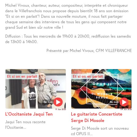
Michel Vivoux, chanteur, auteur, compositeur, interprète et chroniqueur
dans le Villefranchois nous propose depuis bientôt 18 ans son émission
"Et si on en parlait"! Dans sa nouvelle mouture, il nous fait partager
chaque semaine des interviews de tous les gens qui composent notre
grand Sud et bien sûr notre ville !
Diffusion : Tous les mercredis de 19h00 à 20h00, rediffusion les samedis
de 13h00 à 14h00.
Présenté par Michel Vivoux, CFM VILLEFRANCHE
Et si on en parlait
Et si on en parlait
56 min
56 min
11 Juin 2025
04 Juin 2025
L’Occitaniste Jaqui Ten
Le guitariste Concertiste
Serge Di Mosole
Jaqui Ten nous raconte
l’Occitanie...
Serge Di Mosole sort un nouveau
cd OPUS II...