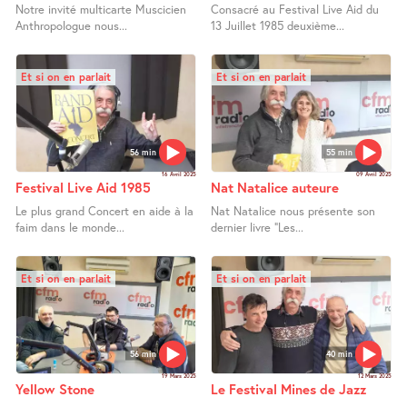
Notre invité multicarte Muscicien
Consacré au Festival Live Aid du
Anthropologue nous...
13 Juillet 1985 deuxième...
Et si on en parlait
Et si on en parlait
56 min
55 min
16 Avril 2025
09 Avril 2025
Festival Live Aid 1985
Nat Natalice auteure
Le plus grand Concert en aide à la
Nat Natalice nous présente son
faim dans le monde...
dernier livre "Les...
Et si on en parlait
Et si on en parlait
56 min
40 min
19 Mars 2025
12 Mars 2025
Yellow Stone
Le Festival Mines de Jazz