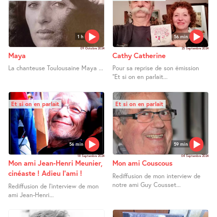
1 h
56 min
09 Octobre 2024
25 Septembre 2024
Maya
Cathy Catherine
La chanteuse Toulousaine Maya ...
Pour sa reprise de son émission
"Et si on en parlait...
Et si on en parlait
Et si on en parlait
56 min
59 min
18 Septembre 2024
04 Septembre 2024
Mon ami Jean-Henri Meunier,
Mon ami Couscous
cinéaste ! Adieu l’ami !
Rediffusion de mon interview de
notre ami Guy Cousset...
Rediffusion de l’interview de mon
ami Jean-Henri...