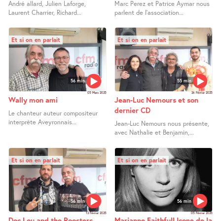
André allard, Julien Laforge,
Marc Perez et Patrice Aymar nous
Laurent Charrier, Richard...
parlent de l’association...
Et si on en parlait
Et si on en parlait
56 min
55 min
05 Mars 2025
26 Février 2025
Wally mon ami
Jean-Luc Nemours et son
dernier CD
Le chanteur auteur compositeur
interprète Aveyronnais...
Jean-Luc Nemours nous présente,
avec Nathalie et Benjamin,...
Et si on en parlait
Et si on en parlait
56 min
56 min
12 Février 2025
05 Février 2025
Doc Lou and the Roosters
Marianne Faithfull Icone de la