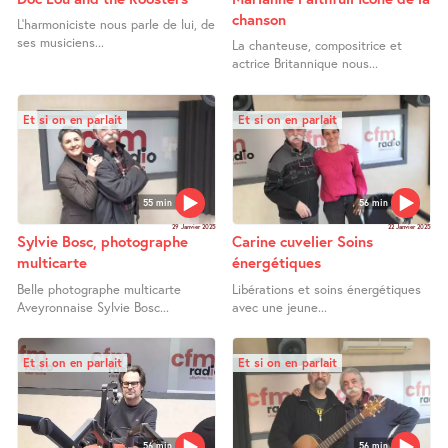
chanson
L’harmoniciste nous parle de lui, de
ses musiciens...
La chanteuse, compositrice et
actrice Britannique nous...
Et si on en parlait
Et si on en parlait
55 min
56 min
29 Janvier 2025
22 Janvier 2025
Sylvie Bosc, photographe
Carine cuvelier Soins
multicarte
énergétiques
Belle photographe multicarte
Libérations et soins énergétiques
Aveyronnaise Sylvie Bosc...
avec une jeune...
Et si on en parlait
Et si on en parlait
56 min
56 min