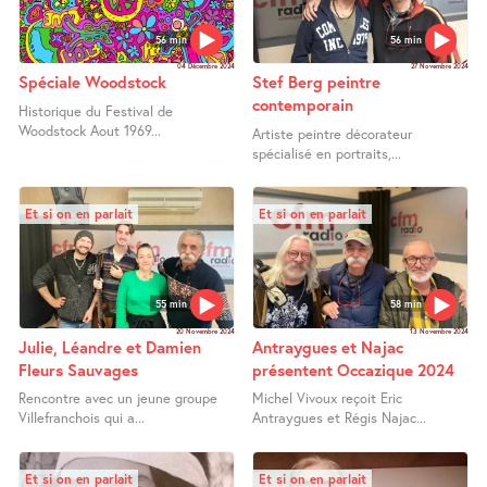
56 min
56 min
04 Décembre 2024
27 Novembre 2024
Spéciale Woodstock
Stef Berg peintre
contemporain
Historique du Festival de
Woodstock Aout 1969...
Artiste peintre décorateur
spécialisé en portraits,...
Et si on en parlait
Et si on en parlait
55 min
58 min
20 Novembre 2024
13 Novembre 2024
Julie, Léandre et Damien
Antraygues et Najac
Fleurs Sauvages
présentent Occazique 2024
Rencontre avec un jeune groupe
Michel Vivoux reçoit Eric
Villefranchois qui a...
Antraygues et Régis Najac...
Et si on en parlait
Et si on en parlait