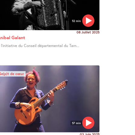
52 min
08 Juillet 2025
nibal Galant
 l’initiative du Conseil départemental du Tarn...
Se(p)t de cœur
57 min
03 Juin 2025