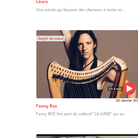
Léora
Une artiste qui façonne des chansons à texte où...
Se(p)t de cœur
1 h 5 min
20 Janvier 20
Fanny Roz
Fanny ROZ fait parti du collectif "LA LIANE" qui se...