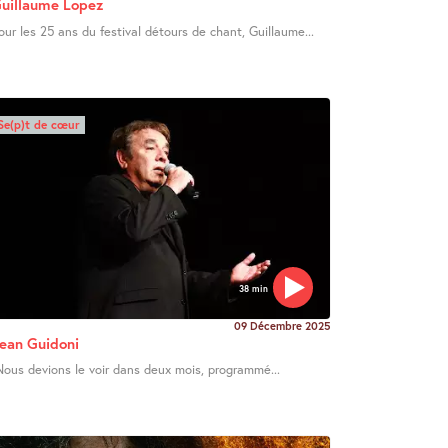
uillaume Lopez
our les 25 ans du festival détours de chant, Guillaume...
Se(p)t de cœur
38 min
09 Décembre 2025
ean Guidoni
ous devions le voir dans deux mois, programmé...