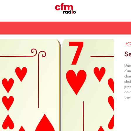
S
Une
d’un
cha
choi
pro
de c
trav