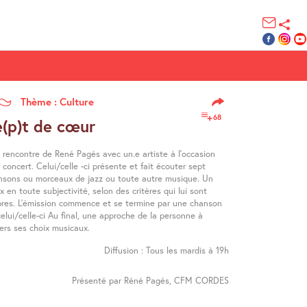
Thème : Culture
68
e(p)t de cœur
 rencontre de René Pagés avec un.e artiste à l’occasion
 concert. Celui/celle -ci présente et fait écouter sept
nsons ou morceaux de jazz ou toute autre musique. Un
x en toute subjectivité, selon des critères qui lui sont
pres. L’émission commence et se termine par une chanson
elui/celle-ci Au final, une approche de la personne à
ers ses choix musicaux.
Diffusion : Tous les mardis à 19h
Présenté par Réné Pagés, CFM CORDES