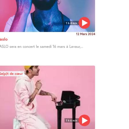
1 h 4 min
12 Mars 2024
aslo
ASLO sera en concert le samedi 16 mars à Lavaur,...
Se(p)t de cœur
1 h 6 min