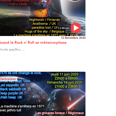
1 h 54 min
12 Novembre 2020
uand le Rock n’ Roll se métamorphose
inute papillon......
Electrochoc