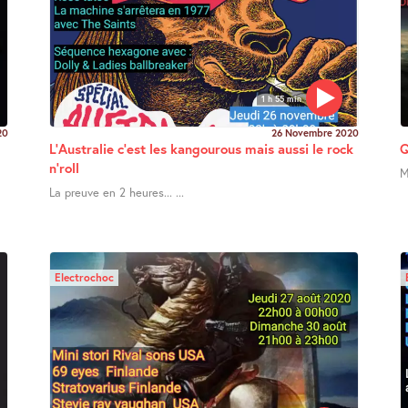
1 h 55 min
20
26 Novembre 2020
L’Australie c’est les kangourous mais aussi le rock
Q
n’roll
M
La preuve en 2 heures... ...
Electrochoc