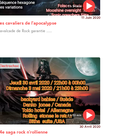
1 h 54 min
11 Juin 2020
es cavaliers de l’apocalypse
avalcade de Rock garantie ......
Electrochoc
1 h 53 min
30 Avril 2020
4e saga rock n’rollienne