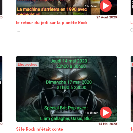
1 h 55 min
20
27 Août 2020
le retour du jedi sur la planète Rock
L
...
C
Electrochoc
1 h 58 min
20
14 Mai 2020
Si le Rock m’était conté
1