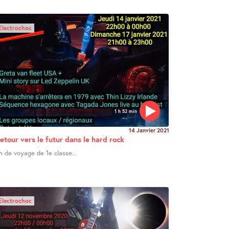
Electrochoc
1 h 52 min
14 Janvier 2021
etour vers le futur dans le hard rock
h de voyage de 1e classe...
Electrochoc