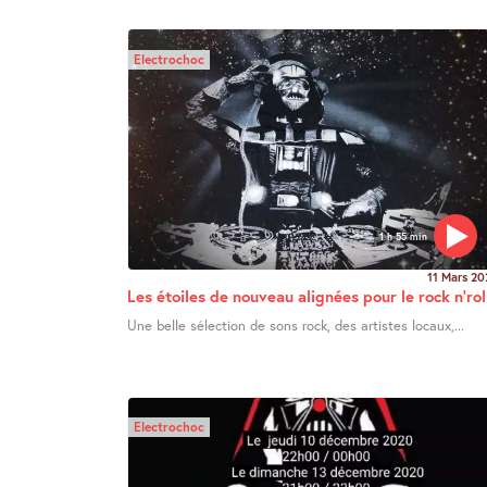
Electrochoc
1 h 55 min
11 Mars 20
Les étoiles de nouveau alignées pour le rock n’rol
Une belle sélection de sons rock, des artistes locaux,...
Electrochoc