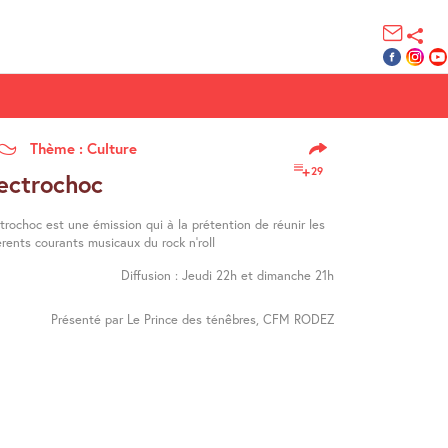
Thème : Culture
29
ectrochoc
trochoc est une émission qui à la prétention de réunir les
èrents courants musicaux du rock n’roll
Diffusion : Jeudi 22h et dimanche 21h
Présenté par Le Prince des ténêbres, CFM RODEZ