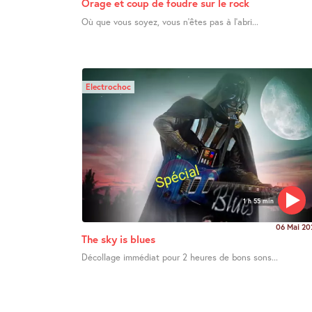
Orage et coup de foudre sur le rock
Où que vous soyez, vous n’êtes pas à l’abri...
Electrochoc
1 h 55 min
06 Mai 20
The sky is blues
Décollage immédiat pour 2 heures de bons sons...