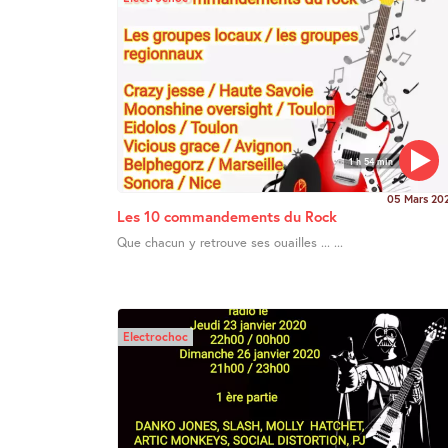
1 h 54 min
05 Mars 20
Les 10 commandements du Rock
Que chacun y retrouve ses ouailles ... ...
Electrochoc