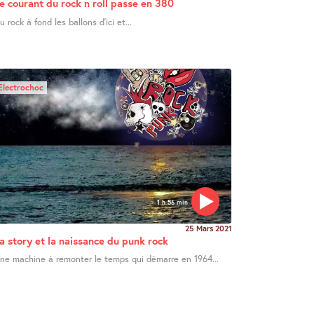
e courant du rock n roll passe en 380
u rock à fond les ballons d’ici et...
Electrochoc
1 h 56 min
25 Mars 2021
a story et la naissance du punk rock
ne machine à remonter le temps qui démarre en 1964...