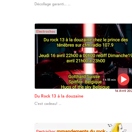
Décollage garanti... ...
Electrochoc
1 h 55 min
16 Avril 20
Du Rock 13 à la douzaine
C’est cadeau! ...
Electrochoc