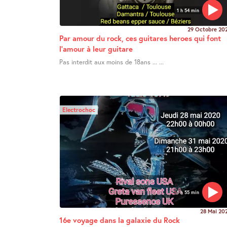
1 h 54 min
29 Octobre 20
Par amour du rock, ces guitares heroes qui font
l’amour à leur guitare
Pas interdit aux moins de 18ans ... ...
Electrochoc
1 h 55 min
28 Mai 20
16e voyage dans la galaxie du Rock