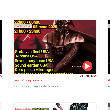
...
2
Electrochoc
1 h 56 min
20
02 Avril 2020
Les 12 coups de minuit
A
Vous pouvez prendre de l’avance ... ...
A
Electrochoc