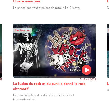
Un été meurtrier
L
Le prince des ténêbres est de retour il a 2 mots...
D
Electrochoc
1 h 55 min
21
22 Avril 2021
La fusion du rock et du punk a donné le rock
L
alternatif
U
Des nouveautés, des découvertes locales et
internationales...