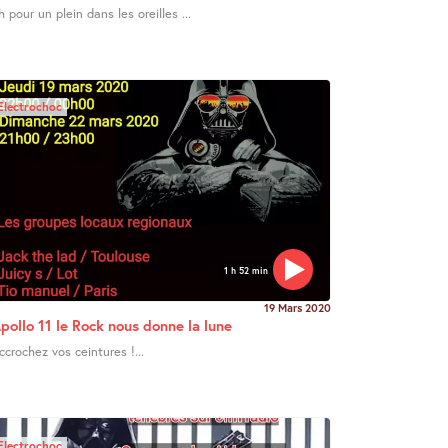
h pour un plein dans les oreilles ...
Electrochoc
1 h 52 min
19 Mars 2020
pollo 11 le Rock nous donne la lune
ccrochez vos ceintures !...
Electrochoc