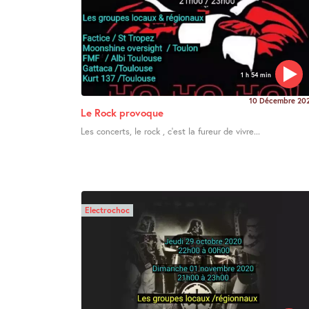
1 h 54 min
10 Décembre 20
Le Rock provoque
Les concerts, le rock , c’est la fureur de vivre...
Electrochoc