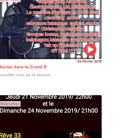
1 h 60 min
06 Février 2020
ontez dans le Grand 8
ccrochez vous, ça va secouer...
Electrochoc