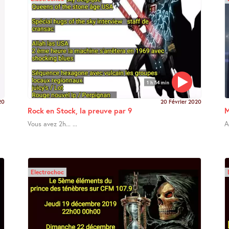
1 h 54 min
20
20 Février 2020
Rock en Stock, la preuve par 9
M
Vous avez 2h... ...
A
Electrochoc