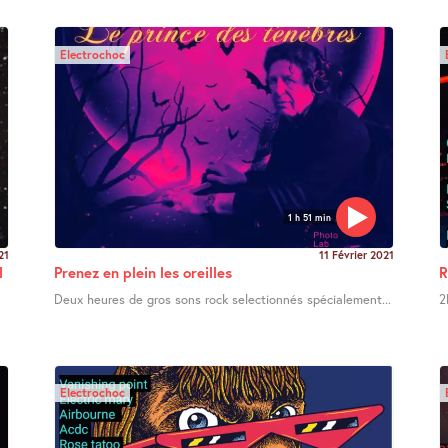
Electrochoc
1 h 51 min
21
11 Février 2021
l
Prenez en plein les oreilles
R
Deux heures de gros sons rock selectionnés spécialement...
2
Electrochoc