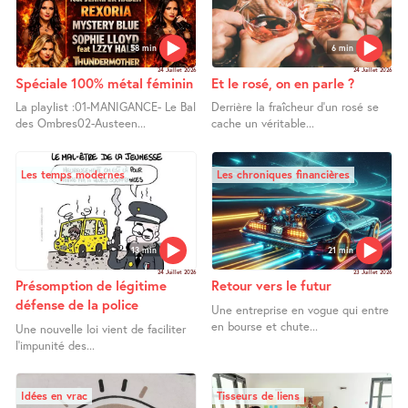
58 min
6 min
24 Juillet 2026
24 Juillet 2026
Spéciale 100% métal féminin
Et le rosé, on en parle ?
La playlist :01-MANIGANCE- Le Bal
Derrière la fraîcheur d’un rosé se
des Ombres02-Austeen...
cache un véritable...
Les temps modernes
Les chroniques financières
13 min
21 min
24 Juillet 2026
23 Juillet 2026
Présomption de légitime
Retour vers le futur
défense de la police
Une entreprise en vogue qui entre
en bourse et chute...
Une nouvelle loi vient de faciliter
l’impunité des...
Idées en vrac
Tisseurs de liens