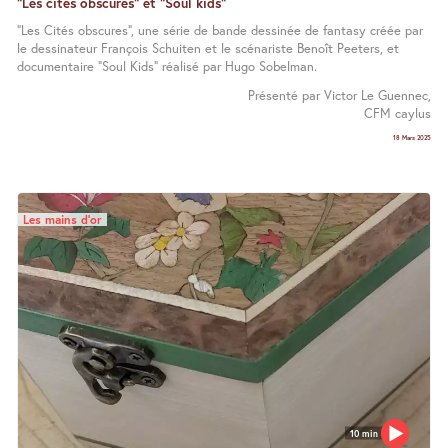
"Les cités obscures" et "Soul kids"
"Les Cités obscures", une série de bande dessinée de fantasy créée par
le dessinateur François Schuiten et le scénariste Benoît Peeters, et
documentaire "Soul Kids" réalisé par Hugo Sobelman.
Présenté par Victor Le Guennec,
CFM caylus
18 Mars 2025
Les mains d’or
10 min