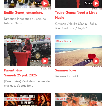
8 min
56 min
28 Juillet 2026
27 Juillet 2026
Emilie Genet, céramiste.
You’re Gonna Need a Little
Music
Direction Monestiés au sein de
l’atelier "Terre...
Kutiman /Melike S?ahin - Sakla
BeniDead Chic / Tug?c?e...
Parenthèse
Black Beats
1 h 60 min
53 min
25 Juillet 2026
25 Juillet 2026
Parenthèse
Summer love
Samedi 25 juil. 2026
Because it’s hot ! ...
(Parenthèse) c’est deux heures de
musique, d’actualité...
Metal rendez-vous
In vino