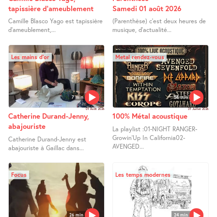
tapissière d’ameublement
Samedi 01 août 2026
Camille Blasco Yago est tapissière
(Parenthèse) c’est deux heures de
d’ameublement,...
musique, d’actualité...
Les mains d’or
Metal rendez-vous
7 min
58 min
01 Août 2026
31 Juillet 2026
Catherine Durand-Jenny,
100% Métal acoustique
abajouriste
La playlist :01-NIGHT RANGER-
Growin’Up In California02-
Catherine Durand-Jenny est
AVENGED...
abajouriste à Gaillac dans...
Focus
Les temps modernes
26 min
24 min