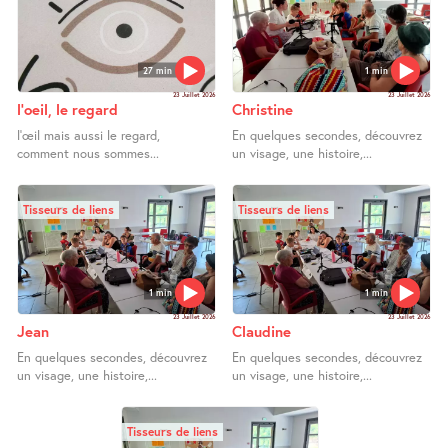
27 min
1 min
23 Juillet 2026
23 Juillet 2026
l’oeil, le regard
Christine
l’œil mais aussi le regard,
En quelques secondes, découvrez
comment nous sommes...
un visage, une histoire,...
Tisseurs de liens
Tisseurs de liens
1 min
1 min
23 Juillet 2026
23 Juillet 2026
Jean
Claudine
En quelques secondes, découvrez
En quelques secondes, découvrez
un visage, une histoire,...
un visage, une histoire,...
Tisseurs de liens