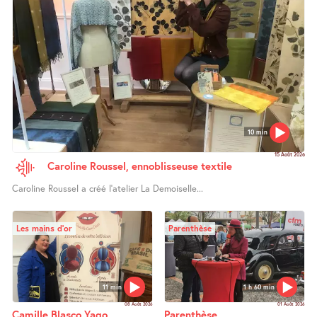
10 min
15 Août 2026
Caroline Roussel, ennoblisseuse textile
Caroline Roussel a créé l’atelier La Demoiselle...
Les mains d’or
Parenthèse
11 min
1 h 60 min
08 Août 2026
01 Août 2026
Camille Blasco Yago,
Parenthèse