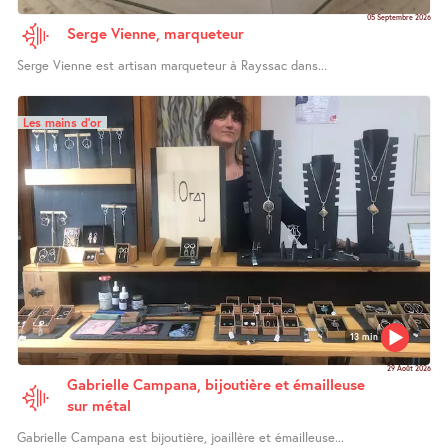
05 Septembre 2026
Serge Vienne, marqueteur
Serge Vienne est artisan marqueteur à Rayssac dans...
Les mains d’or
13 min
29 Août 2026
Gabrielle Campana, bijoutière et émailleuse
sur métal
Gabrielle Campana est bijoutière, joaillère et émailleuse...