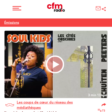
Émissions
3 min 13 sec
Les coups de cœur du réseau des
médiathèques
73