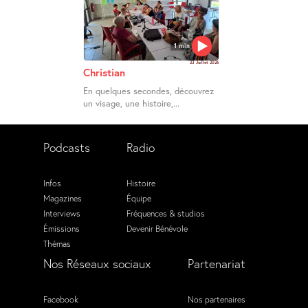
1 min
23 Juillet 2026
Christian
En quelques secondes, découvrez
un visage, une histoire,...
Podcasts
Radio
Infos
Histoire
Magazines
Équipe
Interviews
Fréquences & studios
Émissions
Devenir Bénévole
Thémas
Nos Réseaux sociaux
Partenariat
Facebook
Nos partenaires