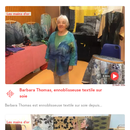
Les mains d’or
6 min
22 Août 2026
Barbara Thomas, ennoblisseuse textile sur
soie
Barbara Thomas est ennoblisseuse textile sur soie depuis...
Les mains d’or