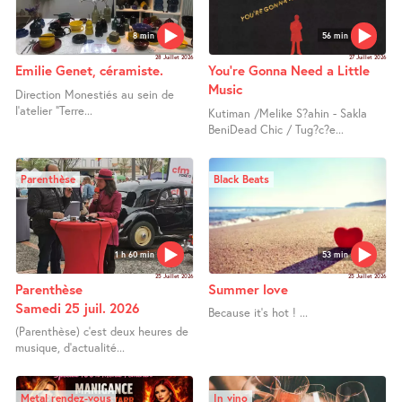
8 min
56 min
28 Juillet 2026
27 Juillet 2026
Emilie Genet, céramiste.
You’re Gonna Need a Little
Music
Direction Monestiés au sein de
l’atelier "Terre...
Kutiman /Melike S?ahin - Sakla
BeniDead Chic / Tug?c?e...
Parenthèse
Black Beats
1 h 60 min
53 min
25 Juillet 2026
25 Juillet 2026
Parenthèse
Summer love
Samedi 25 juil. 2026
Because it’s hot ! ...
(Parenthèse) c’est deux heures de
musique, d’actualité...
Metal rendez-vous
In vino