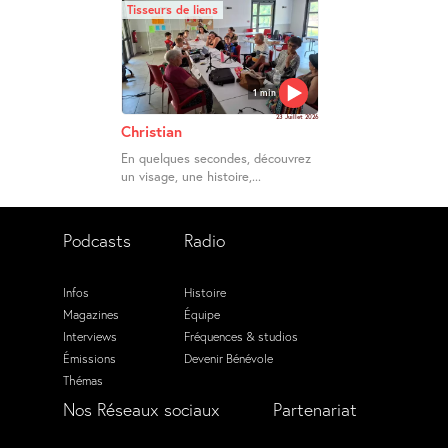
Tisseurs de liens
1 min
23 Juillet 2026
Christian
En quelques secondes, découvrez
un visage, une histoire,...
Podcasts
Radio
Infos
Histoire
Magazines
Équipe
Interviews
Fréquences & studios
Émissions
Devenir Bénévole
Thémas
Nos Réseaux sociaux
Partenariat