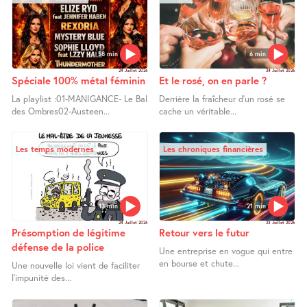
58 min
6 min
24 Juillet 2026
24 Juillet 2026
Spéciale 100% métal féminin
Et le rosé, on en parle ?
La playlist :01-MANIGANCE- Le Bal
Derrière la fraîcheur d’un rosé se
des Ombres02-Austeen...
cache un véritable...
Les temps modernes
Les chroniques financières
13 min
21 min
24 Juillet 2026
23 Juillet 2026
Présomption de légitime
Retour vers le futur
défense de la police
Une entreprise en vogue qui entre
en bourse et chute...
Une nouvelle loi vient de faciliter
l’impunité des...