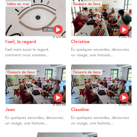
Idées en vrac
Tisseurs de liens
27 min
1 min
23 Juillet 2026
23 Juillet 2026
l’oeil, le regard
Christine
l’œil mais aussi le regard,
En quelques secondes, découvrez
comment nous sommes...
un visage, une histoire,...
Tisseurs de liens
Tisseurs de liens
1 min
1 min
23 Juillet 2026
23 Juillet 2026
Jean
Claudine
En quelques secondes, découvrez
En quelques secondes, découvrez
un visage, une histoire,...
un visage, une histoire,...