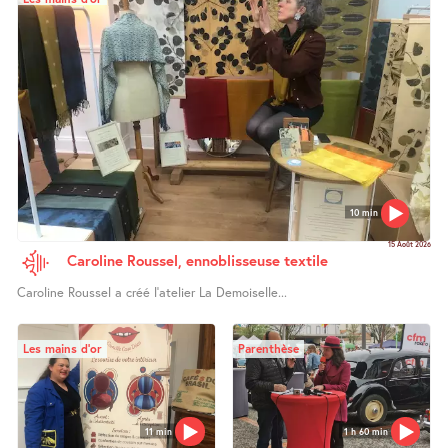
10 min
15 Août 2026
Caroline Roussel, ennoblisseuse textile
Caroline Roussel a créé l’atelier La Demoiselle...
Les mains d’or
Parenthèse
11 min
1 h 60 min