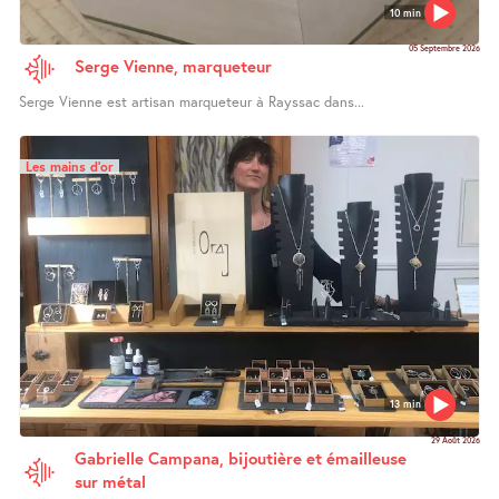
10 min
05 Septembre 2026
Serge Vienne, marqueteur
Serge Vienne est artisan marqueteur à Rayssac dans...
Les mains d’or
13 min
29 Août 2026
Gabrielle Campana, bijoutière et émailleuse
sur métal