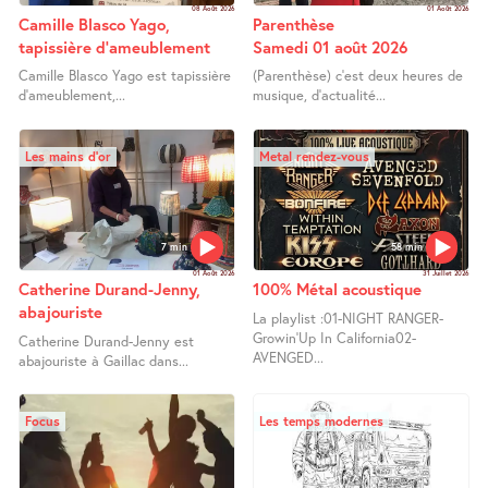
08 Août 2026
01 Août 2026
Camille Blasco Yago,
Parenthèse
tapissière d’ameublement
Samedi 01 août 2026
Camille Blasco Yago est tapissière
(Parenthèse) c’est deux heures de
d’ameublement,...
musique, d’actualité...
Les mains d’or
Metal rendez-vous
7 min
58 min
01 Août 2026
31 Juillet 2026
Catherine Durand-Jenny,
100% Métal acoustique
abajouriste
La playlist :01-NIGHT RANGER-
Growin’Up In California02-
Catherine Durand-Jenny est
AVENGED...
abajouriste à Gaillac dans...
Focus
Les temps modernes