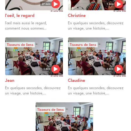
27 min
1 min
23 Juillet 2026
23 Juillet 2026
l’oeil, le regard
Christine
l’œil mais aussi le regard,
En quelques secondes, découvrez
comment nous sommes...
un visage, une histoire,...
Tisseurs de liens
Tisseurs de liens
1 min
1 min
23 Juillet 2026
23 Juillet 2026
Jean
Claudine
En quelques secondes, découvrez
En quelques secondes, découvrez
un visage, une histoire,...
un visage, une histoire,...
Tisseurs de liens