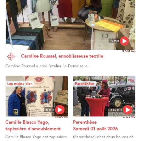
10 min
15 Août 2026
Caroline Roussel, ennoblisseuse textile
Caroline Roussel a créé l’atelier La Demoiselle...
Les mains d’or
Parenthèse
11 min
1 h 60 min
08 Août 2026
01 Août 2026
Camille Blasco Yago,
Parenthèse
tapissière d’ameublement
Samedi 01 août 2026
Camille Blasco Yago est tapissière
(Parenthèse) c’est deux heures de