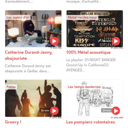
d’ameublement,...
musique, d’actualité...
Les mains d’or
Metal rendez-vous
7 min
58 min
01 Août 2026
31 Juillet 2026
Catherine Durand-Jenny,
100% Métal acoustique
abajouriste
La playlist :01-NIGHT RANGER-
Growin’Up In California02-
Catherine Durand-Jenny est
AVENGED...
abajouriste à Gaillac dans...
Focus
Les temps modernes
26 min
24 min
31 Juillet 2026
31 Juillet 2026
Groovy !
Les pompiers volontaires