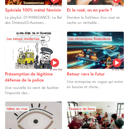
24 Juillet 2026
24 Juillet 2026
Spéciale 100% métal féminin
Et le rosé, on en parle ?
La playlist :01-MANIGANCE- Le Bal
Derrière la fraîcheur d’un rosé se
des Ombres02-Austeen...
cache un véritable...
Les temps modernes
Les chroniques financières
13 min
21 min
24 Juillet 2026
23 Juillet 2026
Présomption de légitime
Retour vers le futur
défense de la police
Une entreprise en vogue qui entre
en bourse et chute...
Une nouvelle loi vient de faciliter
l’impunité des...
Idées en vrac
Tisseurs de liens