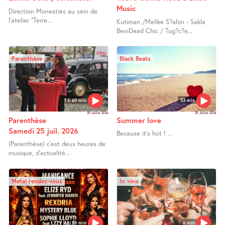
Music
Direction Monestiés au sein de
l’atelier "Terre...
Kutiman /Melike S?ahin - Sakla
BeniDead Chic / Tug?c?e...
Parenthèse
Black Beats
1 h 60 min
53 min
25 Juillet 2026
25 Juillet 2026
Parenthèse
Summer love
Samedi 25 juil. 2026
Because it’s hot ! ...
(Parenthèse) c’est deux heures de
musique, d’actualité...
Metal rendez-vous
In vino
58 min
6 min