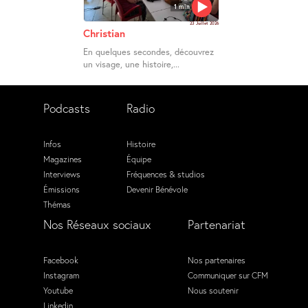
1 min
23 Juillet 2026
Christian
En quelques secondes, découvrez
un visage, une histoire,...
Podcasts
Radio
Infos
Histoire
Magazines
Équipe
Interviews
Fréquences & studios
Émissions
Devenir Bénévole
Thémas
Nos Réseaux sociaux
Partenariat
Facebook
Nos partenaires
Instagram
Communiquer sur CFM
Youtube
Nous soutenir
Linkedin