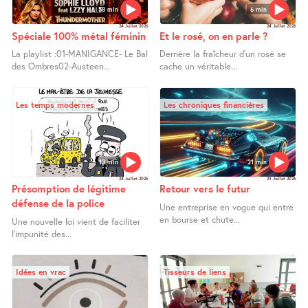
58 min
6 min
24 Juillet 2026
24 Juillet 2026
Spéciale 100% métal féminin
Et le rosé, on en parle ?
La playlist :01-MANIGANCE- Le Bal
Derrière la fraîcheur d’un rosé se
des Ombres02-Austeen...
cache un véritable...
Les temps modernes
Les chroniques financières
13 min
21 min
24 Juillet 2026
23 Juillet 2026
Présomption de légitime
Retour vers le futur
défense de la police
Une entreprise en vogue qui entre
en bourse et chute...
Une nouvelle loi vient de faciliter
l’impunité des...
Idées en vrac
Tisseurs de liens