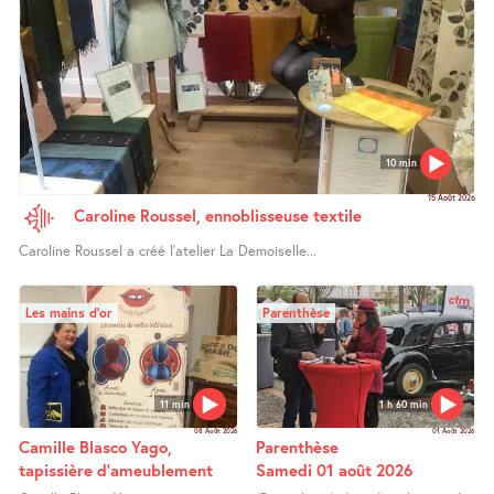
10 min
15 Août 2026
Caroline Roussel, ennoblisseuse textile
Caroline Roussel a créé l’atelier La Demoiselle...
Les mains d’or
Parenthèse
11 min
1 h 60 min
08 Août 2026
01 Août 2026
Camille Blasco Yago,
Parenthèse
tapissière d’ameublement
Samedi 01 août 2026