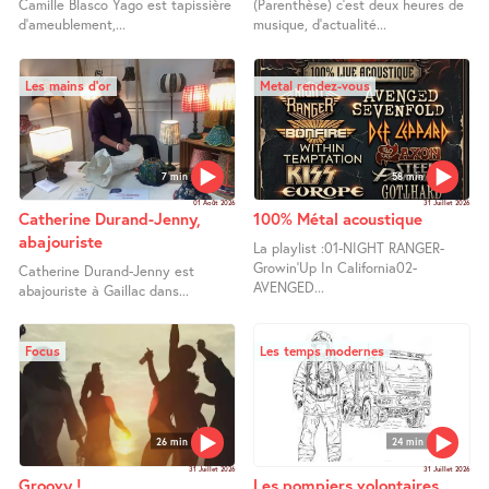
Camille Blasco Yago est tapissière
(Parenthèse) c’est deux heures de
d’ameublement,...
musique, d’actualité...
Les mains d’or
Metal rendez-vous
7 min
58 min
01 Août 2026
31 Juillet 2026
Catherine Durand-Jenny,
100% Métal acoustique
abajouriste
La playlist :01-NIGHT RANGER-
Growin’Up In California02-
Catherine Durand-Jenny est
AVENGED...
abajouriste à Gaillac dans...
Focus
Les temps modernes
26 min
24 min
31 Juillet 2026
31 Juillet 2026
Groovy !
Les pompiers volontaires