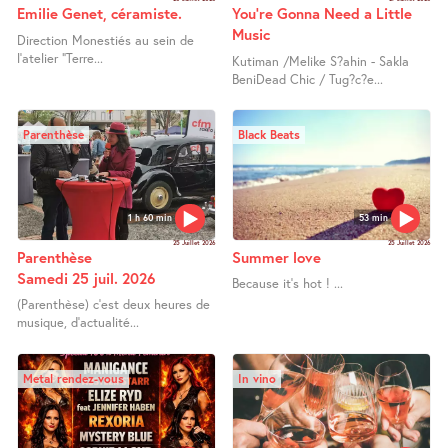
Emilie Genet, céramiste.
You’re Gonna Need a Little
Music
Direction Monestiés au sein de
l’atelier "Terre...
Kutiman /Melike S?ahin - Sakla
BeniDead Chic / Tug?c?e...
Parenthèse
Black Beats
1 h 60 min
53 min
25 Juillet 2026
25 Juillet 2026
Parenthèse
Summer love
Samedi 25 juil. 2026
Because it’s hot ! ...
(Parenthèse) c’est deux heures de
musique, d’actualité...
Metal rendez-vous
In vino