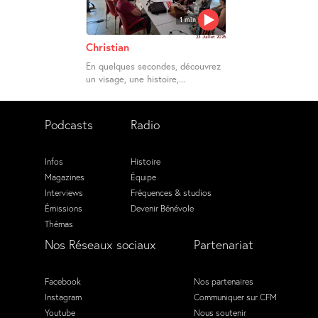
1 min
23 Juillet 2026
Christian
En quelques secondes, découvrez
un visage, une histoire,...
Podcasts
Radio
Infos
Histoire
Magazines
Équipe
Interviews
Fréquences & studios
Émissions
Devenir Bénévole
Thémas
Nos Réseaux sociaux
Partenariat
Facebook
Nos partenaires
Instagram
Communiquer sur CFM
Youtube
Nous soutenir