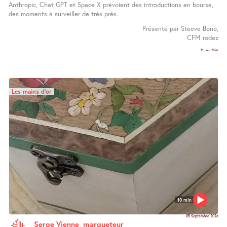
Anthropic, Chat GPT et Space X prévoient des introductions en bourse,
des moments à surveiller de très près.
Présenté par Steeve Bono,
CFM rodez
11 Juin 2026
Les mains d’or
10 min
05 Septembre 2026
Serge Vienne, marqueteur