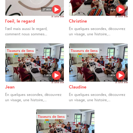
27 min
1 min
23 Juillet 2026
23 Juillet 2026
l’oeil, le regard
Christine
l’œil mais aussi le regard,
En quelques secondes, découvrez
comment nous sommes...
un visage, une histoire,...
Tisseurs de liens
Tisseurs de liens
1 min
1 min
23 Juillet 2026
23 Juillet 2026
Jean
Claudine
En quelques secondes, découvrez
En quelques secondes, découvrez
un visage, une histoire,...
un visage, une histoire,...
Tisseurs de liens