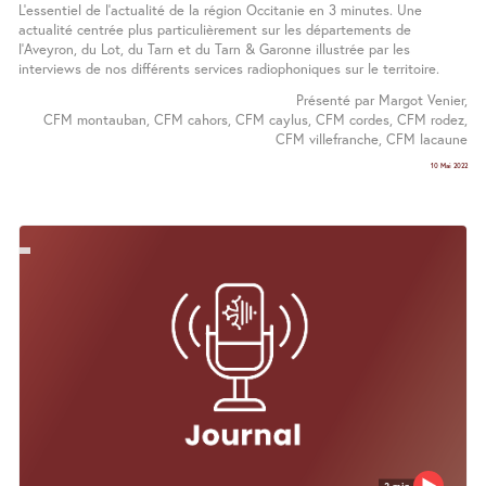
L’essentiel de l’actualité de la région Occitanie en 3 minutes. Une
actualité centrée plus particulièrement sur les départements de
l’Aveyron, du Lot, du Tarn et du Tarn & Garonne illustrée par les
interviews de nos différents services radiophoniques sur le territoire.
Présenté par Margot Venier,
CFM montauban, CFM cahors, CFM caylus, CFM cordes, CFM rodez,
CFM villefranche, CFM lacaune
10 Mai 2022
3 min