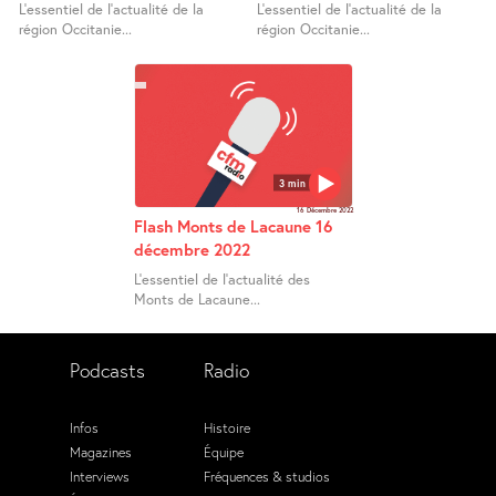
L’essentiel de l’actualité de la
L’essentiel de l’actualité de la
région Occitanie...
région Occitanie...
3 min
16 Décembre 2022
Flash Monts de Lacaune 16
décembre 2022
L’essentiel de l’actualité des
Monts de Lacaune...
Podcasts
Radio
Infos
Histoire
Magazines
Équipe
Interviews
Fréquences & studios