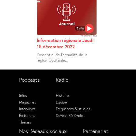
5 min
15 Décembre 2022
Information régionale Jeudi
15 décembre 2022
L’essentiel de l’actualité de la
région Occitanie...
Podcasts
Radio
Infos
Histoire
Magazines
Équipe
Interviews
Fréquences & studios
Émissions
Devenir Bénévole
Thémas
Nos Réseaux sociaux
Partenariat