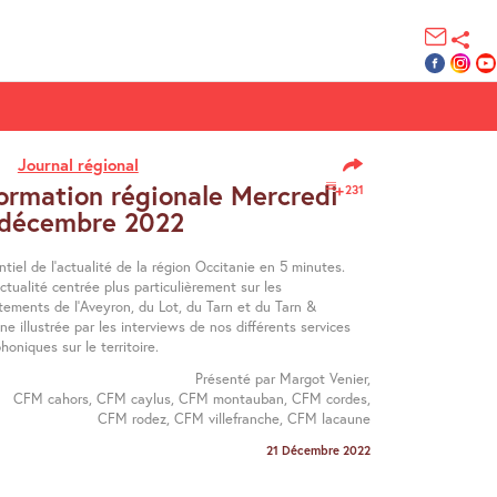
Journal régional
ormation régionale Mercredi
231
 décembre 2022
ntiel de l’actualité de la région Occitanie en 5 minutes.
tualité centrée plus particulièrement sur les
tements de l’Aveyron, du Lot, du Tarn et du Tarn &
e illustrée par les interviews de nos différents services
honiques sur le territoire.
Présenté par Margot Venier,
CFM cahors, CFM caylus, CFM montauban, CFM cordes,
CFM rodez, CFM villefranche, CFM lacaune
21 Décembre 2022