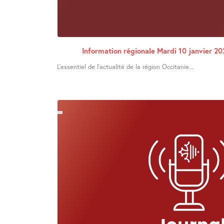
Information régionale Mardi 10 janvier 20
L’essentiel de l’actualité de la région Occitanie...