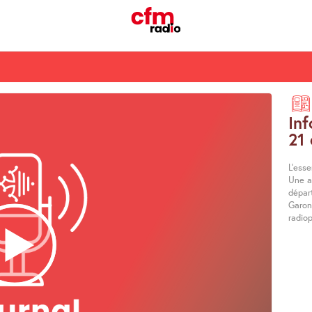
Inf
21
L’esse
Une ac
dépar
Garonn
radiop