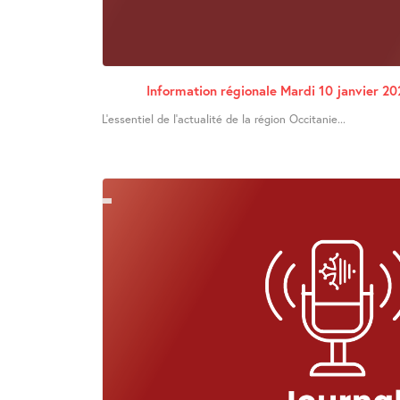
Information régionale Mardi 10 janvier 20
L’essentiel de l’actualité de la région Occitanie...