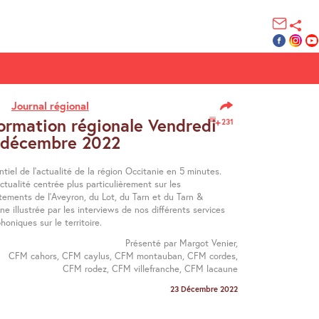
Journal régional
ormation régionale Vendredi
231
 décembre 2022
ntiel de l’actualité de la région Occitanie en 5 minutes.
tualité centrée plus particulièrement sur les
tements de l’Aveyron, du Lot, du Tarn et du Tarn &
e illustrée par les interviews de nos différents services
honiques sur le territoire.
Présenté par Margot Venier,
CFM cahors, CFM caylus, CFM montauban, CFM cordes,
CFM rodez, CFM villefranche, CFM lacaune
23 Décembre 2022