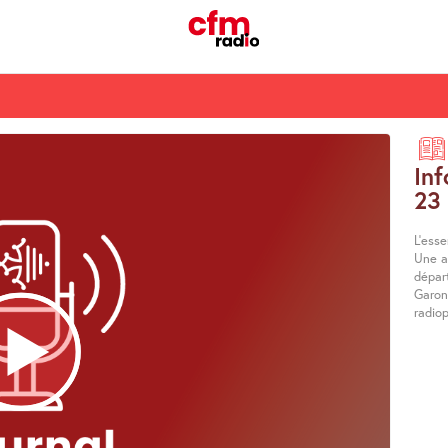
Inf
23
L’esse
Une ac
dépar
Garonn
radiop