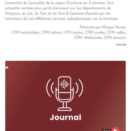
L’essentiel de l’actualité de la région Occitanie en 3 minutes. Une
actualité centrée plus particulièrement sur les départements de
l’Aveyron, du Lot, du Tarn et du Tarn & Garonne illustrée par les
interviews de nos différents services radiophoniques sur le territoire.
Présenté par Margot Venier,
CFM montauban, CFM cahors, CFM caylus, CFM cordes, CFM rodez,
CFM villefranche, CFM lacaune
23 Mai 2022
3 min