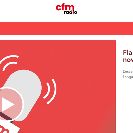
Fl
no
L’ess
Langu