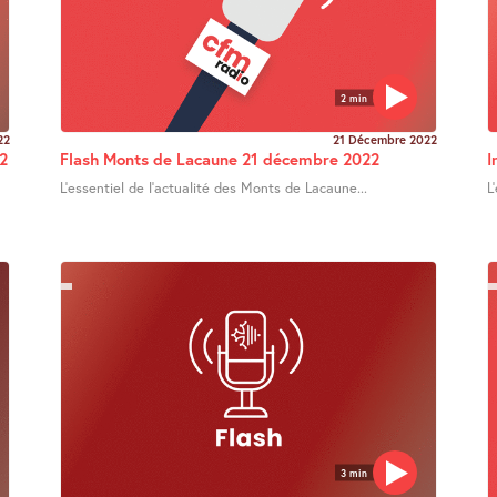
2 min
22
21 Décembre 2022
2
Flash Monts de Lacaune 21 décembre 2022
I
L’essentiel de l’actualité des Monts de Lacaune...
L
3 min