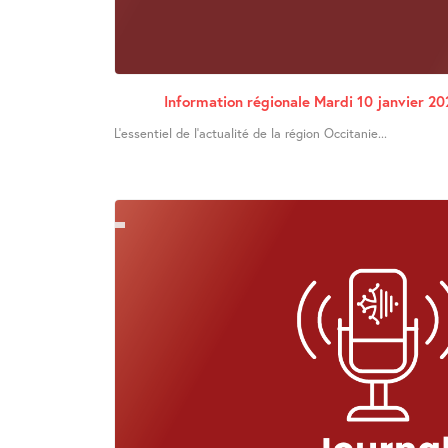
Information régionale Mardi 10 janvier 20
L’essentiel de l’actualité de la région Occitanie...