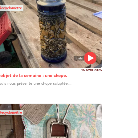
Recyclomètre
1 min
16 Avril 2025
’objet de la semaine : une chope.
ouis nous présente une chope scluptée....
Recyclomètre