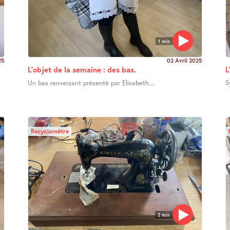
1 min
25
02 Avril 2025
L’objet de la semaine : des bas.
L
Un bas renversant présenté par Elisabeth....
S
Recyclomètre
2 min