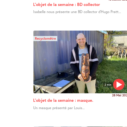
L’objet de la semaine : BD collector
Isabelle nous présente une BD collector d’Hugo Pratt...
Recyclomètre
2 min
28 Mai 20
L’objet de la semaine : masque.
Un masque présenté par Louis...