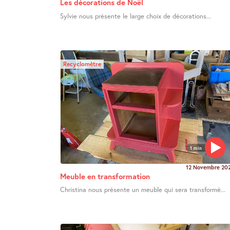
Les décorations de Noël
Sylvie nous présente le large choix de décorations...
Recyclomètre
1 min
12 Novembre 20
Meuble en transformation
Christina nous présente un meuble qui sera transformé...