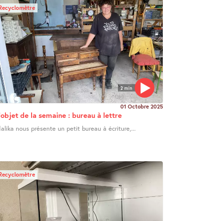
Recyclomètre
2 min
01 Octobre 2025
’objet de la semaine : bureau à lettre
alika nous présente un petit bureau à écriture,...
Recyclomètre