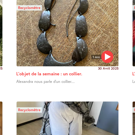
Recyclomètre
1 min
25
30 Avril 2025
L’objet de la semaine : un collier.
L
Alexandra nous parle d’un collier....
L
Recyclomètre