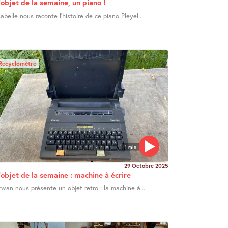
’objet de la semaine, un piano !
sabelle nous raconte l’histoire de ce piano Pleyel...
Recyclomètre
1 min
29 Octobre 2025
’objet de la semaine : machine à écrire
rwan nous présente un objet retro : la machine à...