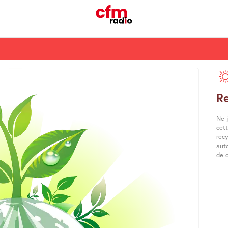
R
Ne j
cett
recy
aut
de 