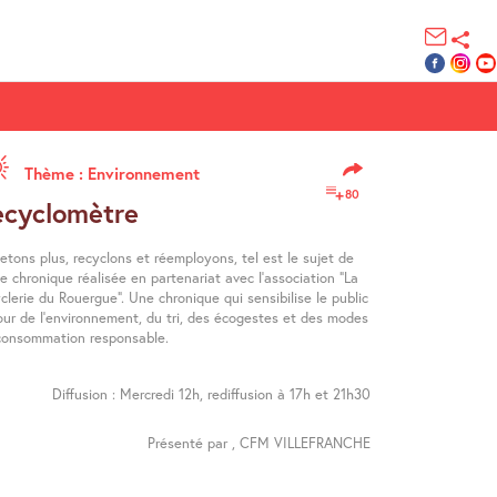
Thème : Environnement
80
ecyclomètre
etons plus, recyclons et réemployons, tel est le sujet de
e chronique réalisée en partenariat avec l’association "La
clerie du Rouergue". Une chronique qui sensibilise le public
our de l’environnement, du tri, des écogestes et des modes
consommation responsable.
Diffusion : Mercredi 12h, rediffusion à 17h et 21h30
Présenté par , CFM VILLEFRANCHE