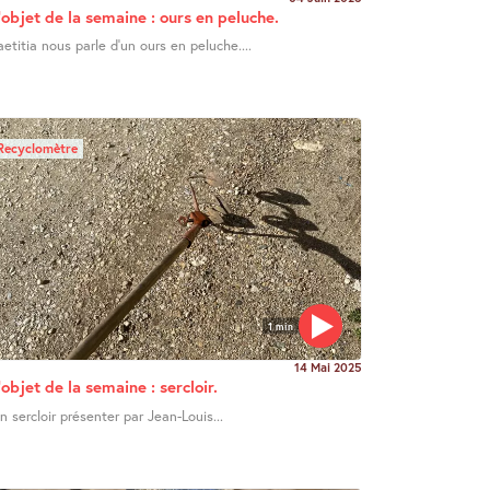
’objet de la semaine : ours en peluche.
aetitia nous parle d’un ours en peluche....
Recyclomètre
1 min
14 Mai 2025
’objet de la semaine : sercloir.
n sercloir présenter par Jean-Louis...