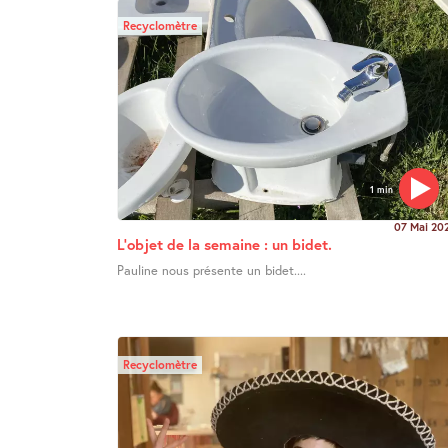
Recyclomètre
1 min
07 Mai 20
L’objet de la semaine : un bidet.
Pauline nous présente un bidet....
Recyclomètre