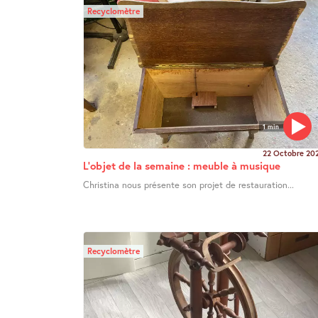
Recyclomètre
1 min
22 Octobre 20
L’objet de la semaine : meuble à musique
Christina nous présente son projet de restauration...
Recyclomètre