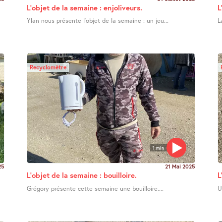
L’objet de la semaine : enjoliveurs.
L
Ylan nous présente l’objet de la semaine : un jeu...
L
Recyclomètre
1 min
25
21 Mai 2025
L’objet de la semaine : bouilloire.
L
Grégory présente cette semaine une bouilloire....
U