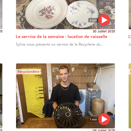
2 min
25
30 Juillet 2025
Le service de la semaine : location de vaisselle
L
Sylvie nous présente un service de la Recyclerie du...
J
Recyclomètre
1 min
25
09 Juillet 2025