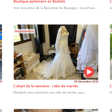
Boutique éphémère en Bastide
L
Une innovation de la Recyclerie du Rouergue : l’ouverture...
I
Recyclomètre
2 min
25
05 Novembre 2025
L’objet de la semaine : robe de mariée
L
Elisabeth nous présente une robe de mariée, pour...
E