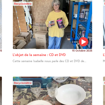
Recyclomètre
2 min
25
15 Octobre 2025
L’objet de la semaine : CD et DVD
L
Cette semaine Isabelle nous parle des CD et DVD de...
M
Recyclomètre