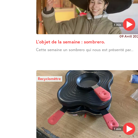
1 min
09 Avril 20
L’objet de la semaine : sombrero.
Cette semaine un sombrero qui nous est présenté par...
Recyclomètre
1 min