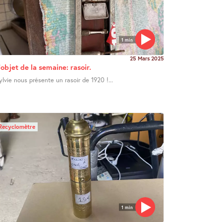
1 min
25 Mars 2025
’objet de la semaine: rasoir.
ylvie nous présente un rasoir de 1920 !...
Recyclomètre
1 min