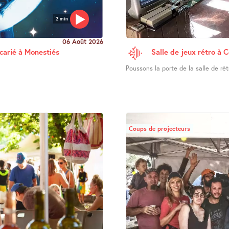
2 min
06 Août 2026
ucarié à Monestiés
Salle de jeux rétro à 
Poussons la porte de la salle de ré
Coups de projecteurs