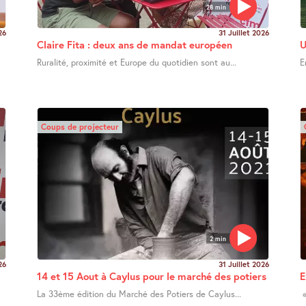
28 min
26
31 Juillet 2026
Claire Fita : deux ans de mandat européen
U
Ruralité, proximité et Europe du quotidien sont au...
E
Coups de projecteur
2 min
26
31 Juillet 2026
14 et 15 Aout à Caylus pour le marché des potiers
E
La 33ème édition du Marché des Potiers de Caylus...
«