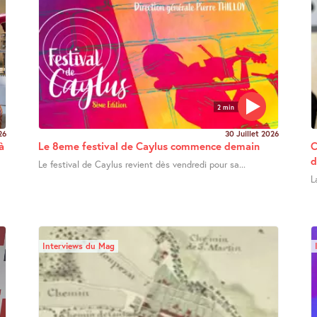
2 min
26
30 Juillet 2026
à
Le 8eme festival de Caylus commence demain
C
d
Le festival de Caylus revient dès vendredi pour sa...
L
Interviews du Mag