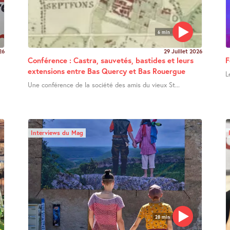
6 min
26
29 Juillet 2026
Conférence : Castra, sauvetés, bastides et leurs
F
extensions entre Bas Quercy et Bas Rouergue
L
Une conférence de la société des amis du vieux St...
Interviews du Mag
28 min