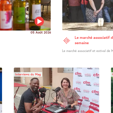
11 min
05 Août 2026
Le marché associatif d
semaine
Le marché associatif et estival de M
Interviews du Mag