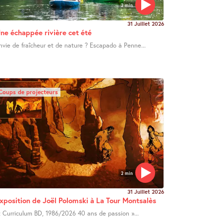
2 min
31 Juillet 2026
ne échappée rivière cet été
nvie de fraîcheur et de nature ? Escapado à Penne...
Coups de projecteurs
2 min
31 Juillet 2026
xposition de Joël Polomski à La Tour Montsalès
 Curriculum BD, 1986/2026 40 ans de passion »...