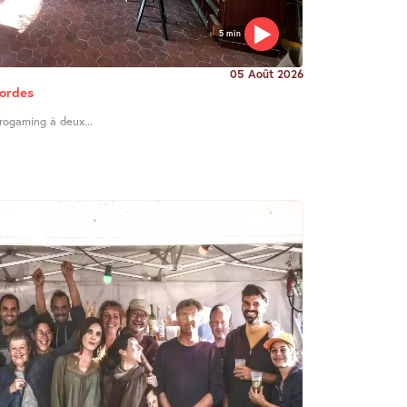
5 min
05 Août 2026
Cordes
trogaming à deux...