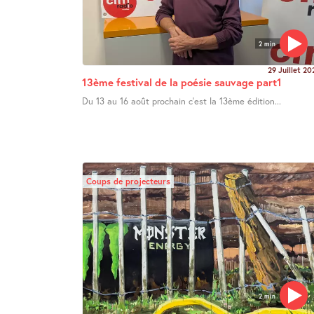
2 min
29 Juillet 20
13ème festival de la poésie sauvage part1
Du 13 au 16 août prochain c’est la 13ème édition...
Coups de projecteurs
2 min