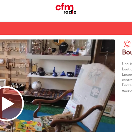
Bo
Une in
bouti
Encor
centre
L’occ
except