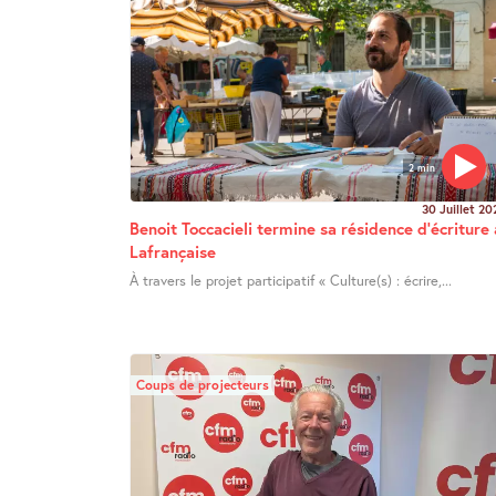
2 min
30 Juillet 20
Benoit Toccacieli termine sa résidence d’écriture 
Lafrançaise
À travers le projet participatif « Culture(s) : écrire,...
Coups de projecteurs