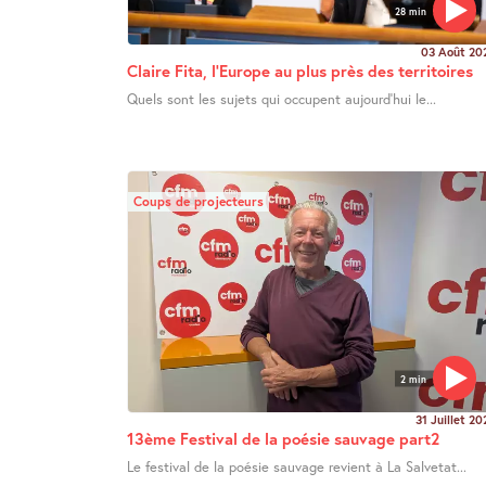
28 min
03 Août 20
Claire Fita, l’Europe au plus près des territoires
Quels sont les sujets qui occupent aujourd’hui le...
Coups de projecteurs
2 min
31 Juillet 20
13ème Festival de la poésie sauvage part2
Le festival de la poésie sauvage revient à La Salvetat...