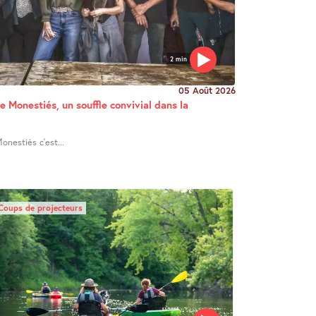
2 min
05 Août 2026
e Monestiés, un souffle convivial dans la
onestiés c’est...
Coups de projecteurs