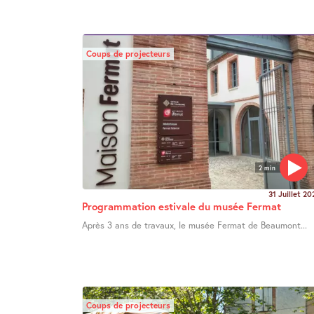
Coups de projecteurs
2 min
31 Juillet 20
Programmation estivale du musée Fermat
Après 3 ans de travaux, le musée Fermat de Beaumont...
Coups de projecteurs