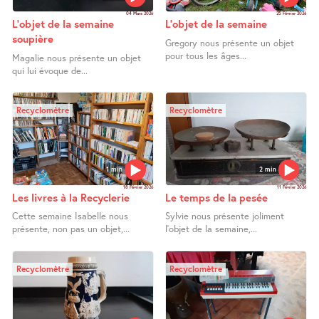
04 Mars 2026
25 Février 2026
L’objet de la semaine
L’objet de la semaine
soupière
Gregory nous présente un objet
pour tous les âges...
Magalie nous présente un objet
qui lui évoque de...
Recyclomètre
Recyclomètre
1 min
2 min
18 Février 2026
11 Février 2026
Les livres à la Recyclerie
Le temps de la pesée
Cette semaine Isabelle nous
Sylvie nous présente joliment
présente, non pas un objet,...
l’objet de la semaine,...
Recyclomètre
Recyclomètre