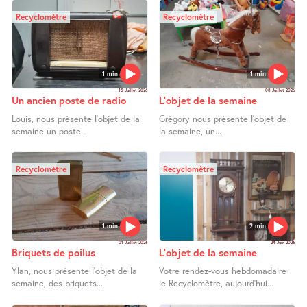
Recyclomètre
Recyclomètre
1 min
1 min
15 Juillet 2026
08 Juillet 2026
Un ancien poste de radio
L’objet de la semaine
Louis, nous présente l’objet de la
Grégory nous présente l’objet de
semaine un poste...
la semaine, un...
Recyclomètre
Recyclomètre
1 min
2 min
01 Juillet 2026
24 Juin 2026
Briquets de poilus
L’objet de la semaine
Ylan, nous présente l’objet de la
Votre rendez-vous hebdomadaire
semaine, des briquets...
le Recyclomètre, aujourd’hui...