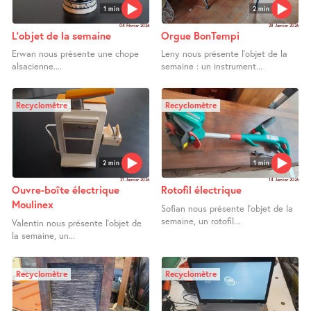
1 min
2 min
04 Février 2026
28 Janvier 2026
L’objet de la semaine
Orgue BonTempi
Erwan nous présente une chope
Leny nous présente l’objet de la
alsacienne....
semaine : un instrument...
Recyclomètre
Recyclomètre
2 min
1 min
21 Janvier 2026
14 Janvier 2026
Ouvre-boîte électrique
Rotofil électrique
Moulinex
Sofian nous présente l’objet de la
semaine, un rotofil...
Valentin nous présente l’objet de
la semaine, un...
Recyclomètre
Recyclomètre