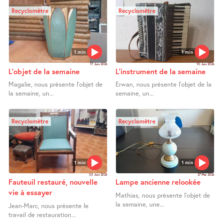
Recyclomètre
Recyclomètre
1 min
1 min
17 Juin 2026
10 Juin 2026
L’objet de la semaine
L’instrument de la semaine
Magalie, nous présente l’objet de
Erwan, nous présente l’objet de la
la semaine, un...
semaine, un...
Recyclomètre
Recyclomètre
1 min
1 min
03 Juin 2026
27 Mai 2026
Fauteuil restauré, nouvelle
Lampe ancienne relookée
vie à essayer
Mathias, nous présente l’objet de
la semaine, une...
Jean-Marc, nous présente le
travail de restauration...