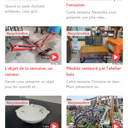
l’occasion
Quand on parle d’achats
solidaires, c’est qu’il...
Cette semaine Alexandra nous
présente une jolie robe,...
Recyclomètre
Recyclomètre
1 min
2 min
24 Mars 2026
18 Mars 2026
L’objet de la semaine, un
Meuble restauré par l’atelier
rameur
bois
Gando nous présente un objet
Cette semaine Christina et Jean-
pour les sportifs et...
Marc présentent un...
Recyclomètre
Recyclomètre
1 min
1 min