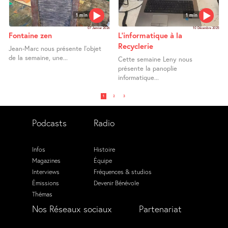
1 min
1 min
07 Janvier 2026
10 Décembre 2025
Fontaine zen
L’informatique à la
Recyclerie
Jean-Marc nous présente l’objet
de la semaine, une...
Cette semaine Leny nous
présente la panoplie
informatique...
1
2
3
Podcasts
Radio
Infos
Histoire
Magazines
Équipe
Interviews
Fréquences & studios
Émissions
Devenir Bénévole
Thémas
Nos Réseaux sociaux
Partenariat