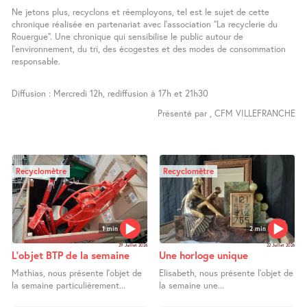
Ne jetons plus, recyclons et réemployons, tel est le sujet de cette
chronique réalisée en partenariat avec l’association "La recyclerie du
Rouergue". Une chronique qui sensibilise le public autour de
l’environnement, du tri, des écogestes et des modes de consommation
responsable.
Diffusion : Mercredi 12h, rediffusion à 17h et 21h30
Présenté par , CFM VILLEFRANCHE
Recyclomètre
Recyclomètre
1 min
2 min
29 Juillet 2026
22 Juillet 2026
L’objet BTP de la semaine
Une horloge unique
Mathias, nous présente l’objet de
Elisabeth, nous présente l’objet de
la semaine particulièrement...
la semaine une...