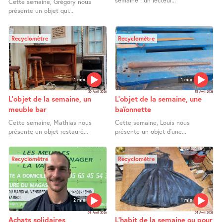
semaine : un lecteur...
Cette semaine, Grégory nous
présente un objet qui...
Recyclomètre
Recyclomètre
1 min
1 min
20 Avril 2026
15 Avril 2026
L’objet de la semaine, un
L’objet de la semaine, une
meuble bar
baïonnette
Cette semaine, Mathias nous
Cette semaine, Louis nous
présente un objet restauré...
présente un objet d’une...
Recyclomètre
Recyclomètre
2 min
1 min
08 Avril 2026
01 Avril 2026
Achats solidaires
L’habit de la semaine ou pour