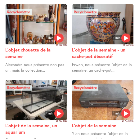
Recyclomètre
Recyclomètre
1 min
1 min
20 Mai 2026
13 Mai 2026
L’objet chouette de la
L’objet de la semaine - un
semaine
cache-pot décoratif
Alexandra nous présente non pas
Erwan, nous présente l’objet de la
un, mais la collection...
semaine, un cache-pot...
Recyclomètre
Recyclomètre
1 min
1 min
06 Mai 2026
29 Avril 2026
L’objet de la semaine, un
L’objet de la semaine
aquarium
Ylan nous présente l’objet de la