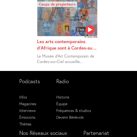
Coups de projecteurs
2 min
29 Juillet 2026
Les arts contemporains
d’Afrique sont à Cordes-sur-
Ciel
Le Musée d’Art Contemporain de
Cordes-sur-Ciel accueille...
Podcasts
Radio
Infos
Histoire
Magazines
Équipe
Interviews
Fréquences & studios
Émissions
Devenir Bénévole
Thémas
Nos Réseaux sociaux
Partenariat