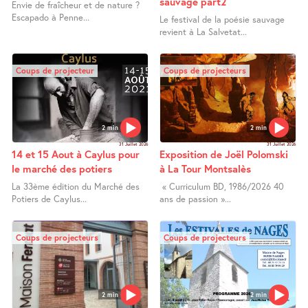
sauvage part2
Envie de fraîcheur et de nature ?
Escapado à Penne...
Le festival de la poésie sauvage
revient à La Salvetat...
Coups de projecteur
Coups de projecteurs
2 min
2 min
31 Juillet 2026
31 Juillet 2026
14 et 15 Aout à Caylus pour
Exposition de Joël Polomski
le marché des potiers
à La Tour Montsalès
La 33ème édition du Marché des
« Curriculum BD, 1986/2026 40
Potiers de Caylus...
ans de passion »...
Coups de projecteurs
Coups de projecteurs
2 min
2 min