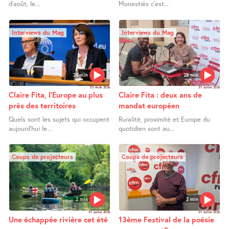
d’août, le...
Monestiés c’est...
Interviews du Mag
Interviews du Mag
28 min
28 min
03 Août 2026
31 Juillet 2026
Claire Fita, l’Europe au plus
Claire Fita : deux ans de
près des territoires
mandat européen
Quels sont les sujets qui occupent
Ruralité, proximité et Europe du
aujourd’hui le...
quotidien sont au...
Coups de projecteurs
Coups de projecteurs
2 min
2 min
31 Juillet 2026
31 Juillet 2026
Une échappée rivière cet été
13ème Festival de la poésie