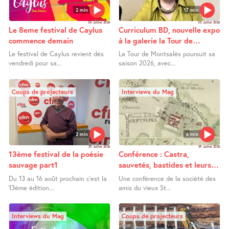
2 min
17 min
30 Juillet 2026
30 Juillet 2026
Le 8eme festival de Caylus
Curriculum BD, nouvelle expo
commence demain
à la galerie la Tour de
Montsalès
Le festival de Caylus revient dès
La Tour de Montsalès poursuit sa
vendredi pour sa...
saison 2026, avec...
Coups de projecteurs
Interviews du Mag
2 min
6 min
29 Juillet 2026
29 Juillet 2026
13ème festival de la poésie
Conférence : Castra,
sauvage part1
sauvetés, bastides et leurs
extensions entre Bas Quercy
Du 13 au 16 août prochain c’est la
Une conférence de la société des
et Bas Rouergue
13ème édition...
amis du vieux St...
Interviews du Mag
Coups de projecteurs