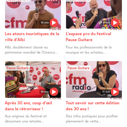
10 min
8 min
10 Juillet 2026
10 Juillet 2026
Les atours touristiques de la
L’espace pro du festival
ville d’Albi
Pause Guitare
Albi, doublement classé au
Pour les professionnels de la
patrimoine mondial de l’Unesco...
musique et les artistes,...
Pause Guitare
Pause Guitare
10 min
11 min
10 Juillet 2026
10 Juillet 2026
Après 30 ans, coup d’œil
Tout savoir sur cette édition
dans le rétroviseur !
des 30 ans !
Aux origines du festival et
Des infos pratiques pour profiter
désormais une retraite...
pleinement de cette...