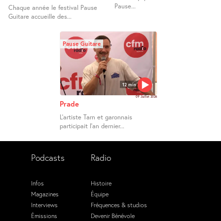
Pause...
Chaque année le festival Pause
Guitare accueille des...
Pause Guitare
12 min
09 Juillet 2026
Prade
L’artiste Tarn et garonnais
participait l’an dernier...
Podcasts
Radio
Infos
Histoire
Magazines
Équipe
Interviews
Fréquences & studios
Émissions
Devenir Bénévole