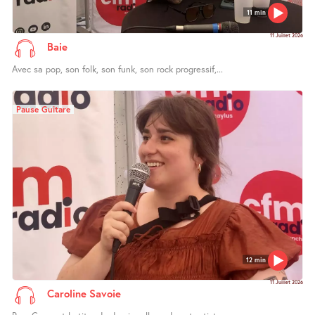
11 min
11 Juillet 2026
Baie
Avec sa pop, son folk, son funk, son rock progressif,...
Pause Guitare
12 min
11 Juillet 2026
Caroline Savoie