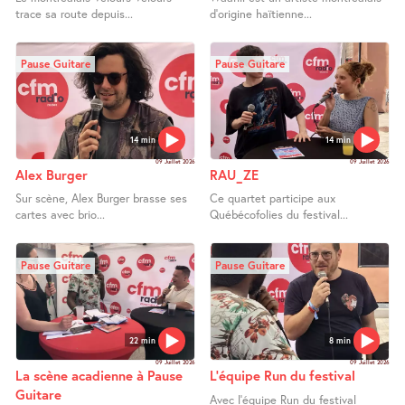
trace sa route depuis...
d’origine haïtienne...
Pause Guitare
Pause Guitare
14 min
14 min
09 Juillet 2026
09 Juillet 2026
Alex Burger
RAU_ZE
Sur scène, Alex Burger brasse ses
Ce quartet participe aux
cartes avec brio...
Québécofolies du festival...
Pause Guitare
Pause Guitare
22 min
8 min
09 Juillet 2026
09 Juillet 2026
La scène acadienne à Pause
L’équipe Run du festival
Guitare
Avec l’équipe Run du festival