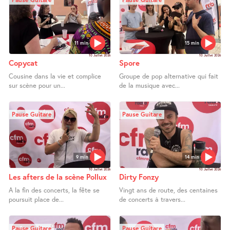
11 min
15 min
10 Juillet 2026
10 Juillet 2026
Copycat
Spore
Cousine dans la vie et complice
Groupe de pop alternative qui fait
sur scène pour un...
de la musique avec...
Pause Guitare
Pause Guitare
9 min
14 min
10 Juillet 2026
10 Juillet 2026
Les afters de la scène Pollux
Dirty Fonzy
A la fin des concerts, la fête se
Vingt ans de route, des centaines
poursuit place de...
de concerts à travers...
Pause Guitare
Pause Guitare