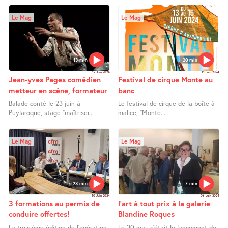
Le Mag
Le Mag
13 min
20 min
12 Juin 2024
11 Juin 2024
Jean-yves Pages comédien
Festival de cirque Monte au
metteur en scène, formateur
banc
Balade conté le 23 juin à
Le festival de cirque de la boîte à
Puylaroque, stage "maîtriser...
malice, "Monte...
Le Mag
Le Mag
23 min
7 min
10 Juin 2024
06 Juin 2024
3 formations au permis de
l’art à tout prix à la galerie
conduire offertes!
Blandine Roques
La troisième édition de l’opération
Le 30 mai, c’était le lancement de