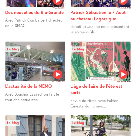
23 min
22 min
10 Juillet 2024
09 Juillet 2024
Des nouvelles du Rio-Grande
Patrick Sébastien le 7 Août
au chateau Lagarrigue
Avec Patrick Combalbert directeur
de la SMAC...
Benoît et Jeanne nous présentent
la soirée qu’ils...
Le Mag
Le Mag
23 min
22 min
08 Juillet 2024
05 Juillet 2024
L’actualité de la MEMO
L’âge de faire de l’été est
sorti
Avec Bouchra Essaadi on fait le
tour des actualités...
Revue de titres avec Fabien
Ginesty du numéro...
Le Mag
Le Mag