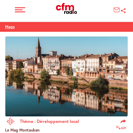
Mags
Thème : Développement local
631
Le Mag Montauban