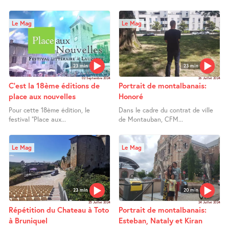
Le Mag
Le Mag
23 min
23 min
02 Septembre 2024
26 Juillet 2024
C’est la 18ème éditions de
Portrait de montalbanais:
place aux nouvelles
Honoré
Pour cette 18ème édition, le
Dans le cadre du contrat de ville
festival "Place aux...
de Montauban, CFM...
Le Mag
Le Mag
23 min
20 min
25 Juillet 2024
24 Juillet 2024
Répétition du Chateau à Toto
Portrait de montalbanais:
à Bruniquel
Esteban, Nataly et Kiran