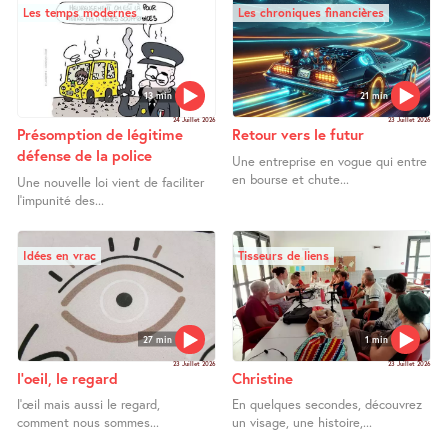
Les temps modernes
Les chroniques financières
13 min
21 min
24 Juillet 2026
23 Juillet 2026
Présomption de légitime
Retour vers le futur
défense de la police
Une entreprise en vogue qui entre
en bourse et chute...
Une nouvelle loi vient de faciliter
l’impunité des...
Idées en vrac
Tisseurs de liens
27 min
1 min
23 Juillet 2026
23 Juillet 2026
l’oeil, le regard
Christine
l’œil mais aussi le regard,
En quelques secondes, découvrez
comment nous sommes...
un visage, une histoire,...