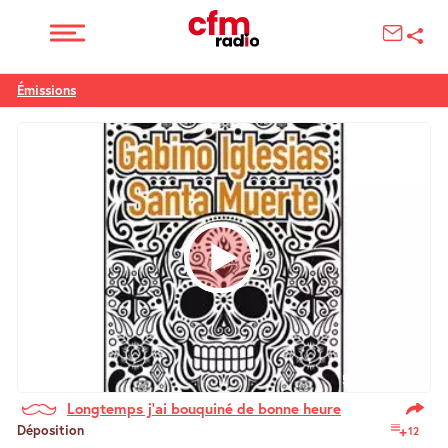
Émissions
52 min 46 sec
Longtemps j’ai bouquiné de bonne heure
Déposition
12