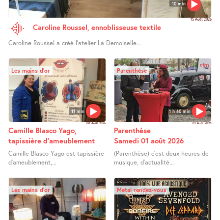
10 min
15 Août 2026
Caroline Roussel, ennoblisseuse textile
Caroline Roussel a créé l’atelier La Demoiselle...
Les mains d’or
Parenthèse
11 min
1 h 60 min
08 Août 2026
01 Août 2026
Camille Blasco Yago,
Parenthèse
tapissière d’ameublement
Samedi 01 août 2026
Camille Blasco Yago est tapissière
(Parenthèse) c’est deux heures de
d’ameublement,...
musique, d’actualité...
Les mains d’or
Metal rendez-vous