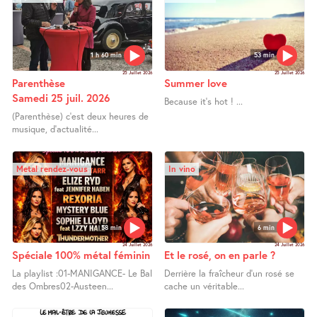
1 h 60 min
53 min
25 Juillet 2026
25 Juillet 2026
Parenthèse
Summer love
Samedi 25 juil. 2026
Because it’s hot ! ...
(Parenthèse) c’est deux heures de
musique, d’actualité...
Metal rendez-vous
In vino
58 min
6 min
24 Juillet 2026
24 Juillet 2026
Spéciale 100% métal féminin
Et le rosé, on en parle ?
La playlist :01-MANIGANCE- Le Bal
Derrière la fraîcheur d’un rosé se
des Ombres02-Austeen...
cache un véritable...