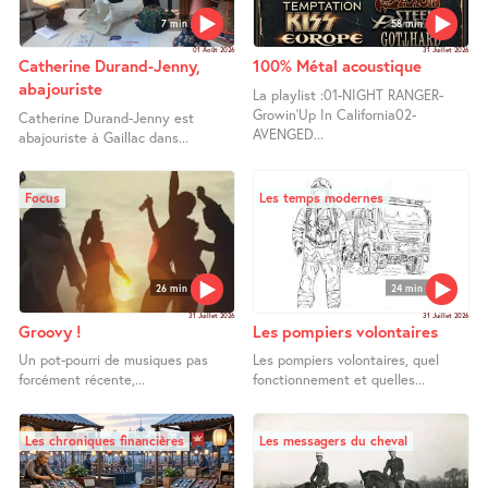
7 min
58 min
01 Août 2026
31 Juillet 2026
Catherine Durand-Jenny,
100% Métal acoustique
abajouriste
La playlist :01-NIGHT RANGER-
Growin’Up In California02-
Catherine Durand-Jenny est
AVENGED...
abajouriste à Gaillac dans...
Focus
Les temps modernes
26 min
24 min
31 Juillet 2026
31 Juillet 2026
Groovy !
Les pompiers volontaires
Un pot-pourri de musiques pas
Les pompiers volontaires, quel
forcément récente,...
fonctionnement et quelles...
Les chroniques financières
Les messagers du cheval