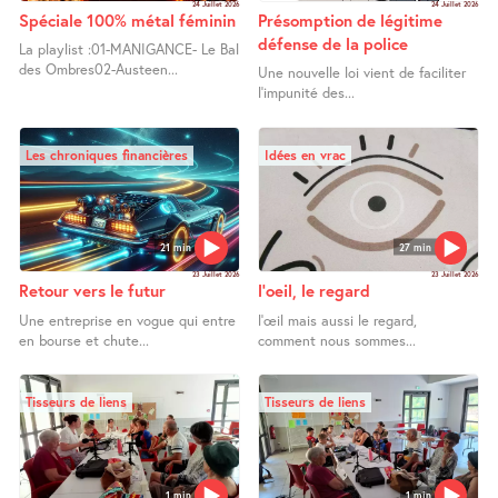
24 Juillet 2026
24 Juillet 2026
Spéciale 100% métal féminin
Présomption de légitime
défense de la police
La playlist :01-MANIGANCE- Le Bal
des Ombres02-Austeen...
Une nouvelle loi vient de faciliter
l’impunité des...
Les chroniques financières
Idées en vrac
21 min
27 min
23 Juillet 2026
23 Juillet 2026
Retour vers le futur
l’oeil, le regard
Une entreprise en vogue qui entre
l’œil mais aussi le regard,
en bourse et chute...
comment nous sommes...
Tisseurs de liens
Tisseurs de liens
1 min
1 min