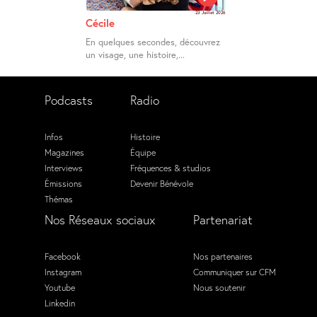
23 Juillet 2026
Cécile
En quelques secondes, découvrez
un visage, une histoire,...
Podcasts
Radio
Infos
Histoire
Magazines
Équipe
Interviews
Fréquences & studios
Émissions
Devenir Bénévole
Thémas
Nos Réseaux sociaux
Partenariat
Facebook
Nos partenaires
Instagram
Communiquer sur CFM
Youtube
Nous soutenir
Linkedin