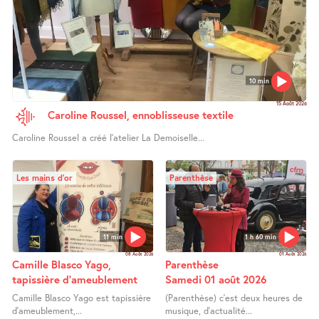
10 min
15 Août 2026
Caroline Roussel, ennoblisseuse textile
Caroline Roussel a créé l’atelier La Demoiselle...
Les mains d’or
Parenthèse
11 min
1 h 60 min
08 Août 2026
01 Août 2026
Camille Blasco Yago,
Parenthèse
tapissière d’ameublement
Samedi 01 août 2026
Camille Blasco Yago est tapissière
(Parenthèse) c’est deux heures de
d’ameublement,...
musique, d’actualité...