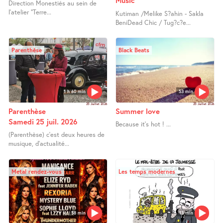
Music
Direction Monestiés au sein de
l’atelier "Terre...
Kutiman /Melike S?ahin - Sakla
BeniDead Chic / Tug?c?e...
Parenthèse
Black Beats
1 h 60 min
53 min
25 Juillet 2026
25 Juillet 2026
Parenthèse
Summer love
Samedi 25 juil. 2026
Because it’s hot ! ...
(Parenthèse) c’est deux heures de
musique, d’actualité...
Metal rendez-vous
Les temps modernes
58 min
13 min