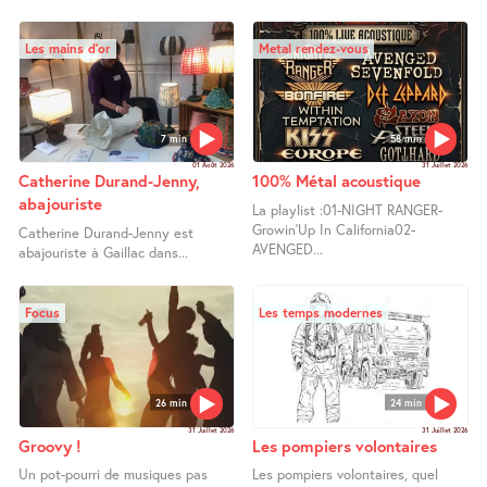
Les mains d’or
Metal rendez-vous
7 min
58 min
01 Août 2026
31 Juillet 2026
Catherine Durand-Jenny,
100% Métal acoustique
abajouriste
La playlist :01-NIGHT RANGER-
Growin’Up In California02-
Catherine Durand-Jenny est
AVENGED...
abajouriste à Gaillac dans...
Focus
Les temps modernes
26 min
24 min
31 Juillet 2026
31 Juillet 2026
Groovy !
Les pompiers volontaires
Un pot-pourri de musiques pas
Les pompiers volontaires, quel