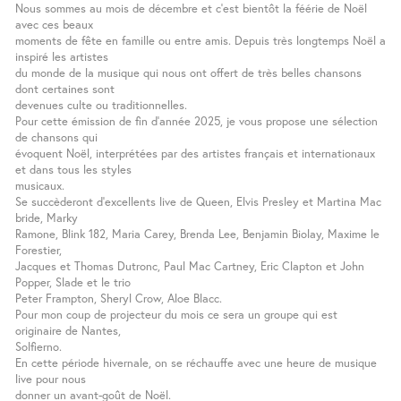
Nous sommes au mois de décembre et c’est bientôt la féérie de Noël
avec ces beaux
moments de fête en famille ou entre amis. Depuis très longtemps Noël a
inspiré les artistes
du monde de la musique qui nous ont offert de très belles chansons
dont certaines sont
devenues culte ou traditionnelles.
Pour cette émission de fin d’année 2025, je vous propose une sélection
de chansons qui
évoquent Noël, interprétées par des artistes français et internationaux
et dans tous les styles
musicaux.
Se succèderont d’excellents live de Queen, Elvis Presley et Martina Mac
bride, Marky
Ramone, Blink 182, Maria Carey, Brenda Lee, Benjamin Biolay, Maxime le
Forestier,
Jacques et Thomas Dutronc, Paul Mac Cartney, Eric Clapton et John
Popper, Slade et le trio
Peter Frampton, Sheryl Crow, Aloe Blacc.
Pour mon coup de projecteur du mois ce sera un groupe qui est
originaire de Nantes,
Solfierno.
En cette période hivernale, on se réchauffe avec une heure de musique
live pour nous
donner un avant-goût de Noël.