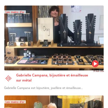
Les mains d’or
13 min
29 Août 2026
Gabrielle Campana, bijoutière et émailleuse
sur métal
Gabrielle Campana est bijoutière, joaillère et émailleuse...
Les mains d’or