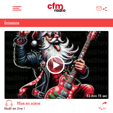
Émissions
53 min 15 sec
Mise en scène
Noël en live !
17