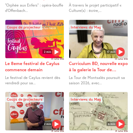
Orphée aux Enfers
Lafrançaise
"Orphée aux Enfers" : opéra-bouffe
À travers le projet participatif «
d’Offenbach...
Culture(s) : écrire,...
Coups de projecteur
Interviews du Mag
2 min
17 min
30 Juillet 2026
30 Juillet 2026
Le 8eme festival de Caylus
Curriculum BD, nouvelle expo
commence demain
à la galerie la Tour de
Montsalès
Le festival de Caylus revient dès
La Tour de Montsalès poursuit sa
vendredi pour sa...
saison 2026, avec...
Coups de projecteurs
Interviews du Mag
2 min
6 min
29 Juillet 2026
29 Juillet 2026