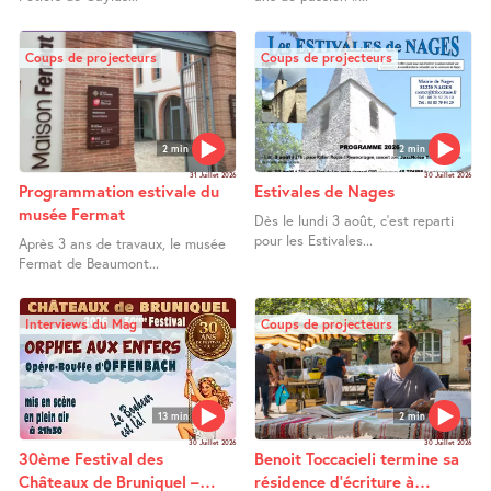
Coups de projecteurs
Coups de projecteurs
2 min
2 min
31 Juillet 2026
30 Juillet 2026
Programmation estivale du
Estivales de Nages
musée Fermat
Dès le lundi 3 août, c’est reparti
pour les Estivales...
Après 3 ans de travaux, le musée
Fermat de Beaumont...
Interviews du Mag
Coups de projecteurs
13 min
2 min
30 Juillet 2026
30 Juillet 2026
30ème Festival des
Benoit Toccacieli termine sa
Châteaux de Bruniquel –
résidence d’écriture à