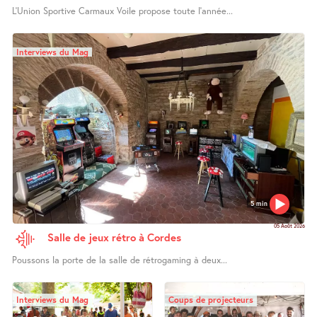
L’Union Sportive Carmaux Voile propose toute l’année...
Interviews du Mag
5 min
05 Août 2026
Salle de jeux rétro à Cordes
Poussons la porte de la salle de rétrogaming à deux...
Interviews du Mag
Coups de projecteurs