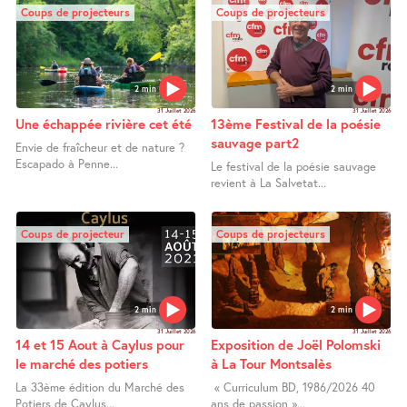
Coups de projecteurs
Coups de projecteurs
2 min
2 min
31 Juillet 2026
31 Juillet 2026
Une échappée rivière cet été
13ème Festival de la poésie
sauvage part2
Envie de fraîcheur et de nature ?
Escapado à Penne...
Le festival de la poésie sauvage
revient à La Salvetat...
Coups de projecteur
Coups de projecteurs
2 min
2 min
31 Juillet 2026
31 Juillet 2026
14 et 15 Aout à Caylus pour
Exposition de Joël Polomski
le marché des potiers
à La Tour Montsalès
La 33ème édition du Marché des
« Curriculum BD, 1986/2026 40
Potiers de Caylus...
ans de passion »...