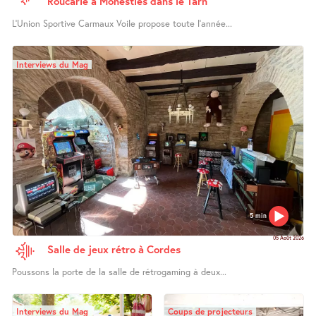
Roucarié à Monestiés dans le Tarn
L’Union Sportive Carmaux Voile propose toute l’année...
Interviews du Mag
5 min
05 Août 2026
Salle de jeux rétro à Cordes
Poussons la porte de la salle de rétrogaming à deux...
Interviews du Mag
Coups de projecteurs