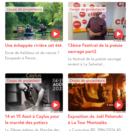
Coups de projecteurs
Coups de projecteurs
2 min
2 min
31 Juillet 2026
31 Juillet 2026
Une échappée rivière cet été
13ème Festival de la poésie
sauvage part2
Envie de fraîcheur et de nature ?
Escapado à Penne...
Le festival de la poésie sauvage
revient à La Salvetat...
Coups de projecteur
Coups de projecteurs
2 min
2 min
31 Juillet 2026
31 Juillet 2026
14 et 15 Aout à Caylus pour
Exposition de Joël Polomski
le marché des potiers
à La Tour Montsalès
La 33ème édition du Marché des
« Curriculum BD, 1986/2026 40