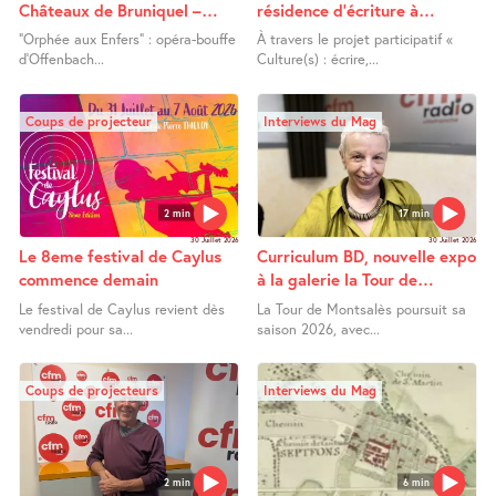
Châteaux de Bruniquel –
résidence d’écriture à
Orphée aux Enfers
Lafrançaise
"Orphée aux Enfers" : opéra-bouffe
À travers le projet participatif «
d’Offenbach...
Culture(s) : écrire,...
Coups de projecteur
Interviews du Mag
2 min
17 min
30 Juillet 2026
30 Juillet 2026
Le 8eme festival de Caylus
Curriculum BD, nouvelle expo
commence demain
à la galerie la Tour de
Montsalès
Le festival de Caylus revient dès
La Tour de Montsalès poursuit sa
vendredi pour sa...
saison 2026, avec...
Coups de projecteurs
Interviews du Mag
2 min
6 min