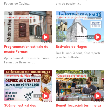
Potiers de Caylus...
ans de passion »...
Coups de projecteurs
Coups de projecteurs
2 min
2 min
31 Juillet 2026
30 Juillet 2026
Programmation estivale du
Estivales de Nages
musée Fermat
Dès le lundi 3 août, c’est reparti
pour les Estivales...
Après 3 ans de travaux, le musée
Fermat de Beaumont...
Interviews du Mag
Coups de projecteurs
13 min
2 min
30 Juillet 2026
30 Juillet 2026
30ème Festival des
Benoit Toccacieli termine sa