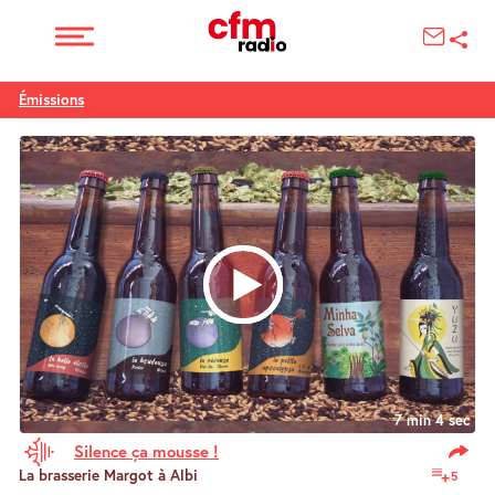
Émissions
7 min 4 sec
Silence ça mousse !
La brasserie Margot à Albi
5