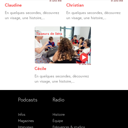
23 Juillet 2026
23 Juillet 2026
Claudine
Christian
En quelques secondes, découvrez
En quelques secondes, découvrez
un visage, une histoire,...
un visage, une histoire,...
Tisseurs de liens
1 min
23 Juillet 2026
Cécile
En quelques secondes, découvrez
un visage, une histoire,...
Podcasts
Radio
Infos
Histoire
Magazines
Équipe
Interviews
Fréquences & studios