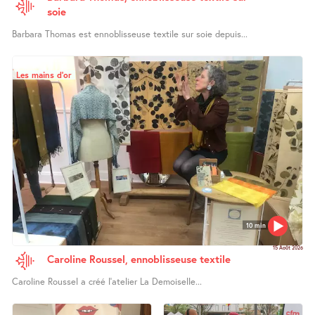
soie
Barbara Thomas est ennoblisseuse textile sur soie depuis...
Les mains d’or
10 min
15 Août 2026
Caroline Roussel, ennoblisseuse textile
Caroline Roussel a créé l’atelier La Demoiselle...