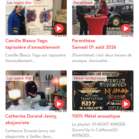
Les mains d’or
Parenthèse
11 min
1 h 60 min
08 Août 2026
01 Août 2026
Camille Blasco Yago,
Parenthèse
tapissière d’ameublement
Samedi 01 août 2026
Camille Blasco Yago est tapissière
(Parenthèse) c’est deux heures de
d’ameublement,...
musique, d’actualité...
Les mains d’or
Metal rendez-vous
7 min
58 min
01 Août 2026
31 Juillet 2026
Catherine Durand-Jenny,
100% Métal acoustique
abajouriste
La playlist :01-NIGHT RANGER-
Growin’Up In California02-
Catherine Durand-Jenny est
AVENGED...
abajouriste à Gaillac dans...