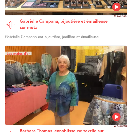
13 min
29 Août 2026
Gabrielle Campana, bijoutière et émailleuse
sur métal
Gabrielle Campana est bijoutière, joaillère et émailleuse...
Les mains d’or
6 min
22 Août 2026
Barbara Thomas, ennoblisseuse textile sur