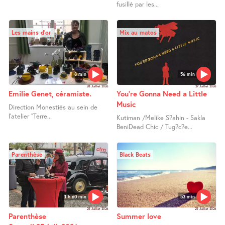
fusillé par les...
Les mains d’or
Mix au matos
8 min
56 min
28 Juillet 2026
27 Juillet 2026
Emilie Genet, céramiste.
You’re Gonna Need a Little
Music
Direction Monestiés au sein de
l’atelier "Terre...
Kutiman /Melike S?ahin - Sakla
BeniDead Chic / Tug?c?e...
Parenthèse
Black Beats
1 h 60 min
53 min
25 Juillet 2026
25 Juillet 2026
Parenthèse
Summer love