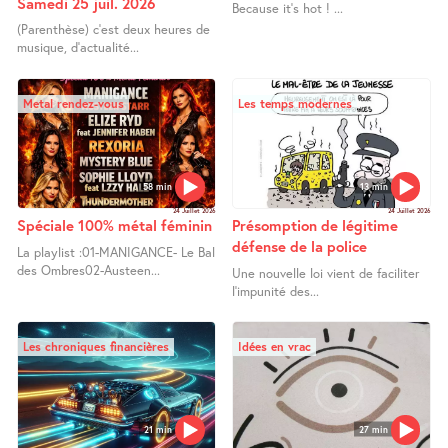
Samedi 25 juil. 2026
Because it’s hot ! ...
(Parenthèse) c’est deux heures de
musique, d’actualité...
Metal rendez-vous
Les temps modernes
58 min
13 min
24 Juillet 2026
24 Juillet 2026
Spéciale 100% métal féminin
Présomption de légitime
défense de la police
La playlist :01-MANIGANCE- Le Bal
des Ombres02-Austeen...
Une nouvelle loi vient de faciliter
l’impunité des...
Les chroniques financières
Idées en vrac
21 min
27 min