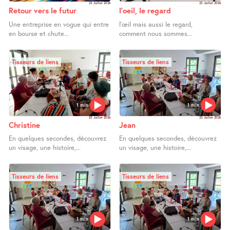
23 Juillet 2026
23 Juillet 2026
Retour vers le futur
l’oeil, le regard
Une entreprise en vogue qui entre
l’œil mais aussi le regard,
en bourse et chute...
comment nous sommes...
Tisseurs de liens
Tisseurs de liens
1 min
1 min
23 Juillet 2026
23 Juillet 2026
Christine
Jean
En quelques secondes, découvrez
En quelques secondes, découvrez
un visage, une histoire,...
un visage, une histoire,...
Tisseurs de liens
Tisseurs de liens
1 min
1 min