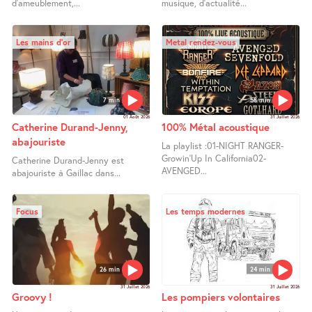
d’ameublement,...
musique, d’actualité...
Les mains d’or
Metal rendez-vous
7 min
58 min
01 Août 2026
31 Juillet 2026
Catherine Durand-Jenny,
100% Métal acoustique
abajouriste
La playlist :01-NIGHT RANGER-
Growin’Up In California02-
Catherine Durand-Jenny est
AVENGED...
abajouriste à Gaillac dans...
Focus
Les temps modernes
26 min
24 min
31 Juillet 2026
31 Juillet 2026
Groovy !
Les pompiers volontaires