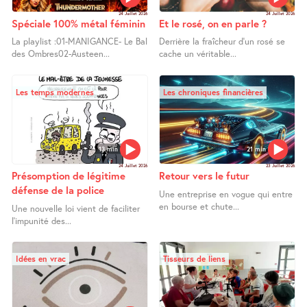
24 Juillet 2026
24 Juillet 2026
Spéciale 100% métal féminin
Et le rosé, on en parle ?
La playlist :01-MANIGANCE- Le Bal
Derrière la fraîcheur d’un rosé se
des Ombres02-Austeen...
cache un véritable...
Les temps modernes
Les chroniques financières
13 min
21 min
24 Juillet 2026
23 Juillet 2026
Présomption de légitime
Retour vers le futur
défense de la police
Une entreprise en vogue qui entre
en bourse et chute...
Une nouvelle loi vient de faciliter
l’impunité des...
Idées en vrac
Tisseurs de liens