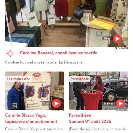
10 min
15 Août 2026
Caroline Roussel, ennoblisseuse textile
Caroline Roussel a créé l’atelier La Demoiselle...
Les mains d’or
Parenthèse
11 min
1 h 60 min
08 Août 2026
01 Août 2026
Camille Blasco Yago,
Parenthèse
tapissière d’ameublement
Samedi 01 août 2026
Camille Blasco Yago est tapissière
(Parenthèse) c’est deux heures de