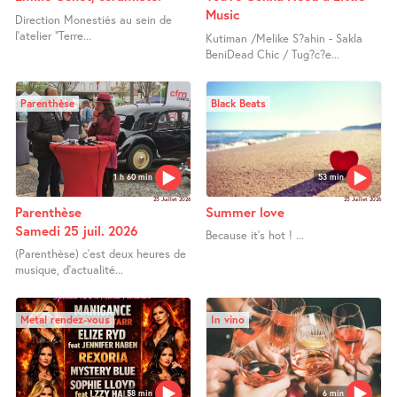
Music
Direction Monestiés au sein de
l’atelier "Terre...
Kutiman /Melike S?ahin - Sakla
BeniDead Chic / Tug?c?e...
Parenthèse
Black Beats
1 h 60 min
53 min
25 Juillet 2026
25 Juillet 2026
Parenthèse
Summer love
Samedi 25 juil. 2026
Because it’s hot ! ...
(Parenthèse) c’est deux heures de
musique, d’actualité...
Metal rendez-vous
In vino
58 min
6 min