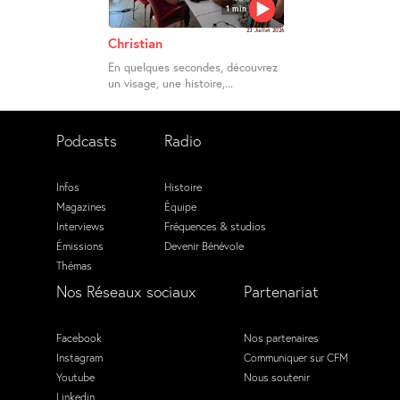
1 min
23 Juillet 2026
Christian
En quelques secondes, découvrez
un visage, une histoire,...
Podcasts
Radio
Infos
Histoire
Magazines
Équipe
Interviews
Fréquences & studios
Émissions
Devenir Bénévole
Thémas
Nos Réseaux sociaux
Partenariat
Facebook
Nos partenaires
Instagram
Communiquer sur CFM
Youtube
Nous soutenir
Linkedin