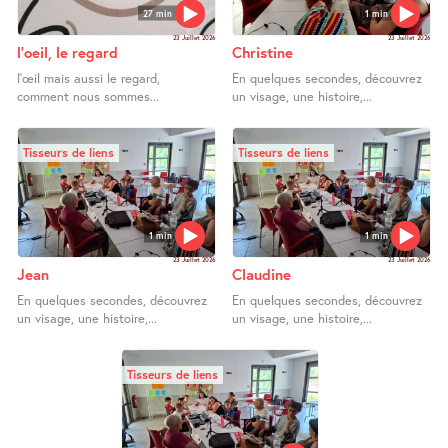
27 min
1 min
23 Juillet 2026
23 Juillet 2026
l’oeil, le regard
Christine
l’œil mais aussi le regard,
En quelques secondes, découvrez
comment nous sommes...
un visage, une histoire,...
Tisseurs de liens
Tisseurs de liens
1 min
1 min
23 Juillet 2026
23 Juillet 2026
Jean
Claudine
En quelques secondes, découvrez
En quelques secondes, découvrez
un visage, une histoire,...
un visage, une histoire,...
Tisseurs de liens