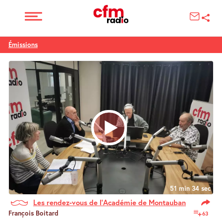
Émissions
51 min 34 sec
Les rendez-vous de l’Académie de Montauban
François Boitard
63