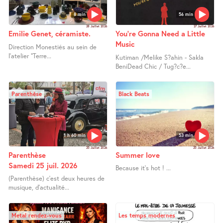
8 min
56 min
28 Juillet 2026
27 Juillet 2026
Emilie Genet, céramiste.
You’re Gonna Need a Little
Music
Direction Monestiés au sein de
l’atelier "Terre...
Kutiman /Melike S?ahin - Sakla
BeniDead Chic / Tug?c?e...
Parenthèse
Black Beats
1 h 60 min
53 min
25 Juillet 2026
25 Juillet 2026
Parenthèse
Summer love
Samedi 25 juil. 2026
Because it’s hot ! ...
(Parenthèse) c’est deux heures de
musique, d’actualité...
Metal rendez-vous
Les temps modernes