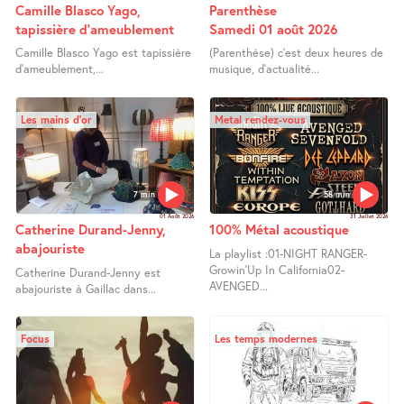
Camille Blasco Yago,
Parenthèse
tapissière d’ameublement
Samedi 01 août 2026
Camille Blasco Yago est tapissière
(Parenthèse) c’est deux heures de
d’ameublement,...
musique, d’actualité...
Les mains d’or
Metal rendez-vous
7 min
58 min
01 Août 2026
31 Juillet 2026
Catherine Durand-Jenny,
100% Métal acoustique
abajouriste
La playlist :01-NIGHT RANGER-
Growin’Up In California02-
Catherine Durand-Jenny est
AVENGED...
abajouriste à Gaillac dans...
Focus
Les temps modernes