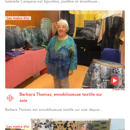
Gabrielle Campana est bijoutière, joaillère et émailleuse...
Les mains d’or
6 min
22 Août 2026
Barbara Thomas, ennoblisseuse textile sur
soie
Barbara Thomas est ennoblisseuse textile sur soie depuis...
Les mains d’or