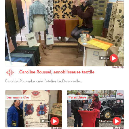
10 min
15 Août 2026
Caroline Roussel, ennoblisseuse textile
Caroline Roussel a créé l’atelier La Demoiselle...
Les mains d’or
Parenthèse
11 min
1 h 60 min
08 Août 2026
01 Août 2026