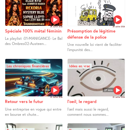
58 min
13 min
24 Juillet 2026
24 Juillet 2026
Spéciale 100% métal féminin
Présomption de légitime
défense de la police
La playlist :01-MANIGANCE- Le Bal
des Ombres02-Austeen...
Une nouvelle loi vient de faciliter
l’impunité des...
Les chroniques financières
Idées en vrac
21 min
27 min
23 Juillet 2026
23 Juillet 2026
Retour vers le futur
l’oeil, le regard
Une entreprise en vogue qui entre
l’œil mais aussi le regard,
en bourse et chute...
comment nous sommes...