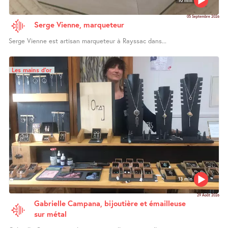
05 Septembre 2026
Serge Vienne, marqueteur
Serge Vienne est artisan marqueteur à Rayssac dans...
Les mains d’or
13 min
29 Août 2026
Gabrielle Campana, bijoutière et émailleuse
sur métal