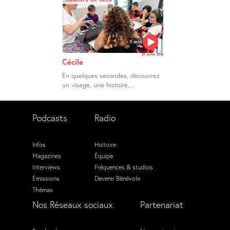
1 min
23 Juillet 2026
Cécile
En quelques secondes, découvrez
un visage, une histoire,...
Podcasts
Radio
Infos
Histoire
Magazines
Équipe
Interviews
Fréquences & studios
Émissions
Devenir Bénévole
Thémas
Nos Réseaux sociaux
Partenariat