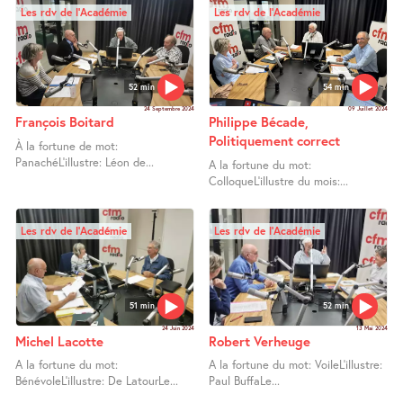
Les rdv de l’Académie
Les rdv de l’Académie
52 min
54 min
24 Septembre 2024
09 Juillet 2024
François Boitard
Philippe Bécade,
Politiquement correct
À la fortune de mot:
PanachéL’illustre: Léon de...
A la fortune du mot:
ColloqueL’illustre du mois:...
Les rdv de l’Académie
Les rdv de l’Académie
51 min
52 min
24 Juin 2024
13 Mai 2024
Michel Lacotte
Robert Verheuge
A la fortune du mot:
A la fortune du mot: VoileL’illustre:
BénévoleL’illustre: De LatourLe...
Paul BuffaLe...