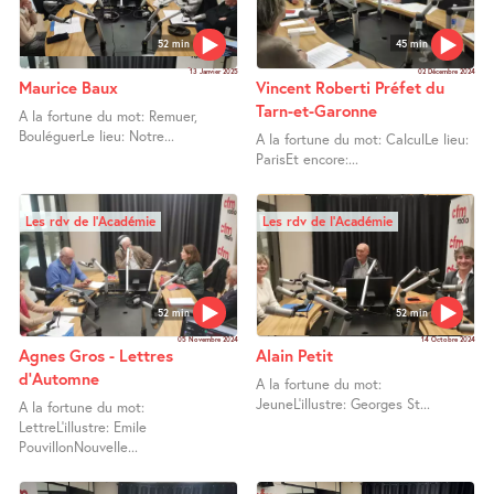
52 min
45 min
13 Janvier 2025
02 Décembre 2024
Maurice Baux
Vincent Roberti Préfet du
Tarn-et-Garonne
A la fortune du mot: Remuer,
BouléguerLe lieu: Notre...
A la fortune du mot: CalculLe lieu:
ParisEt encore:...
Les rdv de l’Académie
Les rdv de l’Académie
52 min
52 min
05 Novembre 2024
14 Octobre 2024
Agnes Gros - Lettres
Alain Petit
d’Automne
A la fortune du mot:
JeuneL’illustre: Georges St...
A la fortune du mot:
LettreL’illustre: Emile
PouvillonNouvelle...