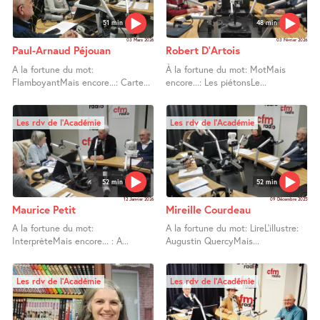
51 min
48 min
03 Mars 2026
03 Février 2026
Paul-Arnaud Péjouan
Robert D’Artois
A la fortune du mot:
À la fortune du mot: MotMais
FlamboyantMais encore...: Carte...
encore...: Les piétonsLe...
Les rdv de l’Académie
Les rdv de l’Académie
52 min
52 min
12 Janvier 2026
09 Décembre 2025
Maurice Petit
Mireille Courdeau
A la fortune du mot:
A la fortune du mot: LireL’illustre:
InterprèteMais encore... : A...
Augustin QuercyMais...
Les rdv de l’Académie
Les rdv de l’Académie