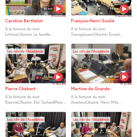
60 min
54 min
20 Octobre 2025
16 Septembre 2025
Caroline Berthelot
François-Henri Soulié
À la fortune du mot:
À la fortune du mot:
LettresL’Illustre: La famille...
TransgresserL’Illustre: Ernest...
Les rdv de l’Académie
Les rdv de l’Académie
53 min
49 min
01 Juillet 2025
03 Juin 2025
Pierre Chabert
Martine de Grande
À la fortune du mot:
A la fortune du mot:
ÉtonnéL’Illustre: Elie TachardMais...
AmateurL’ilustre: Henri Mila...
Les rdv de l’Académie
Les rdv de l’Académie