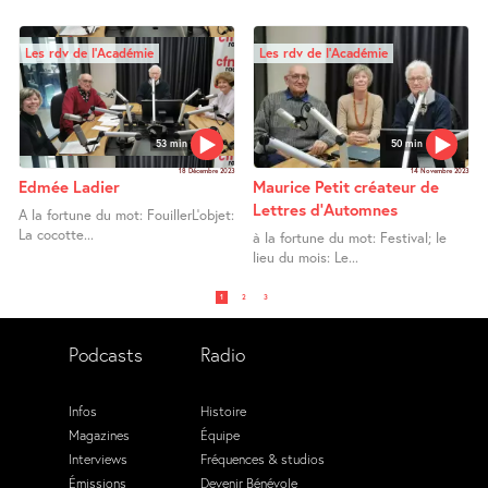
Les rdv de l’Académie
Les rdv de l’Académie
53 min
50 min
18 Décembre 2023
14 Novembre 2023
Edmée Ladier
Maurice Petit créateur de
Lettres d’Automnes
A la fortune du mot: FouillerL’objet:
La cocotte...
à la fortune du mot: Festival; le
lieu du mois: Le...
1
2
3
Podcasts
Radio
Infos
Histoire
Magazines
Équipe
Interviews
Fréquences & studios
Émissions
Devenir Bénévole