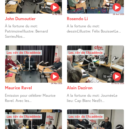
56 min
54 min
14 Mai 2025
08 Avril 2025
John Dumoutier
Rosendo Li
À la fortune du mot:
A la fortune du mot:
PatrimoineIllustre: Bernard
dessinL’illustre: Félix BouissetLe...
SarrieuNos...
Les rdv de l’Académie
Les rdv de l’Académie
53 min
52 min
04 Mars 2025
03 Février 2025
Maurice Ravel
Alain Daziron
Emission pour célébrer Maurice
A la fortune du mot: JournéeLe
Ravel. Avec les...
lieu: Cap Blanc NezEt...
Les rdv de l’Académie
Les rdv de l’Académie