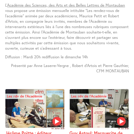
L’
Académie des Sciences, des Arts et des Belles Lettres de Montauban
vous propose une émission mensuelle intitulée "Les rendez-vous de
l’académie" animée par deux académiciens, Maurice Petit et Robert
d’Artois, en compagnie leurs invités, membres de l’Académie ou
intervenants extérieurs liés à l’une des nombreuses rubriques composant
cette émission. Ainsi l’Académie de Montauban souhaite-t-elle, en
s’ouvrant plus encore sur l’extérieur, faire découvrir et partager ses
multiples activités par cette émission que nous souhaitons vivante,
ouverte, curieuse et s’adressant à tous.
Diffusion : Mardi 20h rediffusion le dimanche 14h
Présenté par Anne Laserre-Vergne , Robert d’Artois et Pierre Gauthier,
CFM MONTAUBAN
Les rdv de l’Académie
Les rdv de l’Académie
53 min
49 min
06 Juillet 2026
08 Juin 2026
Jérôme Poitte : éditeur,
Guy Astoul: Marguerite de