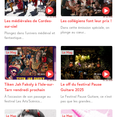
34 min
29 min
30 Juin 2025
24 Juin 2025
Les médiévales de Cordes-
Les collégiens font leur prix !
sur-ciel
Dans cette émission spéciale, on
plonge au cœur...
Plongez dans l’univers médiéval et
fantastique...
Le Mag
Le Mag
30 min
28 min
19 Juin 2025
06 Juin 2025
Tiken Jah Fakoly à l’Isle-sur-
Le off du festival Pause
Tarn vendredi prochain
Guitare 2025
À l’occasion de son passage au
Le Festival Pause Guitare, ce n’est
festival Les Arts’Scénics...
pas que les grandes...
Le Mag
Le Mag