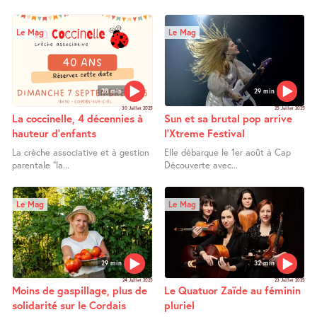
Le Mag
Le Mag
28 min
29 min
30 Juillet 2025
25 Juillet 2025
La coccinelle, 4 décennies à
Sun et sa brutal pop arrive
hauteur d’enfants
l’Xtreme Festival
La crèche associative et à gestion
Elle débarque le 1er août à Cap
parentale "la...
Découverte avec...
Le Mag
Le Mag
29 min
32 min
24 Juillet 2025
23 Juillet 2025
Moins de gaspillage, plus de
Le Quatuor Zaïde au féminin
solidarité sur le Cordais
pluriel