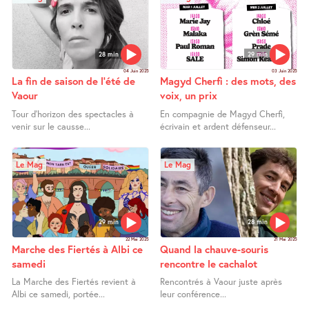
28 min
29 min
04 Juin 2025
03 Juin 2025
La fin de saison de l’été de
Magyd Cherfi : des mots, des
Vaour
voix, un prix
Tour d’horizon des spectacles à
En compagnie de Magyd Cherfi,
venir sur le causse...
écrivain et ardent défenseur...
Le Mag
Le Mag
29 min
28 min
22 Mai 2025
21 Mai 2025
Marche des Fiertés à Albi ce
Quand la chauve-souris
samedi
rencontre le cachalot
La Marche des Fiertés revient à
Rencontrés à Vaour juste après
Albi ce samedi, portée...
leur conférence...