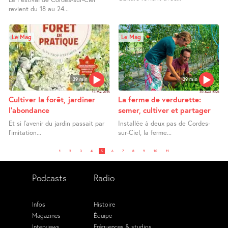
revient du 18 au 24...
Le Mag
Le Mag
29 min
29 min
13 Mai 2025
30 Avril 2025
Cultiver la forêt, jardiner
La ferme de verdurette:
l’abondance
semer, cultiver et partager
Et si l’avenir du jardin passait par
Installée à deux pas de Cordes-
l’imitation...
sur-Ciel, la ferme...
1
2
3
4
5
6
7
8
9
10
11
Podcasts
Radio
Infos
Histoire
Magazines
Équipe
Interviews
Fréquences & studios