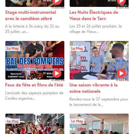
34 min
34 min
15 Juillet 2025
10 Juillet 2025
Stage multi-instrumental
Les Nuits Électriques de
avec le caméléon zébré
Vieux dans le Tarn
A la laiterie à St-Juéry du 22 au
Les 25 et 26 juillet prochain, le
25 juillet, un...
village de Vieux...
Le Mag
Le Mag
29 min
30 min
09 Juillet 2025
07 Juillet 2025
Feux de fête et films de l’été
Une saison vibrante à la
scène nationale
L’amicale des sapeurs pompiers de
Cordes organise...
Rendez-vous le 27 septembre pour
le lancement de la...
Le Mag
Le Mag