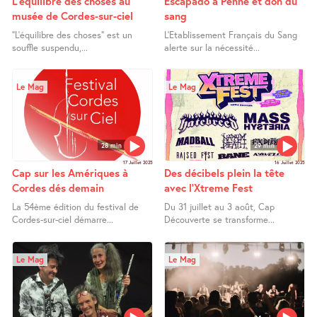
L’équilibre des choses au
Escapado à Penne et don du
musée de Cordes-sur-ciel
sang
"L’équilibre des choses" est un
L’Etablissement Français du Sang
souffle suspendu,...
alerte sur la nécessité...
Le Mag
Le Mag
28 min
29 min
17 Juillet 2025
16 Juillet 2025
Cap sur les Amériques à
Des décibels plein la tête
Cordes dés demain
avec l’Xtreme Fest
La 54ème édition du festival de
Du 31 juillet au 3 août, Cap
Cordes-sur-ciel démarre...
Découverte se transforme...
Le Mag
Le Mag