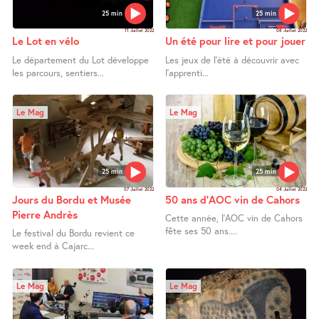
25 min
25 min
11 Juillet 2022
08 Juillet 2022
Le Lot en vélo
Un été pour lire et pour jouer
Le département du Lot développe
Les jeux de l’été à découvrir avec
les parcours, sentiers...
l’apprenti...
Le Mag
Le Mag
25 min
25 min
07 Juillet 2022
04 Juillet 2022
Jours du Bordu et Musée
50 ans d’AOC vin de Cahors
Pierre Andrès
Cette année, l’AOC vin de Cahors
fête ses 50 ans....
Le festival du Bordu revient ce
week end à Cajarc...
Le Mag
Le Mag