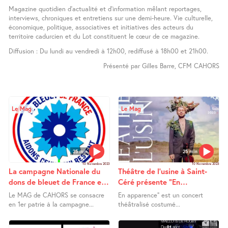
Magazine quotidien d’actualité et d’information mêlant reportages,
interviews, chroniques et entretiens sur une demi-heure. Vie culturelle,
économique, politique, associatives et initiatives des acteurs du
territoire cadurcien et du Lot constituent le cœur de ce magazine.
Diffusion : Du lundi au vendredi à 12h00, rediffusé à 18h00 et 21h00.
Présenté par Gilles Barre, CFM CAHORS
Le Mag
Le Mag
25 min
25 min
10 Novembre 2023
10 Novembre 2023
La campagne Nationale du
Théâtre de l’usine à Saint-
dons de bleuet de France et
Céré présente "En
Le Refuge Canin Lotois
Apparence"
Le MAG de CAHORS se consacre
En apparence” est un concert
en 1er patrie à la campagne...
théâtralisé costumé...