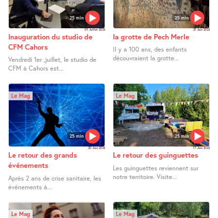
25 min
25 min
01 Juillet 2022
21 Juin 2022
Inauguration du studio de
la grotte de Pech Merle
CFM Cahors
Il y a 100 ans, des enfants
découvraient la grotte...
Vendredi 1er ,juillet, le studio de
CFM à Cahors est...
Le Mag
Le Mag
25 min
25 min
20 Juin 2022
17 Juin 2022
Le retour des grands
Le retour des guinguettes
événements
Les guinguettes reviennent sur
notre territoire. Visite...
Après 2 ans de crise sanitaire, les
événements à...
Le Mag
Le Mag