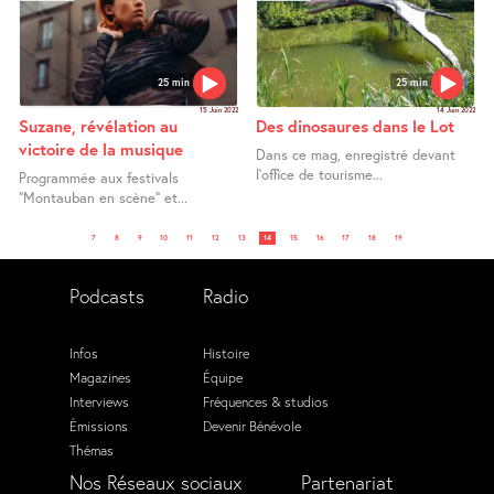
25 min
25 min
15 Juin 2022
14 Juin 2022
Suzane, révélation au
Des dinosaures dans le Lot
victoire de la musique
Dans ce mag, enregistré devant
l’office de tourisme...
Programmée aux festivals
"Montauban en scène" et...
7
8
9
10
11
12
13
14
15
16
17
18
19
Podcasts
Radio
Infos
Histoire
Magazines
Équipe
Interviews
Fréquences & studios
Émissions
Devenir Bénévole
Thémas
Nos Réseaux sociaux
Partenariat