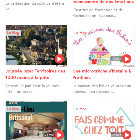
inconscients de nos émotions
La célébration du solstice d’été à
lieu...
L’Institut de Formation et de
Recherche en Hypnose...
Le Mag
Le Mag
25 min
19 min
09 Juin 2023
07 Juin 2023
Journée Inter Territoires des
Une microcrèche s’installe à
1000 mains à la pâte
Pradines
Samedi 24 juin c’est la journée
La maison des bibies va ouvrir un
Inter Territoires...
nouveau lieu d’accueil...
Le Mag
Le Mag
24 min
24 min