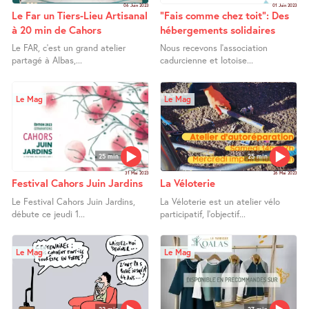
06 Juin 2023
01 Juin 2023
Le Far un Tiers-Lieu Artisanal
"Fais comme chez toit": Des
à 20 min de Cahors
hébergements solidaires
Le FAR, c’est un grand atelier
Nous recevons l’association
partagé à Albas,...
cadurcienne et lotoise...
Le Mag
Le Mag
25 min
25 min
31 Mai 2023
26 Mai 2023
Festival Cahors Juin Jardins
La Véloterie
Le Festival Cahors Juin Jardins,
La Véloterie est un atelier vélo
débute ce jeudi 1...
participatif, l’objectif...
Le Mag
Le Mag