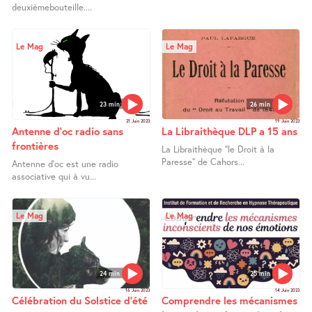
deuxièmebouteille....
Le Mag
Le Mag
23 min
26 min
21 Juin 2023
19 Juin 2023
Antenne d’oc radio sans
La Libraithèque DLP a 15 ans
frontières
La Libraithèque “le Droit à la
Paresse” de Cahors...
Antenne d’oc est une radio
associative qui à vu...
Le Mag
Le Mag
24 min
25 min
16 Juin 2023
14 Juin 2023
Célébration du Solstice d’été
Comprendre les mécanismes