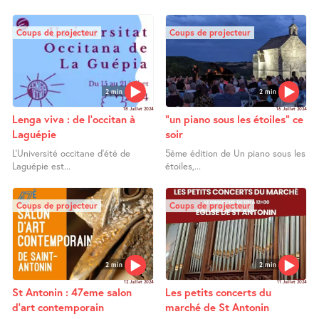
Coups de projecteur
Coups de projecteur
2 min
2 min
18 Juillet 2024
16 Juillet 2024
Lenga viva : de l’occitan à
"un piano sous les étoiles" ce
Laguépie
soir
L’Université occitane d’été de
5ème édition de Un piano sous les
Laguépie est...
étoiles,...
Coups de projecteur
Coups de projecteur
2 min
2 min
12 Juillet 2024
11 Juillet 2024
St Antonin : 47eme salon
Les petits concerts du
d’art contemporain
marché de St Antonin