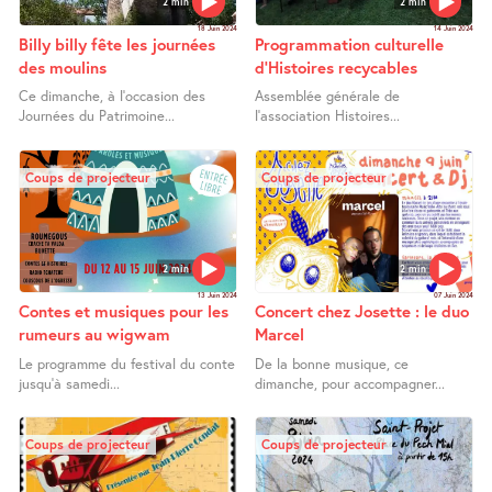
2 min
2 min
18 Juin 2024
14 Juin 2024
Billy billy fête les journées
Programmation culturelle
des moulins
d’Histoires recycables
Ce dimanche, à l’occasion des
Assemblée générale de
Journées du Patrimoine...
l’association Histoires...
Coups de projecteur
Coups de projecteur
2 min
2 min
13 Juin 2024
07 Juin 2024
Contes et musiques pour les
Concert chez Josette : le duo
rumeurs au wigwam
Marcel
Le programme du festival du conte
De la bonne musique, ce
jusqu’à samedi...
dimanche, pour accompagner...
Coups de projecteur
Coups de projecteur