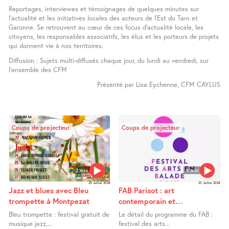
Reportages, interviewes et témoignages de quelques minutes sur
l’actualité et les initiatives locales des acteurs de l’Est du Tarn et
Garonne. Se retrouvent au cœur de ces focus d’actualité locale, les
citoyens, les responsables associatifs, les élus et les porteurs de projets
qui donnent vie à nos territoires.
Diffusion : Sujets multi-­diffusés chaque jour, du lundi au vendredi, sur
l’ensemble des CFM
Présenté par Lisa Eychenne, CFM CAYLUS
Coups de projecteur
Coups de projecteur
2 min
9 min
25 Juillet 2024
23 Juillet 2024
Jazz et blues avec Bleu
FAB Parisot : art
trompette à Montpezat
contemporain et
déambulation
Bleu trompette : festival gratuit de
Le détail du programme du FAB :
musique jazz,...
festival des arts...