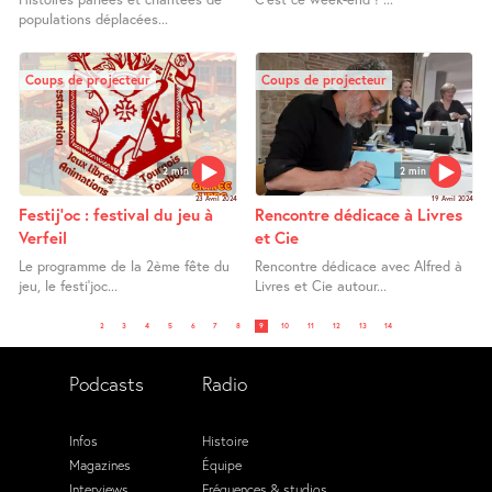
populations déplacées...
Coups de projecteur
Coups de projecteur
2 min
2 min
23 Avril 2024
19 Avril 2024
Festij’oc : festival du jeu à
Rencontre dédicace à Livres
Verfeil
et Cie
Le programme de la 2ème fête du
Rencontre dédicace avec Alfred à
jeu, le festi’joc...
Livres et Cie autour...
2
3
4
5
6
7
8
9
10
11
12
13
14
Podcasts
Radio
Infos
Histoire
Magazines
Équipe
Interviews
Fréquences & studios