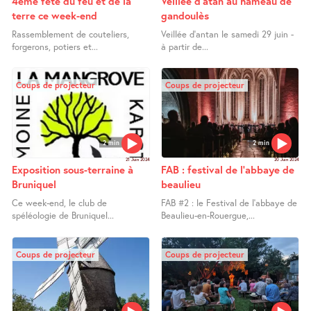
4ème fête du feu et de la
Veillée d’atan au hameau de
terre ce week-end
gandoulès
Rassemblement de couteliers,
Veillée d’antan le samedi 29 juin -
forgerons, potiers et...
à partir de...
Coups de projecteur
Coups de projecteur
2 min
2 min
21 Juin 2024
20 Juin 2024
Exposition sous-terraine à
FAB : festival de l’abbaye de
Bruniquel
beaulieu
Ce week-end, le club de
FAB #2 : le Festival de l’abbaye de
spéléologie de Bruniquel...
Beaulieu-en-Rouergue,...
Coups de projecteur
Coups de projecteur