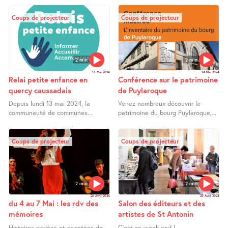
Coups de projecteur
Coups de projecteur
2 min
2 min
16 Mai 2024
14 Mai 2024
Relai petite enfance en
Conférence sur le patrimoine
quercy caussadais
de Puylaroque
Depuis lundi 13 mai 2024, la
Venez nombreux découvrir le
communauté de communes...
patrimoine du bourg Puylaroque,...
Coups de projecteur
Coups de projecteur
2 min
2 min
26 Avril 2024
25 Avril 2024
du 4 au 7 Mai : les rdv des
Salon des éditeurs et des
mémoires
artistes de St Antonin
Histoires parlées et chantées de
C’est ce week-end ! ...