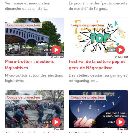
Vernissage et inauguration
Le programme des "petits concerts
dimanche du salon d’art...
du marché" de l’orgue...
Coups de projecteur
Coups de projecteur
2 min
2 min
05 Juillet 2024
04 Juillet 2024
Micro-trottoir : élections
Festival de la culture pop et
légisaltives
geek de Nègrepelisse
Micro-trottoir autour des élections
Des ateliers dessins, au gaming et
législatives,...
retrogaming, en...
Coups de projecteur
Coups de projecteur
2 min
2 min
27 Juin 2024
25 Juin 2024