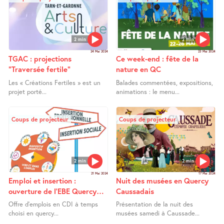
2 min
2 min
24 Mai 2024
23 Mai 2024
TGAC : projections
Ce week-end : fête de la
"Traversée fertile"
nature en QC
Les « Créations Fertiles » est un
Balades commentées, expositions,
projet porté...
animations : le menu...
Coups de projecteur
Coups de projecteur
2 min
2 min
21 Mai 2024
17 Mai 2024
Emploi et insertion :
Nuit des musées en Quercy
ouverture de l’EBE Quercy
Caussadais
Interventions Services
Offre d’emplois en CDI à temps
Présentation de la nuit des
choisi en quercy...
musées samedi à Caussade...