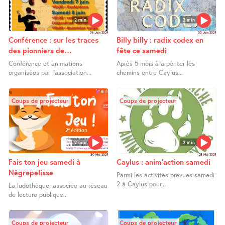
2 min
2 min
06 Juin 2024
03 Juin 2024
Conférence : sur les traces
Billy billy : radix codex en
des pionniers de
fête ce samedi
l’aéropostale
Conférence et animations
Après 5 mois à arpenter les
organisées par l’association...
chemins entre Caylus...
Coups de projecteur
Coups de projecteur
2 min
2 min
30 Mai 2024
28 Mai 2024
Fais ton jeu samedi à
Caylus : anim’action samedi
Nègrepelisse
Parmi les activités prévues samedi
2 à Caylus pour...
La ludothèque, associée au réseau
de lecture publique...
Coups de projecteur
Coups de projecteur