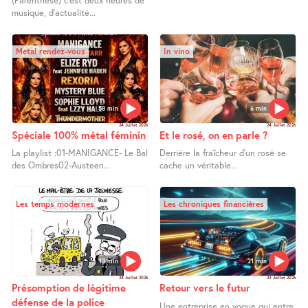
(Parenthèse) c’est deux heures de
musique, d’actualité...
Metal rendez-vous
In vino
58 min
6 min
24 Juillet 2026
24 Juillet 2026
Spéciale 100% métal féminin
Et le rosé, on en parle ?
La playlist :01-MANIGANCE- Le Bal
Derrière la fraîcheur d’un rosé se
des Ombres02-Austeen...
cache un véritable...
Les temps modernes
Les chroniques financières
13 min
21 min
24 Juillet 2026
23 Juillet 2026
Présomption de légitime
Retour vers le futur
défense de la police
Une entreprise en vogue qui entre