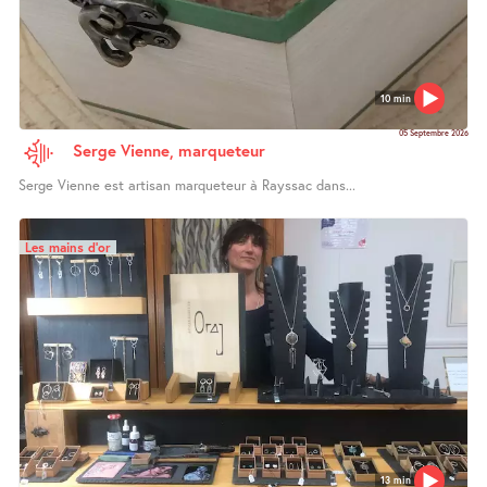
10 min
05 Septembre 2026
Serge Vienne, marqueteur
Serge Vienne est artisan marqueteur à Rayssac dans...
Les mains d’or
13 min