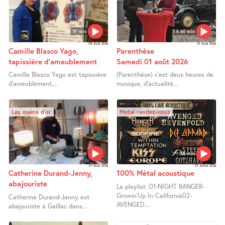
11 min
1 h 60 min
08 Août 2026
01 Août 2026
Camille Blasco Yago,
Parenthèse
tapissière d’ameublement
Samedi 01 août 2026
Camille Blasco Yago est tapissière
(Parenthèse) c’est deux heures de
d’ameublement,...
musique, d’actualité...
Les mains d’or
Metal rendez-vous
7 min
58 min
01 Août 2026
31 Juillet 2026
Catherine Durand-Jenny,
100% Métal acoustique
abajouriste
La playlist :01-NIGHT RANGER-
Growin’Up In California02-
Catherine Durand-Jenny est
AVENGED...
abajouriste à Gaillac dans...