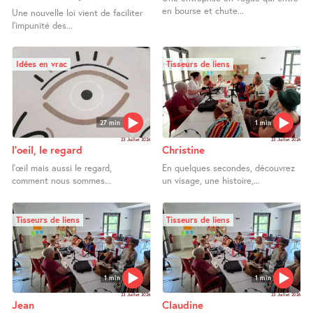
en bourse et chute...
Une nouvelle loi vient de faciliter
l’impunité des...
Idées en vrac
Tisseurs de liens
27 min
1 min
23 Juillet 2026
23 Juillet 2026
l’oeil, le regard
Christine
l’œil mais aussi le regard,
En quelques secondes, découvrez
comment nous sommes...
un visage, une histoire,...
Tisseurs de liens
Tisseurs de liens
1 min
1 min
23 Juillet 2026
23 Juillet 2026
Jean
Claudine