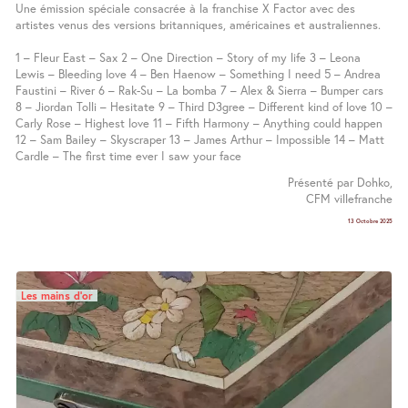
Une émission spéciale consacrée à la franchise X Factor avec des
artistes venus des versions britanniques, américaines et australiennes.
1 – Fleur East – Sax 2 – One Direction – Story of my life 3 – Leona
Lewis – Bleeding love 4 – Ben Haenow – Something I need 5 – Andrea
Faustini – River 6 – Rak-Su – La bomba 7 – Alex & Sierra – Bumper cars
8 – Jiordan Tolli – Hesitate 9 – Third D3gree – Different kind of love 10 –
Carly Rose – Highest love 11 – Fifth Harmony – Anything could happen
12 – Sam Bailey – Skyscraper 13 – James Arthur – Impossible 14 – Matt
Cardle – The first time ever I saw your face
Présenté par Dohko,
CFM villefranche
13 Octobre 2025
Les mains d’or