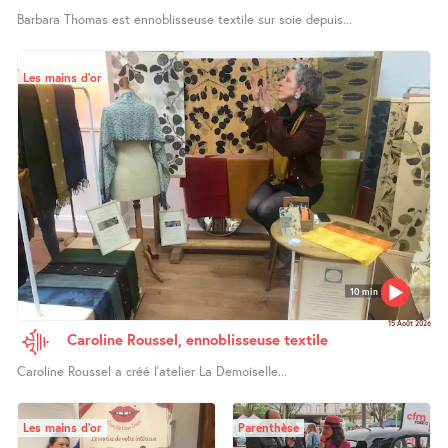
Barbara Thomas est ennoblisseuse textile sur soie depuis...
Les mains d’or
10 min
15 Août 2026
Caroline Roussel, ennoblisseuse textile
Caroline Roussel a créé l’atelier La Demoiselle...
Les mains d’or
Parenthèse