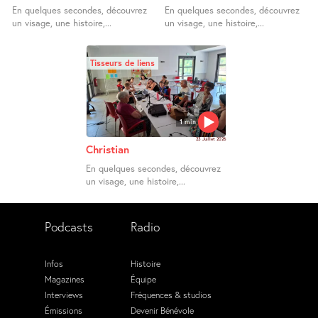
En quelques secondes, découvrez
En quelques secondes, découvrez
un visage, une histoire,...
un visage, une histoire,...
Tisseurs de liens
1 min
23 Juillet 2026
Christian
En quelques secondes, découvrez
un visage, une histoire,...
Podcasts
Radio
Infos
Histoire
Magazines
Équipe
Interviews
Fréquences & studios
Émissions
Devenir Bénévole