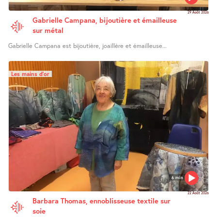
29 Août 2026
Gabrielle Campana, bijoutière et émailleuse
sur métal
Gabrielle Campana est bijoutière, joaillère et émailleuse...
Les mains d’or
6 min
22 Août 2026
Barbara Thomas, ennoblisseuse textile sur
soie