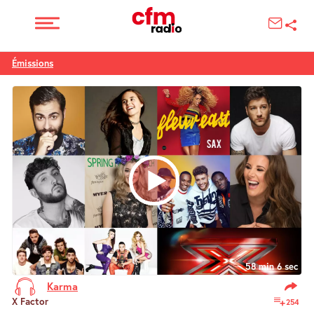
Émissions
58 min 6 sec
Karma
X Factor
254