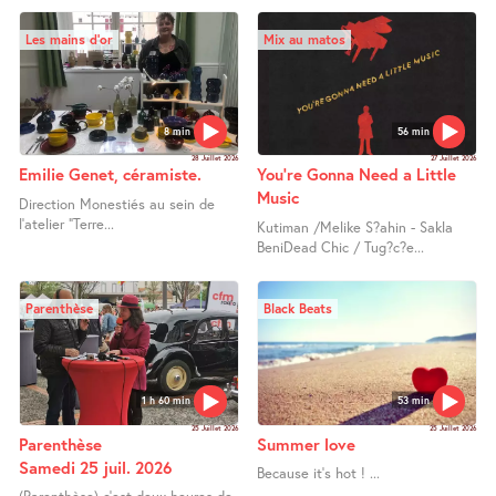
Les mains d’or
Mix au matos
8 min
56 min
28 Juillet 2026
27 Juillet 2026
Emilie Genet, céramiste.
You’re Gonna Need a Little
Music
Direction Monestiés au sein de
l’atelier "Terre...
Kutiman /Melike S?ahin - Sakla
BeniDead Chic / Tug?c?e...
Parenthèse
Black Beats
1 h 60 min
53 min
25 Juillet 2026
25 Juillet 2026
Parenthèse
Summer love
Samedi 25 juil. 2026
Because it’s hot ! ...