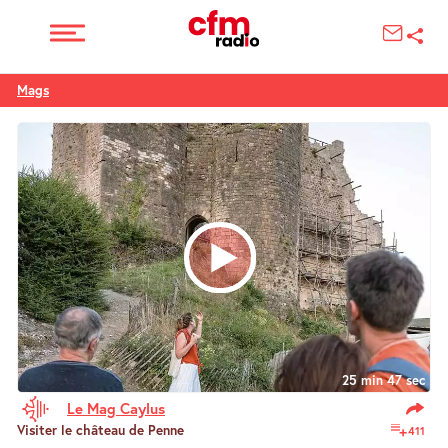
Mags
25 min 47 sec
Le Mag Caylus
Visiter le château de Penne
411