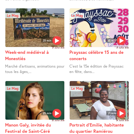
Le Mag
Le Mag
25 min
25 min
27 Juillet 2026
27 Juillet 2026
Week-end médiéval à
Prayssac célèbre 15 ans de
Monestiés
concerts
Marché d’artisans, animations pour
C’est la 15e édition de Prayssac
tous les âges,...
en fête, dans...
Le Mag
Le Mag
25 min
21 min
25 Juillet 2026
24 Juillet 2026
Manon Galy, invitée du
Portrait d’Emilie, habitante
Festival de Saint-Céré
du quartier Ramiérou