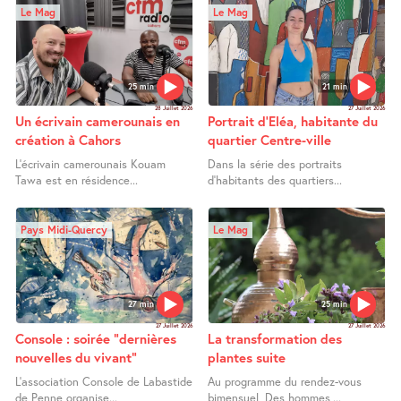
Le Mag
Le Mag
25 min
21 min
28 Juillet 2026
27 Juillet 2026
Un écrivain camerounais en
Portrait d’Eléa, habitante du
création à Cahors
quartier Centre-ville
L’écrivain camerounais Kouam
Dans la série des portraits
Tawa est en résidence...
d’habitants des quartiers...
Pays Midi-Quercy
Le Mag
27 min
25 min
27 Juillet 2026
27 Juillet 2026
Console : soirée "dernières
La transformation des
nouvelles du vivant"
plantes suite
L’association Console de Labastide
Au programme du rendez-vous
de Penne organise...
bimensuel, Des hommes,...