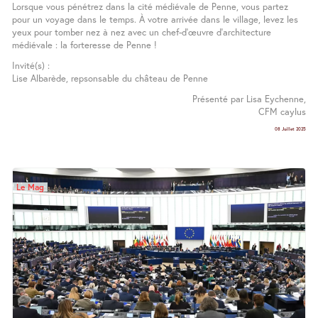
Lorsque vous pénétrez dans la cité médiévale de Penne, vous partez
pour un voyage dans le temps. À votre arrivée dans le village, levez les
yeux pour tomber nez à nez avec un chef-d’œuvre d’architecture
médiévale : la forteresse de Penne !
Invité(s) :
Lise Albarède, repsonsable du château de Penne
Présenté par Lisa Eychenne,
CFM caylus
08 Juillet 2025
Le Mag