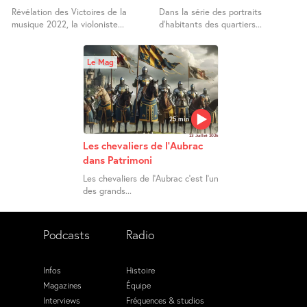
Révélation des Victoires de la
Dans la série des portraits
musique 2022, la violoniste...
d’habitants des quartiers...
Le Mag
25 min
23 Juillet 2026
Les chevaliers de l’Aubrac
dans Patrimoni
Les chevaliers de l’Aubrac c’est l’un
des grands...
Podcasts
Radio
Infos
Histoire
Magazines
Équipe
Interviews
Fréquences & studios