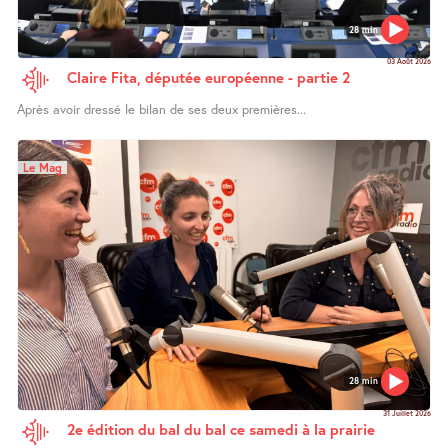
28 min
03 Août 2026
Claire Fita, députée européenne - partie 2
Après avoir dressé le bilan de ses deux premières...
Le Mag
28 min
31 Juillet 2026
2e édition du bal du bal ce samedi à la prairie