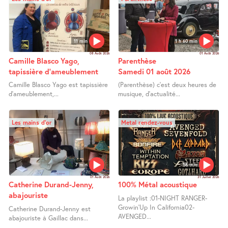
11 min
1 h 60 min
08 Août 2026
01 Août 2026
Camille Blasco Yago,
Parenthèse
tapissière d’ameublement
Samedi 01 août 2026
Camille Blasco Yago est tapissière
(Parenthèse) c’est deux heures de
d’ameublement,...
musique, d’actualité...
Les mains d’or
Metal rendez-vous
7 min
58 min
01 Août 2026
31 Juillet 2026
Catherine Durand-Jenny,
100% Métal acoustique
abajouriste
La playlist :01-NIGHT RANGER-
Growin’Up In California02-
Catherine Durand-Jenny est
AVENGED...
abajouriste à Gaillac dans...