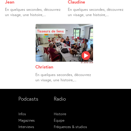
Jean
Claudine
En quelques secondes, découvrez
En quelques secondes, découvrez
un visage, une histoire,...
un visage, une histoire,...
Tisseurs de liens
1 min
23 Juillet 2026
Christian
En quelques secondes, découvrez
un visage, une histoire,...
Podcasts
Radio
Infos
Histoire
Magazines
Équipe
Interviews
Fréquences & studios