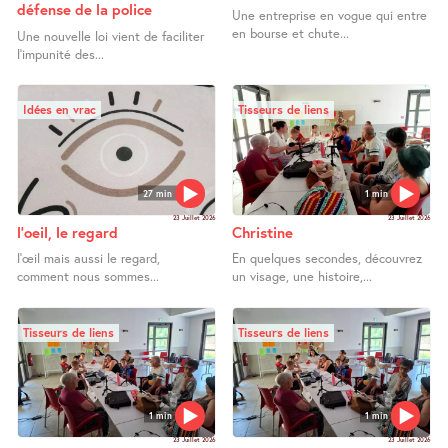
défense de la police
Une entreprise en vogue qui entre
en bourse et chute...
Une nouvelle loi vient de faciliter
l’impunité des...
Idées en vrac
Tisseurs de liens
27 min
1 min
23 Juillet 2026
23 Juillet 2026
l’oeil, le regard
Christine
l’œil mais aussi le regard,
En quelques secondes, découvrez
comment nous sommes...
un visage, une histoire,...
Tisseurs de liens
Tisseurs de liens
1 min
1 min
23 Juillet 2026
23 Juillet 2026