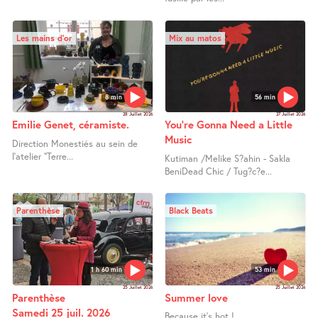
Les mains d’or
Mix au matos
8 min
56 min
28 Juillet 2026
27 Juillet 2026
Emilie Genet, céramiste.
You’re Gonna Need a Little
Music
Direction Monestiés au sein de
l’atelier "Terre...
Kutiman /Melike S?ahin - Sakla
BeniDead Chic / Tug?c?e...
Parenthèse
Black Beats
1 h 60 min
53 min
25 Juillet 2026
25 Juillet 2026
Parenthèse
Summer love
Samedi 25 juil. 2026
Because it’s hot ! ...