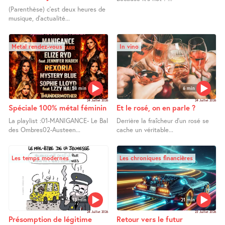
(Parenthèse) c’est deux heures de
musique, d’actualité...
Metal rendez-vous
In vino
58 min
6 min
24 Juillet 2026
24 Juillet 2026
Spéciale 100% métal féminin
Et le rosé, on en parle ?
La playlist :01-MANIGANCE- Le Bal
Derrière la fraîcheur d’un rosé se
des Ombres02-Austeen...
cache un véritable...
Les temps modernes
Les chroniques financières
13 min
21 min
24 Juillet 2026
23 Juillet 2026
Présomption de légitime
Retour vers le futur