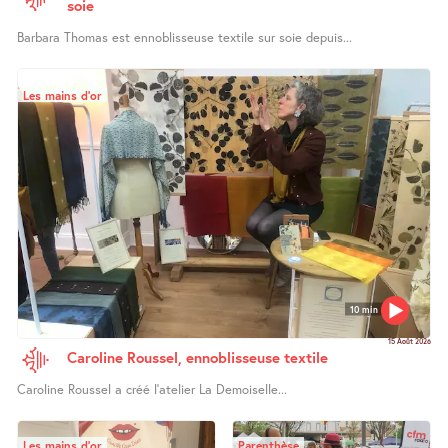
soie
Barbara Thomas est ennoblisseuse textile sur soie depuis...
Les mains d’or
10 min
15 Août 2026
Caroline Roussel, ennoblisseuse textile
Caroline Roussel a créé l’atelier La Demoiselle...
Les mains d’or
Parenthèse