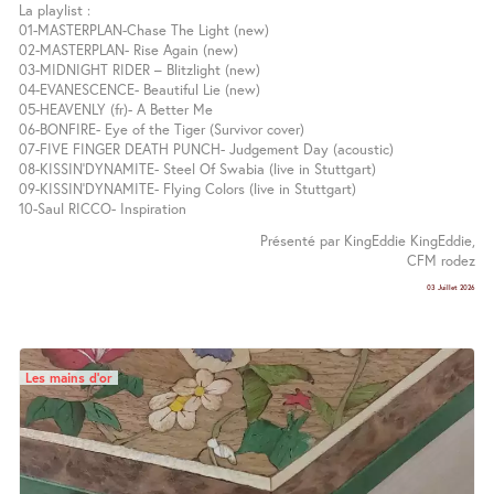
La playlist :
01-MASTERPLAN-Chase The Light (new)
02-MASTERPLAN- Rise Again (new)
03-MIDNIGHT RIDER – Blitzlight (new)
04-EVANESCENCE- Beautiful Lie (new)
05-HEAVENLY (fr)- A Better Me
06-BONFIRE- Eye of the Tiger (Survivor cover)
07-FIVE FINGER DEATH PUNCH- Judgement Day (acoustic)
08-KISSIN’DYNAMITE- Steel Of Swabia (live in Stuttgart)
09-KISSIN’DYNAMITE- Flying Colors (live in Stuttgart)
10-Saul RICCO- Inspiration
Présenté par KingEddie KingEddie,
CFM rodez
03 Juillet 2026
Les mains d’or