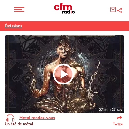
Émissions
57 min 37 sec
Metal rendez-vous
Un été de métal
124