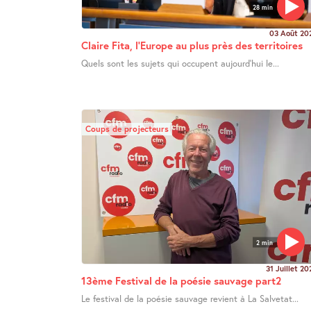
28 min
03 Août 20
Claire Fita, l’Europe au plus près des territoires
Quels sont les sujets qui occupent aujourd’hui le...
Coups de projecteurs
2 min
31 Juillet 20
13ème Festival de la poésie sauvage part2
Le festival de la poésie sauvage revient à La Salvetat...