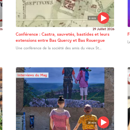
6 min
26
29 Juillet 2026
Conférence : Castra, sauvetés, bastides et leurs
F
extensions entre Bas Quercy et Bas Rouergue
L
Une conférence de la société des amis du vieux St...
Interviews du Mag
28 min