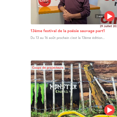
2 min
29 Juillet 20
13ème festival de la poésie sauvage part1
Du 13 au 16 août prochain c’est la 13ème édition...
Coups de projecteurs
2 min