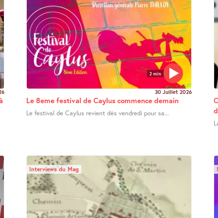
2 min
26
30 Juillet 2026
à
Le 8eme festival de Caylus commence demain
C
d
Le festival de Caylus revient dès vendredi pour sa...
L
Interviews du Mag