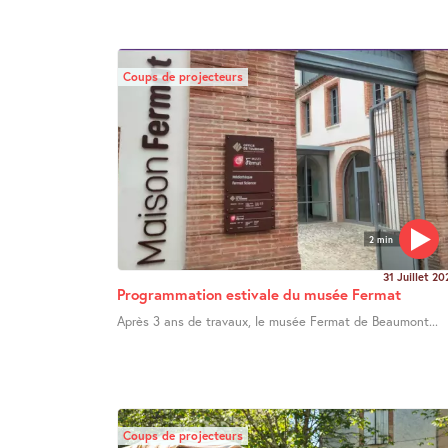
Coups de projecteurs
2 min
31 Juillet 20
Programmation estivale du musée Fermat
Après 3 ans de travaux, le musée Fermat de Beaumont...
Coups de projecteurs