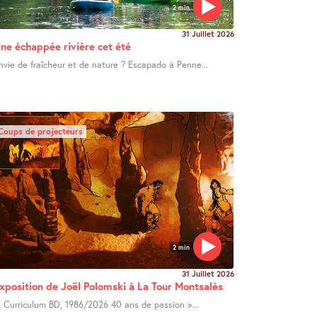
2 min
31 Juillet 2026
ne échappée rivière cet été
nvie de fraîcheur et de nature ? Escapado à Penne...
Coups de projecteurs
2 min
31 Juillet 2026
xposition de Joël Polomski à La Tour Montsalès
 Curriculum BD, 1986/2026 40 ans de passion »...