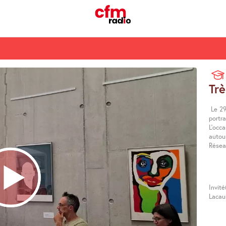
Trè
Le 29 
portra
L’occa
autour
Résea
Invit
Lacau