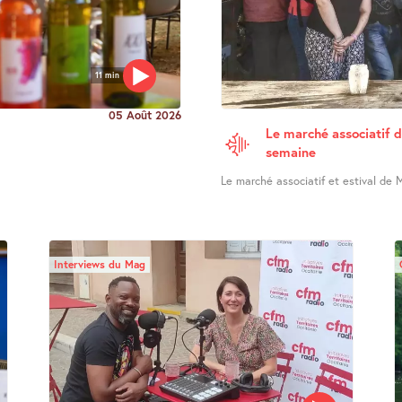
11 min
05 Août 2026
Le marché associatif d
semaine
Le marché associatif et estival de M
Interviews du Mag