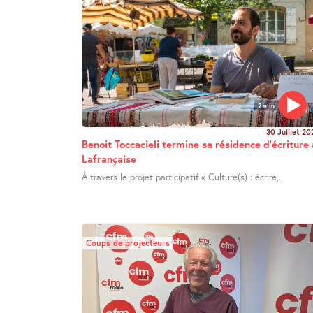
2 min
30 Juillet 20
Benoit Toccacieli termine sa résidence d’écriture 
Lafrançaise
À travers le projet participatif « Culture(s) : écrire,...
Coups de projecteurs