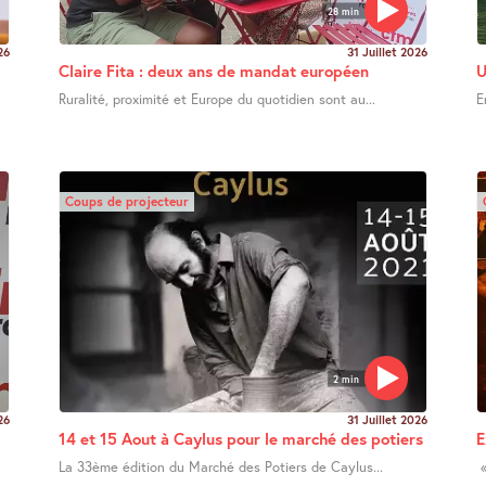
28 min
26
31 Juillet 2026
Claire Fita : deux ans de mandat européen
U
Ruralité, proximité et Europe du quotidien sont au...
E
Coups de projecteur
2 min
26
31 Juillet 2026
14 et 15 Aout à Caylus pour le marché des potiers
E
La 33ème édition du Marché des Potiers de Caylus...
«