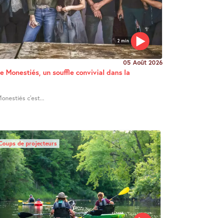
2 min
05 Août 2026
e Monestiés, un souffle convivial dans la
onestiés c’est...
Coups de projecteurs