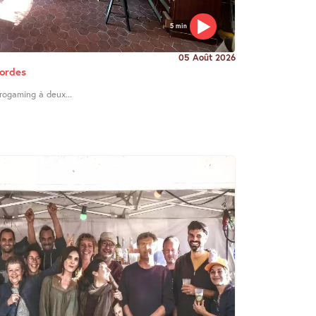
5 min
05 Août 2026
Cordes
trogaming à deux...