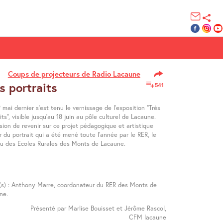
Coups de projecteurs de Radio Lacaune
s portraits
541
mai dernier s’est tenu le vernissage de l’exposition "Très
its", visible jusqu’au 18 juin au pôle culturel de Lacaune.
sion de revenir sur ce projet pédagogique et artistique
 du portrait qui a été mené toute l’année par le RER, le
u des Ecoles Rurales des Monts de Lacaune.
é(s) : Anthony Marre, coordonateur du RER des Monts de
ne.
Présenté par Marlise Bouisset et Jérôme Rascol,
CFM lacaune