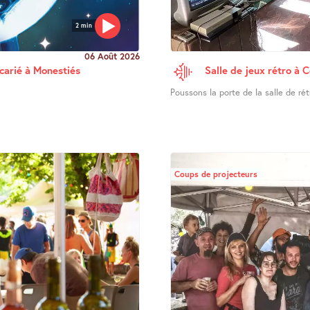
2 min
06 Août 2026
ucarié à Monestiés
Salle de jeux rétro à 
Poussons la porte de la salle de ré
Coups de projecteurs