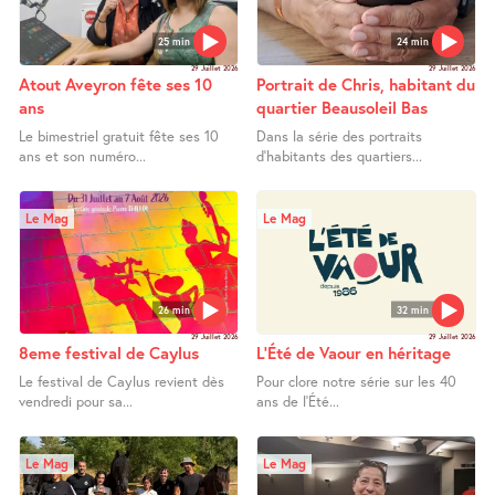
25 min
24 min
29 Juillet 2026
29 Juillet 2026
Atout Aveyron fête ses 10
Portrait de Chris, habitant du
ans
quartier Beausoleil Bas
Le bimestriel gratuit fête ses 10
Dans la série des portraits
ans et son numéro...
d’habitants des quartiers...
Le Mag
Le Mag
26 min
32 min
29 Juillet 2026
29 Juillet 2026
8eme festival de Caylus
L’Été de Vaour en héritage
Le festival de Caylus revient dès
Pour clore notre série sur les 40
vendredi pour sa...
ans de l’Été...
Le Mag
Le Mag