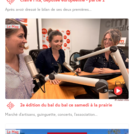
Après avoir dressé le bilan de ses deux premières...
Le Mag
28 min
31 Juillet 2026
2e édition du bal du bal ce samedi à la prairie
Marché d’artisans, guinguette, concerts, l’association...
Le Mag