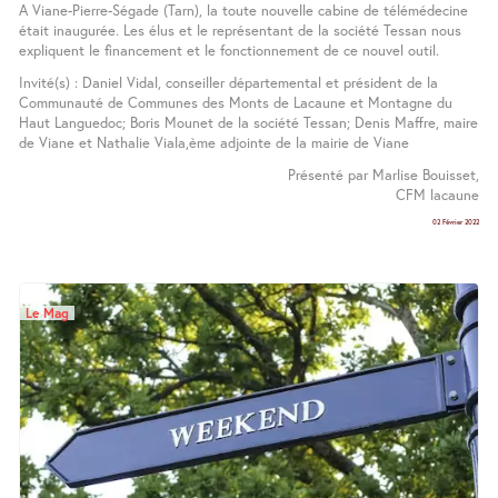
A Viane-Pierre-Ségade (Tarn), la toute nouvelle cabine de télémédecine
était inaugurée. Les élus et le représentant de la société Tessan nous
expliquent le financement et le fonctionnement de ce nouvel outil.
Invité(s) : Daniel Vidal, conseiller départemental et président de la
Communauté de Communes des Monts de Lacaune et Montagne du
Haut Languedoc; Boris Mounet de la société Tessan; Denis Maffre, maire
de Viane et Nathalie Viala,ème adjointe de la mairie de Viane
Présenté par Marlise Bouisset,
CFM lacaune
02 Février 2022
Le Mag