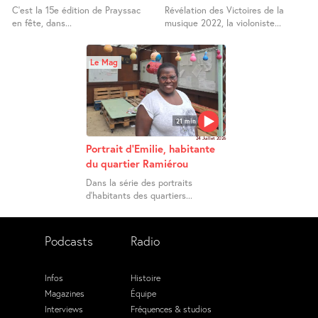
C’est la 15e édition de Prayssac
Révélation des Victoires de la
en fête, dans...
musique 2022, la violoniste...
Le Mag
21 min
24 Juillet 2026
Portrait d’Emilie, habitante
du quartier Ramiérou
Dans la série des portraits
d’habitants des quartiers...
Podcasts
Radio
Infos
Histoire
Magazines
Équipe
Interviews
Fréquences & studios