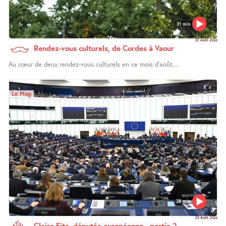
31 min
07 Août 2026
Rendez-vous culturels, de Cordes à Vaour
Au cœur de deux rendez-vous culturels en ce mois d’août....
Le Mag
28 min
03 Août 2026
Claire Fita, députée européenne - partie 2