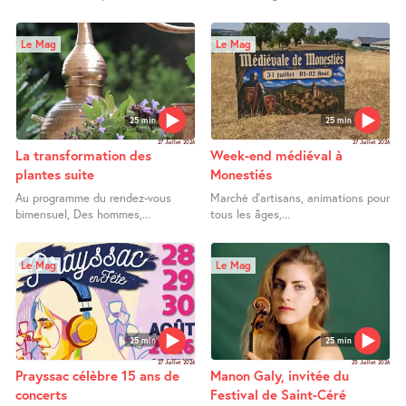
Le Mag
Le Mag
25 min
25 min
27 Juillet 2026
27 Juillet 2026
La transformation des
Week-end médiéval à
plantes suite
Monestiés
Au programme du rendez-vous
Marché d’artisans, animations pour
bimensuel, Des hommes,...
tous les âges,...
Le Mag
Le Mag
25 min
25 min
27 Juillet 2026
25 Juillet 2026
Prayssac célèbre 15 ans de
Manon Galy, invitée du
concerts
Festival de Saint-Céré