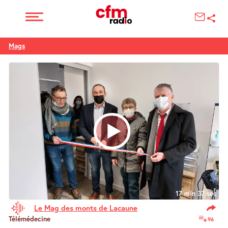
Mags
17 min 37 sec
Le Mag des monts de Lacaune
Télémédecine
96