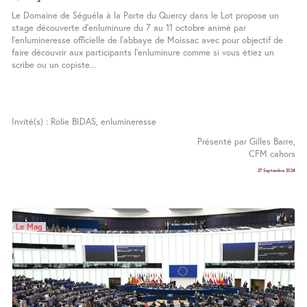
Le Domaine de Séguéla à la Porte du Quercy dans le Lot propose un
stage découverte d’enluminure du 7 au 11 octobre animé par
l’enlumineresse officielle de l’abbaye de Moissac avec pour objectif de
faire découvrir aux participants l’enluminure comme si vous étiez un
scribe ou un copiste...
Invité(s) : Rolie BIDAS, enlumineresse
Présenté par Gilles Barre,
CFM cahors
27 Septembre 2024
Le Mag