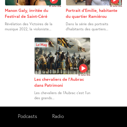
25 Juillet 2026
24 Juillet 2026
Manon Galy, invitée du
Portrait d’Emilie, habitante
Festival de Saint-Céré
du quartier Ramiérou
Révélation des Victoires de la
Dans la série des portraits
musique 2022, la violoniste...
d’habitants des quartiers...
Le Mag
25 min
23 Juillet 2026
Les chevaliers de l’Aubrac
dans Patrimoni
Les chevaliers de l’Aubrac c’est l’un
des grands...
Podcasts
Radio