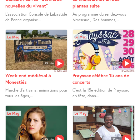
nouvelles du vivant"
plantes suite
L’association Console de Labastide
Au programme du rendez-vous
de Penne organise...
bimensuel, Des hommes,...
Le Mag
Le Mag
25 min
25 min
27 Juillet 2026
27 Juillet 2026
Week-end médiéval à
Prayssac célèbre 15 ans de
Monestiés
concerts
Marché d’artisans, animations pour
C’est la 15e édition de Prayssac
tous les âges,...
en fête, dans...
Le Mag
Le Mag
25 min
21 min