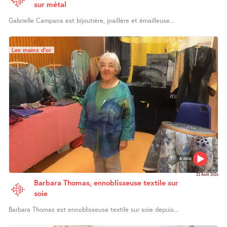
sur métal
Gabrielle Campana est bijoutière, joaillère et émailleuse...
Les mains d’or
6 min
22 Août 2026
Barbara Thomas, ennoblisseuse textile sur
soie
Barbara Thomas est ennoblisseuse textile sur soie depuis...