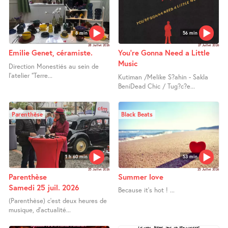
8 min
56 min
28 Juillet 2026
27 Juillet 2026
Emilie Genet, céramiste.
You’re Gonna Need a Little
Music
Direction Monestiés au sein de
l’atelier "Terre...
Kutiman /Melike S?ahin - Sakla
BeniDead Chic / Tug?c?e...
Parenthèse
Black Beats
1 h 60 min
53 min
25 Juillet 2026
25 Juillet 2026
Parenthèse
Summer love
Samedi 25 juil. 2026
Because it’s hot ! ...
(Parenthèse) c’est deux heures de
musique, d’actualité...