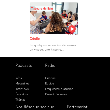
Tisseurs de liens
1 min
23 Juillet 2026
Cécile
En quelques secondes, découvrez
un visage, une histoire,...
Podcasts
Radio
Infos
Histoire
Magazines
Équipe
Interviews
Fréquences & studios
Émissions
Devenir Bénévole
Thémas
Nos Réseaux sociaux
Partenariat