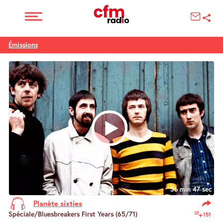
Émissions
56 min 47 sec
Planète sixties
Spéciale/Bluesbreakers First Years (65/71)
151