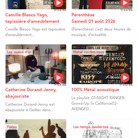
11 min
1 h 60 min
08 Août 2026
01 Août 2026
Camille Blasco Yago,
Parenthèse
tapissière d’ameublement
Samedi 01 août 2026
Camille Blasco Yago est tapissière
(Parenthèse) c’est deux heures de
d’ameublement,...
musique, d’actualité...
Les mains d’or
Metal rendez-vous
7 min
58 min
01 Août 2026
31 Juillet 2026
Catherine Durand-Jenny,
100% Métal acoustique
abajouriste
La playlist :01-NIGHT RANGER-
Growin’Up In California02-
Catherine Durand-Jenny est
AVENGED...
abajouriste à Gaillac dans...
Focus
Les temps modernes