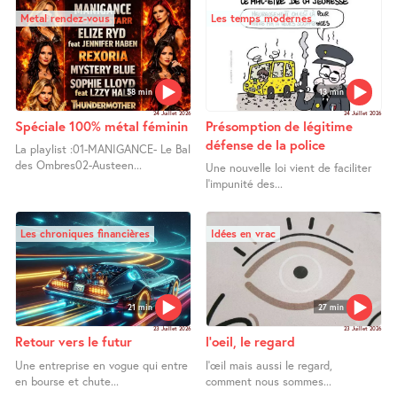
Metal rendez-vous
Les temps modernes
58 min
13 min
24 Juillet 2026
24 Juillet 2026
Spéciale 100% métal féminin
Présomption de légitime
défense de la police
La playlist :01-MANIGANCE- Le Bal
des Ombres02-Austeen...
Une nouvelle loi vient de faciliter
l’impunité des...
Les chroniques financières
Idées en vrac
21 min
27 min
23 Juillet 2026
23 Juillet 2026
Retour vers le futur
l’oeil, le regard
Une entreprise en vogue qui entre
l’œil mais aussi le regard,
en bourse et chute...
comment nous sommes...