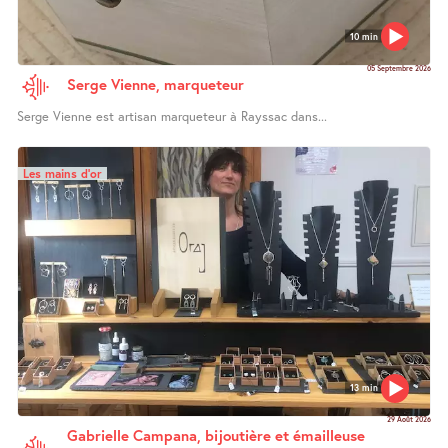
10 min
05 Septembre 2026
Serge Vienne, marqueteur
Serge Vienne est artisan marqueteur à Rayssac dans...
Les mains d’or
13 min
29 Août 2026
Gabrielle Campana, bijoutière et émailleuse