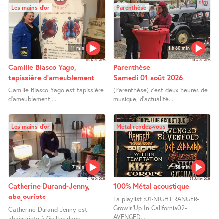
Les mains d’or
Parenthèse
11 min
1 h 60 min
08 Août 2026
01 Août 2026
Camille Blasco Yago,
Parenthèse
tapissière d’ameublement
Samedi 01 août 2026
Camille Blasco Yago est tapissière
(Parenthèse) c’est deux heures de
d’ameublement,...
musique, d’actualité...
Les mains d’or
Metal rendez-vous
7 min
58 min
01 Août 2026
31 Juillet 2026
Catherine Durand-Jenny,
100% Métal acoustique
abajouriste
La playlist :01-NIGHT RANGER-
Growin’Up In California02-
Catherine Durand-Jenny est
AVENGED...
abajouriste à Gaillac dans...