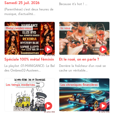
Samedi 25 juil. 2026
Because it’s hot ! ...
(Parenthèse) c’est deux heures de
musique, d’actualité...
Metal rendez-vous
In vino
58 min
6 min
24 Juillet 2026
24 Juillet 2026
Spéciale 100% métal féminin
Et le rosé, on en parle ?
La playlist :01-MANIGANCE- Le Bal
Derrière la fraîcheur d’un rosé se
des Ombres02-Austeen...
cache un véritable...
Les temps modernes
Les chroniques financières
13 min
21 min
24 Juillet 2026
23 Juillet 2026