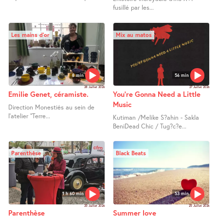
fusillé par les...
Les mains d’or
Mix au matos
8 min
56 min
28 Juillet 2026
27 Juillet 2026
Emilie Genet, céramiste.
You’re Gonna Need a Little
Music
Direction Monestiés au sein de
l’atelier "Terre...
Kutiman /Melike S?ahin - Sakla
BeniDead Chic / Tug?c?e...
Parenthèse
Black Beats
1 h 60 min
53 min
25 Juillet 2026
25 Juillet 2026
Parenthèse
Summer love