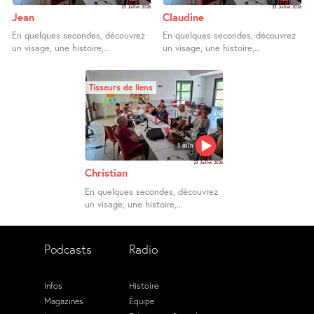
23 Juillet 2026
23 Juillet 2026
Jean
Claudine
En quelques secondes, découvrez
En quelques secondes, découvrez
un visage, une histoire,...
un visage, une histoire,...
Tisseurs de liens
1 min
23 Juillet 2026
Christian
En quelques secondes, découvrez
un visage, une histoire,...
Podcasts
Radio
Infos
Histoire
Magazines
Équipe