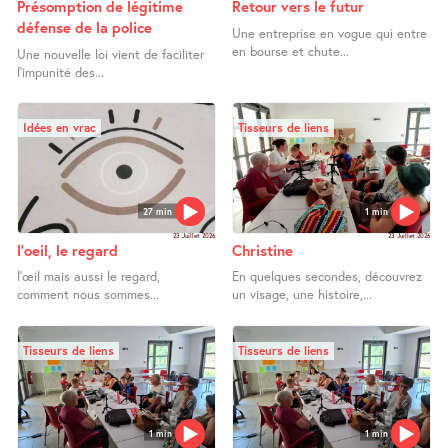
Présomption de légitime
Retour vers le futur
défense de la police
Une entreprise en vogue qui entre
en bourse et chute...
Une nouvelle loi vient de faciliter
l’impunité des...
Idées en vrac
Tisseurs de liens
27 min
1 min
23 Juillet 2026
23 Juillet 2026
l’oeil, le regard
Christine
l’œil mais aussi le regard,
En quelques secondes, découvrez
comment nous sommes...
un visage, une histoire,...
Tisseurs de liens
Tisseurs de liens
1 min
1 min