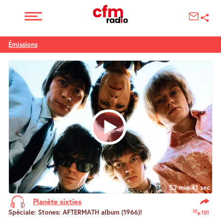
Émissions
52 min 41 sec
Planète sixties
Spéciale: Stones: AFTERMATH album (1966)!
151