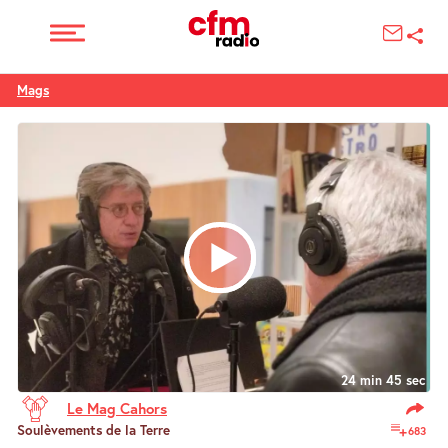
Mags
24 min 45 sec
Le Mag Cahors
Soulèvements de la Terre
683