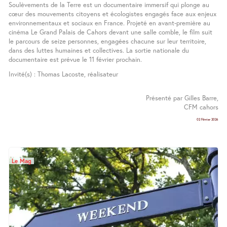
Soulèvements de la Terre est un documentaire immersif qui plonge au
cœur des mouvements citoyens et écologistes engagés face aux enjeux
environnementaux et sociaux en France. Projeté en avant-première au
cinéma Le Grand Palais de Cahors devant une salle comble, le film suit
le parcours de seize personnes, engagées chacune sur leur territoire,
dans des luttes humaines et collectives. La sortie nationale du
documentaire est prévue le 11 février prochain.
Invité(s) : Thomas Lacoste, réalisateur
Présenté par Gilles Barre,
CFM cahors
02 Février 2026
Le Mag