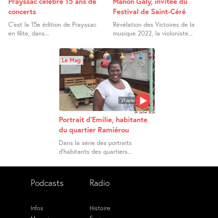
Prayssac célèbre 15 ans de
Manon Galy, invitée du
concerts
Festival de Saint-Céré
C’est la 15e édition de Prayssac
Révélation des Victoires de la
en fête, dans...
musique 2022, la violoniste...
Le Mag
21 min
24 Juillet 2026
Portrait d’Emilie, habitante
du quartier Ramiérou
Dans la série des portraits
d’habitants des quartiers...
Podcasts
Radio
Infos
Histoire