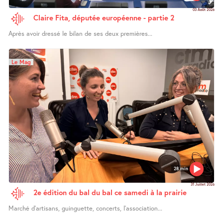
03 Août 2026
Claire Fita, députée européenne - partie 2
Après avoir dressé le bilan de ses deux premières...
Le Mag
28 min
31 Juillet 2026
2e édition du bal du bal ce samedi à la prairie
Marché d’artisans, guinguette, concerts, l’association...