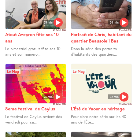
25 min
24 min
29 Juillet 2026
29 Juillet 2026
Atout Aveyron fête ses 10
Portrait de Chris, habitant du
ans
quartier Beausoleil Bas
Le bimestriel gratuit fête ses 10
Dans la série des portraits
ans et son numéro...
d’habitants des quartiers...
Le Mag
Le Mag
26 min
32 min
29 Juillet 2026
29 Juillet 2026
8eme festival de Caylus
L’Été de Vaour en héritage
Le festival de Caylus revient dès
Pour clore notre série sur les 40
vendredi pour sa...
ans de l’Été...