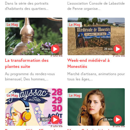
Dans la série des portraits
L’association Console de Labastide
d’habitants des quartiers...
de Penne organise...
Le Mag
Le Mag
25 min
25 min
27 Juillet 2026
27 Juillet 2026
La transformation des
Week-end médiéval à
plantes suite
Monestiés
Au programme du rendez-vous
Marché d’artisans, animations pour
bimensuel, Des hommes,...
tous les âges,...
Le Mag
Le Mag
25 min
25 min
27 Juillet 2026
25 Juillet 2026