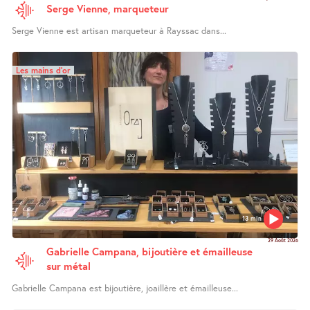
Serge Vienne, marqueteur
Serge Vienne est artisan marqueteur à Rayssac dans...
Les mains d’or
13 min
29 Août 2026
Gabrielle Campana, bijoutière et émailleuse
sur métal
Gabrielle Campana est bijoutière, joaillère et émailleuse...