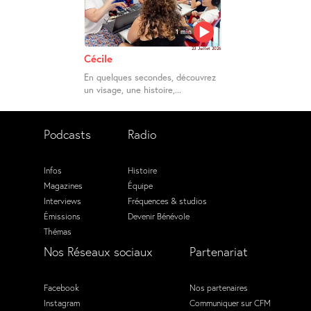
1 min
23 Juillet 2026
Cécile
En quelques secondes, découvrez
un visage, une histoire,...
Podcasts
Radio
Infos
Histoire
Magazines
Équipe
Interviews
Fréquences & studios
Émissions
Devenir Bénévole
Thémas
Nos Réseaux sociaux
Partenariat
Facebook
Nos partenaires
Instagram
Communiquer sur CFM