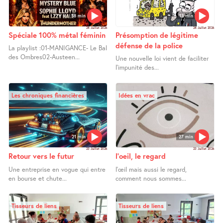
58 min
13 min
24 Juillet 2026
24 Juillet 2026
Spéciale 100% métal féminin
Présomption de légitime
défense de la police
La playlist :01-MANIGANCE- Le Bal
des Ombres02-Austeen...
Une nouvelle loi vient de faciliter
l’impunité des...
Les chroniques financières
Idées en vrac
21 min
27 min
23 Juillet 2026
23 Juillet 2026
Retour vers le futur
l’oeil, le regard
Une entreprise en vogue qui entre
l’œil mais aussi le regard,
en bourse et chute...
comment nous sommes...
Tisseurs de liens
Tisseurs de liens