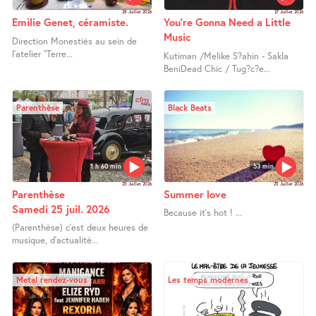
28 Juillet 2026
27 Juillet 2026
Emilie Genet, céramiste.
You’re Gonna Need a Little
Music
Direction Monestiés au sein de
l’atelier "Terre...
Kutiman /Melike S?ahin - Sakla
BeniDead Chic / Tug?c?e...
Parenthèse
Black Beats
1 h 60 min
53 min
25 Juillet 2026
25 Juillet 2026
Parenthèse
Summer love
Samedi 25 juil. 2026
Because it’s hot ! ...
(Parenthèse) c’est deux heures de
musique, d’actualité...
Metal rendez-vous
Les temps modernes