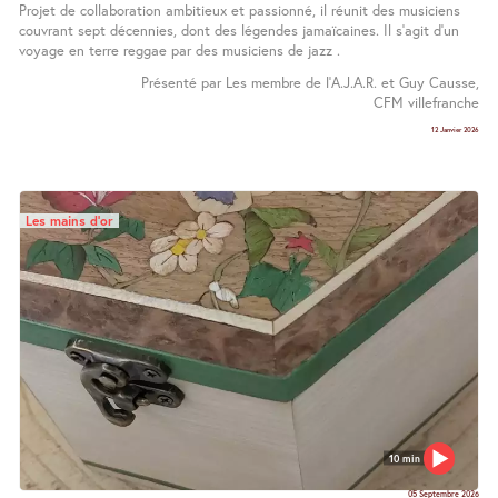
Projet de collaboration ambitieux et passionné, il réunit des musiciens
couvrant sept décennies, dont des légendes jamaïcaines. Il s’agit d’un
voyage en terre reggae par des musiciens de jazz .
Présenté par Les membre de l’A.J.A.R. et Guy Causse,
CFM villefranche
12 Janvier 2026
Les mains d’or
10 min
05 Septembre 2026