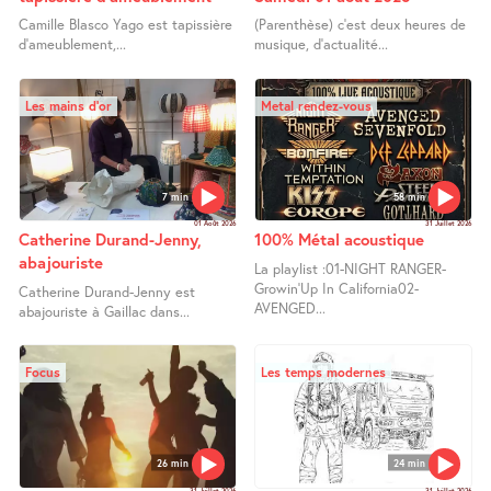
Camille Blasco Yago est tapissière
(Parenthèse) c’est deux heures de
d’ameublement,...
musique, d’actualité...
Les mains d’or
Metal rendez-vous
7 min
58 min
01 Août 2026
31 Juillet 2026
Catherine Durand-Jenny,
100% Métal acoustique
abajouriste
La playlist :01-NIGHT RANGER-
Growin’Up In California02-
Catherine Durand-Jenny est
AVENGED...
abajouriste à Gaillac dans...
Focus
Les temps modernes
26 min
24 min
31 Juillet 2026
31 Juillet 2026