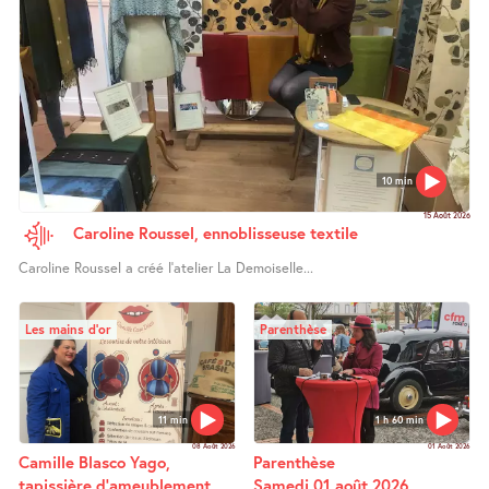
10 min
15 Août 2026
Caroline Roussel, ennoblisseuse textile
Caroline Roussel a créé l’atelier La Demoiselle...
Les mains d’or
Parenthèse
11 min
1 h 60 min
08 Août 2026
01 Août 2026
Camille Blasco Yago,
Parenthèse
tapissière d’ameublement
Samedi 01 août 2026