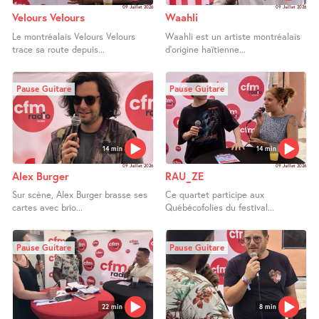
09 Juillet 2026
09 Juillet 2026
Velours Velours
Waahli
Le montréalais Velours Velours
Waahli est un artiste montréalais
trace sa route depuis...
d’origine haïtienne...
Pause Guitare
Pause Guitare
14 min
14 min
09 Juillet 2026
09 Juillet 2026
Alex Burger
RAU_ZE
Sur scène, Alex Burger brasse ses
Ce quartet participe aux
cartes avec brio...
Québécofolies du festival...
Pause Guitare
Pause Guitare
22 min
8 min