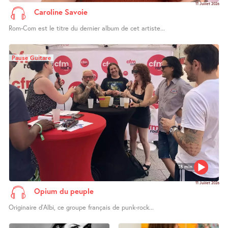
11 Juillet 2026
Caroline Savoie
Rom-Com est le titre du dernier album de cet artiste...
Pause Guitare
18 min
11 Juillet 2026
Opium du peuple
Originaire d’Albi, ce groupe français de punk-rock...