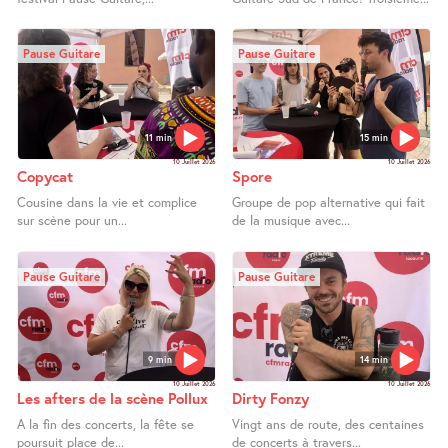
Pause Guitare
Pause Guitare
11 min
15 min
10 Juillet 2026
10 Juillet 2026
Copycat
Spore
Cousine dans la vie et complice
Groupe de pop alternative qui fait
sur scène pour un...
de la musique avec...
Pause Guitare
Pause Guitare
9 min
14 min
10 Juillet 2026
10 Juillet 2026
Les afters de la scène Pollux
Dirty Fonzy
A la fin des concerts, la fête se
Vingt ans de route, des centaines
poursuit place de...
de concerts à travers...