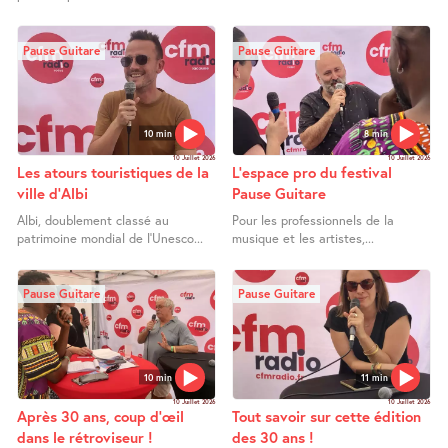
Pause Guitare
Pause Guitare
10 min
8 min
10 Juillet 2026
10 Juillet 2026
Les atours touristiques de la
L’espace pro du festival
ville d’Albi
Pause Guitare
Albi, doublement classé au
Pour les professionnels de la
patrimoine mondial de l’Unesco...
musique et les artistes,...
Pause Guitare
Pause Guitare
10 min
11 min
10 Juillet 2026
10 Juillet 2026
Après 30 ans, coup d’œil
Tout savoir sur cette édition
dans le rétroviseur !
des 30 ans !