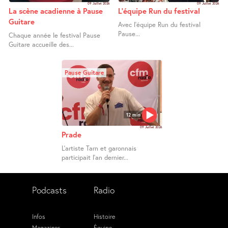
09 Juillet 2026
09 Juillet 2026
La scène acadienne à Pause
L’équipe Run du festival
Guitare
Avec l’équipe Run du festival
Pause...
Chaque année le festival Pause
Guitare accueille des...
Pause Guitare
12 min
09 Juillet 2026
Prade
L’artiste Tarn et garonnais
participait l’an dernier...
Podcasts
Radio
Infos
Histoire
Magazines
Équipe