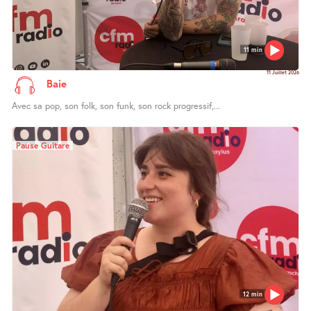
11 min
11 Juillet 2026
Baie
Avec sa pop, son folk, son funk, son rock progressif,...
Pause Guitare
12 min