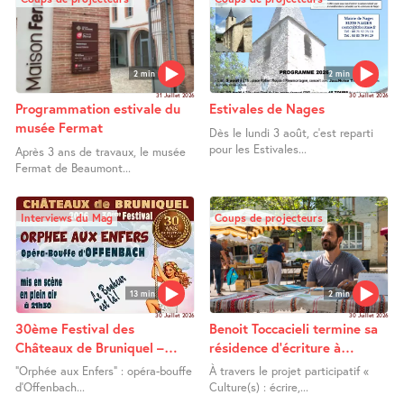
2 min
2 min
31 Juillet 2026
30 Juillet 2026
Programmation estivale du
Estivales de Nages
musée Fermat
Dès le lundi 3 août, c’est reparti
pour les Estivales...
Après 3 ans de travaux, le musée
Fermat de Beaumont...
Interviews du Mag
Coups de projecteurs
13 min
2 min
30 Juillet 2026
30 Juillet 2026
30ème Festival des
Benoit Toccacieli termine sa
Châteaux de Bruniquel –
résidence d’écriture à
Orphée aux Enfers
Lafrançaise
"Orphée aux Enfers" : opéra-bouffe
À travers le projet participatif «
d’Offenbach...
Culture(s) : écrire,...