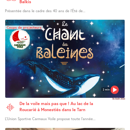
Balkis
Présentée dans le cadre des 40 ans de l’Été de...
Coups de projecteurs
2 min
06 Août 2026
De la voile mais pas que ! Au lac de la
Roucarié à Monestiés dans le Tarn
L’Union Sportive Carmaux Voile propose toute l’année...