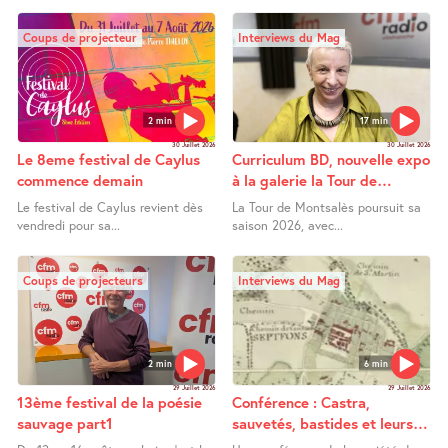
Coups de projecteur
Interviews du Mag
2 min
17 min
30 Juillet 2026
30 Juillet 2026
Le 8eme festival de Caylus
Curriculum BD, nouvelle expo
commence demain
à la galerie la Tour de
Montsalès
Le festival de Caylus revient dès
La Tour de Montsalès poursuit sa
vendredi pour sa...
saison 2026, avec...
Coups de projecteurs
Interviews du Mag
2 min
6 min
29 Juillet 2026
29 Juillet 2026
13ème festival de la poésie
Conférence : Castra,
sauvage part1
sauvetés, bastides et leurs
extensions entre Bas Quercy