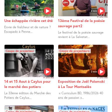
2 min
2 min
31 Juillet 2026
31 Juillet 2026
Une échappée rivière cet été
13ème Festival de la poésie
sauvage part2
Envie de fraîcheur et de nature ?
Escapado à Penne...
Le festival de la poésie sauvage
revient à La Salvetat...
Coups de projecteur
Coups de projecteurs
2 min
2 min
31 Juillet 2026
31 Juillet 2026
14 et 15 Aout à Caylus pour
Exposition de Joël Polomski
le marché des potiers
à La Tour Montsalès
La 33ème édition du Marché des
« Curriculum BD, 1986/2026 40
Potiers de Caylus...
ans de passion »...
Coups de projecteurs
Coups de projecteurs