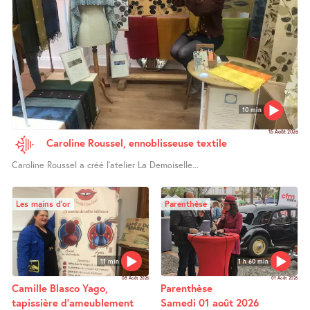
10 min
15 Août 2026
Caroline Roussel, ennoblisseuse textile
Caroline Roussel a créé l’atelier La Demoiselle...
Les mains d’or
Parenthèse
11 min
1 h 60 min
08 Août 2026
01 Août 2026
Camille Blasco Yago,
Parenthèse
tapissière d’ameublement
Samedi 01 août 2026