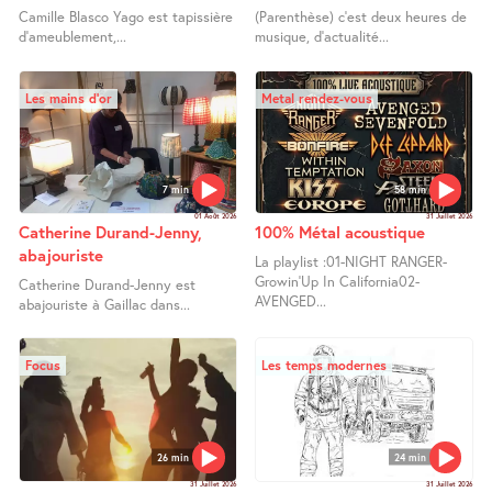
Camille Blasco Yago est tapissière
(Parenthèse) c’est deux heures de
d’ameublement,...
musique, d’actualité...
Les mains d’or
Metal rendez-vous
7 min
58 min
01 Août 2026
31 Juillet 2026
Catherine Durand-Jenny,
100% Métal acoustique
abajouriste
La playlist :01-NIGHT RANGER-
Growin’Up In California02-
Catherine Durand-Jenny est
AVENGED...
abajouriste à Gaillac dans...
Focus
Les temps modernes
26 min
24 min
31 Juillet 2026
31 Juillet 2026