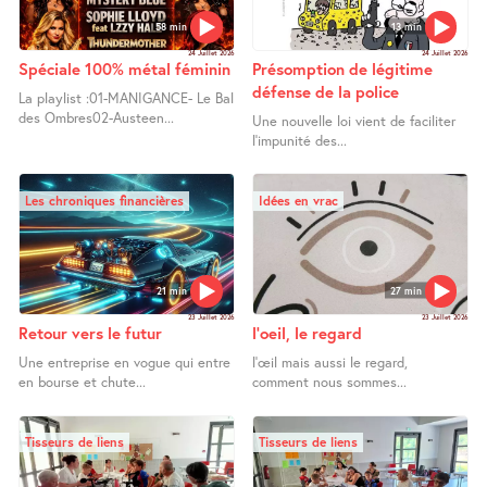
58 min
13 min
24 Juillet 2026
24 Juillet 2026
Spéciale 100% métal féminin
Présomption de légitime
défense de la police
La playlist :01-MANIGANCE- Le Bal
des Ombres02-Austeen...
Une nouvelle loi vient de faciliter
l’impunité des...
Les chroniques financières
Idées en vrac
21 min
27 min
23 Juillet 2026
23 Juillet 2026
Retour vers le futur
l’oeil, le regard
Une entreprise en vogue qui entre
l’œil mais aussi le regard,
en bourse et chute...
comment nous sommes...
Tisseurs de liens
Tisseurs de liens