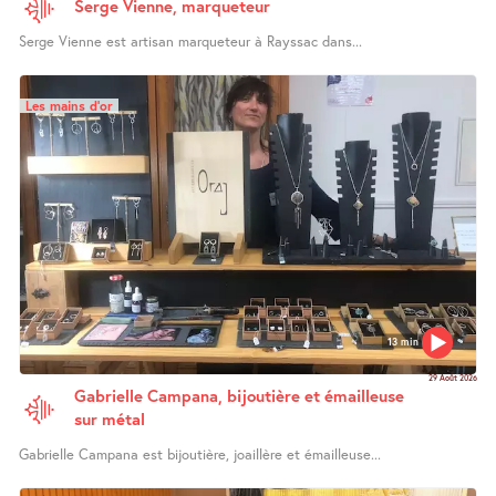
Serge Vienne, marqueteur
Serge Vienne est artisan marqueteur à Rayssac dans...
Les mains d’or
13 min
29 Août 2026
Gabrielle Campana, bijoutière et émailleuse
sur métal
Gabrielle Campana est bijoutière, joaillère et émailleuse...