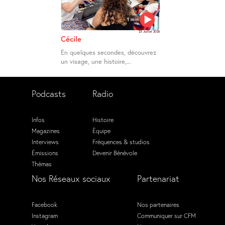
1 min
23 Juillet 2026
Cécile
En quelques secondes, découvrez
un visage, une histoire,...
Podcasts
Radio
Infos
Histoire
Magazines
Équipe
Interviews
Fréquences & studios
Émissions
Devenir Bénévole
Thémas
Nos Réseaux sociaux
Partenariat
Facebook
Nos partenaires
Instagram
Communiquer sur CFM