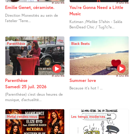
28 Juillet 2026
27 Juillet 2026
Emilie Genet, céramiste.
You’re Gonna Need a Little
Music
Direction Monestiés au sein de
l’atelier "Terre...
Kutiman /Melike S?ahin - Sakla
BeniDead Chic / Tug?c?e...
Parenthèse
Black Beats
1 h 60 min
53 min
25 Juillet 2026
25 Juillet 2026
Parenthèse
Summer love
Samedi 25 juil. 2026
Because it’s hot ! ...
(Parenthèse) c’est deux heures de
musique, d’actualité...
Metal rendez-vous
Les temps modernes