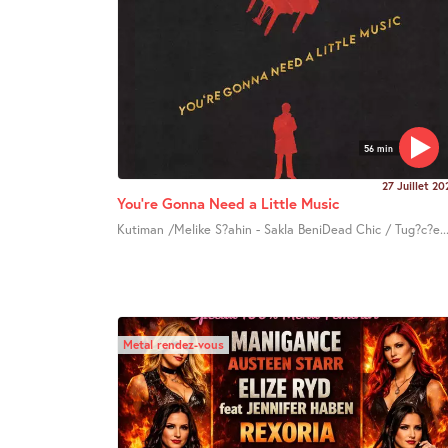
56 min
27 Juillet 20
You’re Gonna Need a Little Music
Kutiman /Melike S?ahin - Sakla BeniDead Chic / Tug?c?e..
Metal rendez-vous