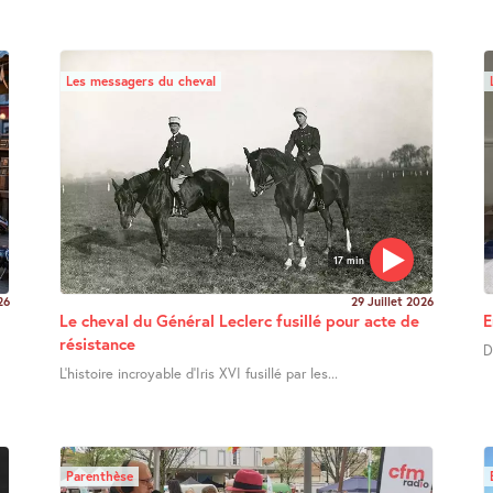
Les messagers du cheval
17 min
26
29 Juillet 2026
Le cheval du Général Leclerc fusillé pour acte de
E
résistance
D
L’histoire incroyable d’Iris XVI fusillé par les...
Parenthèse