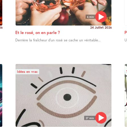
6 min
26
24 Juillet 2026
Et le rosé, on en parle ?
P
Derrière la fraîcheur d’un rosé se cache un véritable...
U
Idées en vrac
27 min