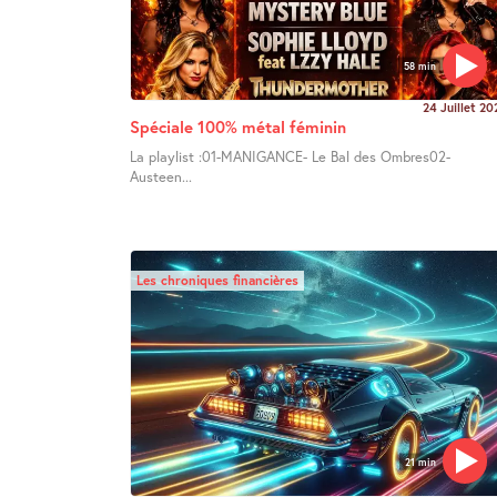
58 min
24 Juillet 20
Spéciale 100% métal féminin
La playlist :01-MANIGANCE- Le Bal des Ombres02-
Austeen...
Les chroniques financières
21 min