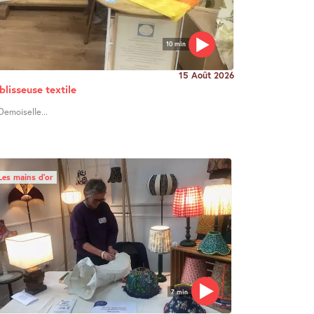
10 min
15 Août 2026
blisseuse textile
Demoiselle...
Les mains d’or
7 min