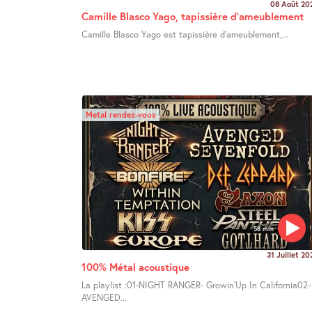
08 Août 20
Camille Blasco Yago, tapissière d’ameublement
Camille Blasco Yago est tapissière d’ameublement,...
Metal rendez-vous
58 min
31 Juillet 20
100% Métal acoustique
La playlist :01-NIGHT RANGER- Growin’Up In California02-
AVENGED...