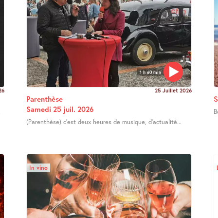
1 h 60 min
26
25 Juillet 2026
Parenthèse
S
Samedi 25 juil. 2026
.
B
(Parenthèse) c’est deux heures de musique, d’actualité...
In vino