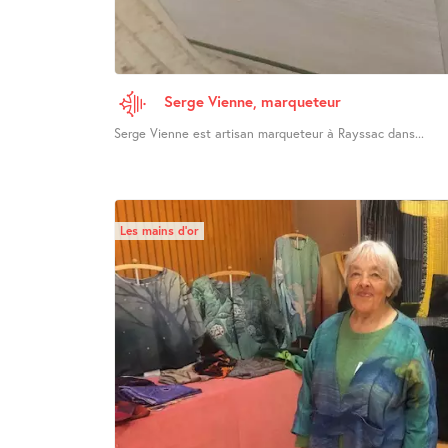
Serge Vienne, marqueteur
Serge Vienne est artisan marqueteur à Rayssac dans...
Les mains d’or