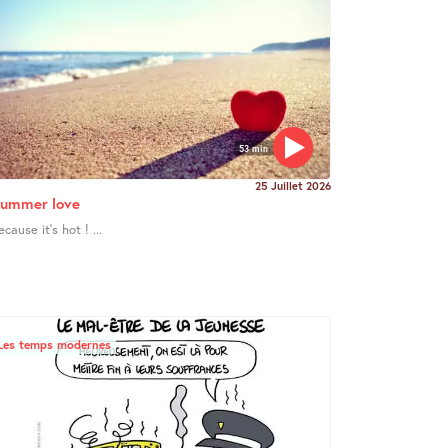
53 min
25 Juillet 2026
ummer love
ecause it’s hot ! ...
Les temps modernes