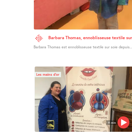
Barbara Thomas, ennoblisseuse textile sur
Barbara Thomas est ennoblisseuse textile sur soie depuis..
Les mains d’or
11 min