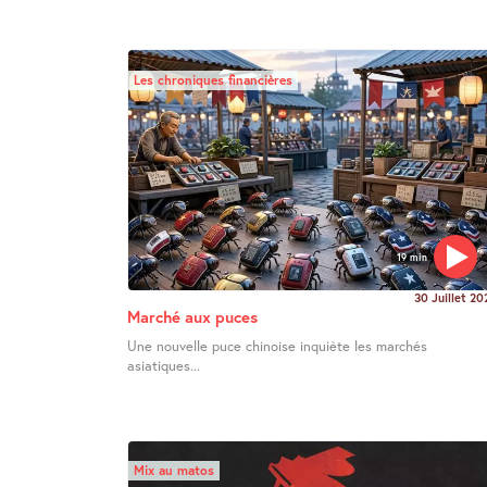
Les chroniques financières
19 min
30 Juillet 20
Marché aux puces
Une nouvelle puce chinoise inquiète les marchés
asiatiques...
Mix au matos