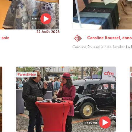
6 min
22 Août 2026
 soie
Caroline Roussel, enno
.
Caroline Roussel a créé l’atelier La 
Parenthèse
1 h 60 min