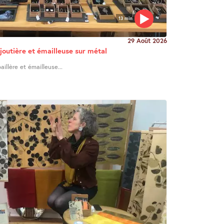
13 min
29 Août 2026
joutière et émailleuse sur métal
illère et émailleuse...