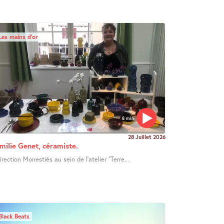
Les mains d’or
8 min
28 Juillet 2026
milie Genet, céramiste.
irection Monestiés au sein de l’atelier "Terre...
Black Beats