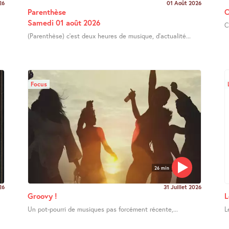
26
01 Août 2026
Parenthèse
C
Samedi 01 août 2026
C
(Parenthèse) c’est deux heures de musique, d’actualité...
Focus
26 min
26
31 Juillet 2026
Groovy !
L
Un pot-pourri de musiques pas forcément récente,...
L