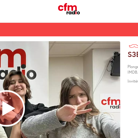
S3
Plong
IMDB.
Invit